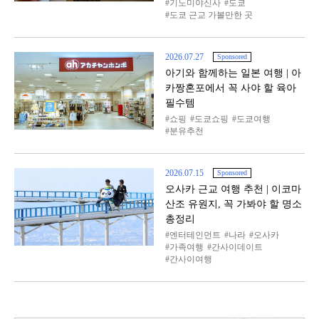
기노미야신사
도쿄
도쿄 근교 가볼만한 곳
2026.07.27
Sponsored
아기와 함께하는 일본 여행 | 아
카짱혼포에서 꼭 사야 할 육아
필수템
쇼핑
도쿄쇼핑
도쿄여행
분유추천
2026.07.15
Sponsored
오사카 근교 여행 추천 | 이코마
산조 유원지, 꼭 가봐야 할 명소
총정리
엔터테인먼트
나라
오사카
가족여행
간사이데이트
간사이여행