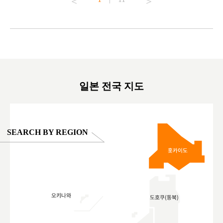
#japantrip #카피바라 #애니터치 #아이와가볼
#kowa #sy
ink in bio)
만한곳 #도쿄여행 #가족여행 #東京旅遊 #東
#preworko
ex #kyoto
京親子景點 #日本動物互動體驗 #水豚泡澡 #
#japan
東京巨蛋城 #เที่ยวญี่ปุ่น2025 #ที่เที่ยว
#오타니쇼
on view of
ครอบครัว #สวนสัตว์ในร่ม #TokyoDomeCity
本旅遊 #運
oto ®
#anitouchtokyodome
ญี่ปุ่น #เ
#ผลิตภัณฑ์
일본 전국 지도
SEARCH BY REGION