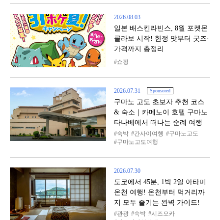
2026.08.03
일본 배스킨라빈스, 8월 포켓몬
콜라보 시작! 한정 맛부터 굿즈·
가격까지 총정리
쇼핑
2026.07.31
Sponsored
구마노 고도 초보자 추천 코스
& 숙소｜카메노이 호텔 구마노
타나베에서 떠나는 순례 여행
숙박
간사이여행
구마노고도
구마노고도여행
2026.07.30
도쿄에서 45분, 1박 2일 아타미
온천 여행! 온천부터 먹거리까
지 모두 즐기는 완벽 가이드!
관광
숙박
시즈오카