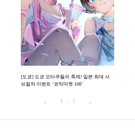
 to
[도쿄] 도쿄 오타쿠들의 축제! 일본 최대 서
[도쿄] 
 맛집 무료
브컬처 이벤트 ‘코믹마켓 108’
에서 즐기
1
5
|