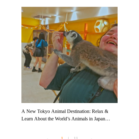
t TeamLab
A New Tokyo Animal Destination: Relax &
Shohei Oh
ng their
Learn About the World’s Animals in Japan
Other Jap
t to
#pr #japankuru #anitouch #anitouchtokyodome
From Kow
o see it for
#capybara #capybaracafe #animalcafe #tokyotrip
#pr #japa
1
|
11