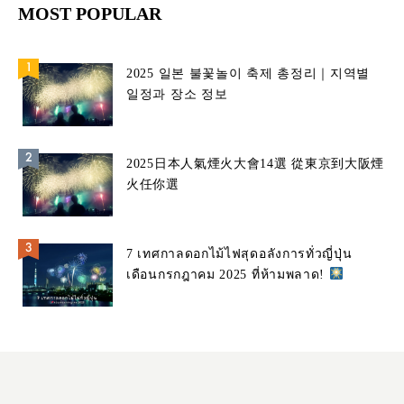
MOST POPULAR
2025 일본 불꽃놀이 축제 총정리｜지역별
일정과 장소 정보
2025日本人氣煙火大會14選 從東京到大阪煙
火任你選
7 เทศกาลดอกไม้ไฟสุดอลังการทั่วญี่ปุ่น
เดือนกรกฎาคม 2025 ที่ห้ามพลาด!