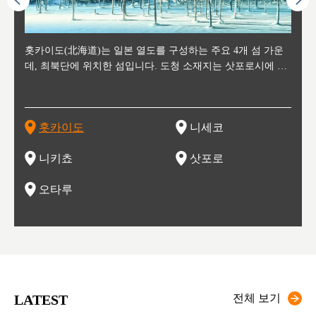
후에 위
홋카이도(北海道)는 일본 열도를 구성하는 주요 4개 섬 가운
신치토세 공항에서 약 2시간 거리의 니세코는, 세계 각지로부
홋카이도의 오타루에서 약 30여분 이동하면 도착하는 이곳은,
홋카이도의 도청 소재지로, 정치와 경제의 중심 도시로, 매년
홋카이도를 대표하는 관광 명소로 예로부터 무역항과 철도를
도호쿠
도호쿠
일본
일본
수수를
데, 최북단에 위치한 섬입니다. 도청 소재지는 삿포로시에 위
터 스키를 즐기기 위해 찾아드는 외국인 관광객들로 붐비는
과수 재배가 활발히 이뤄지는 작은 마을로, 포도와 사과, 체리
2월 오오도리 공원과 스스키노를 중심으로 시내 전역에서 열
통해 번영한 항구도시입니다. 운하를 따라 무역 상품을 보관
현, 
가타현, 후
한 자
리, 
 남쪽
치해 있습니다. 삿포로 맥주로 익히 알려진 삿포로시와 유명
도시로, 일본의 스노우 파우더를 제대로 즐길 수 있는 대형 스
가 생산됩니다. 특히 포도와 와인의 마을로 요이치시와 함께
리는 삿포로 눈 축제는 세계적인 이벤트로 알려져 있습니다.
하던 창고들이 당시의 모집을 간직하며 늘어서 있고, 창고 안
6현을
마츠리 (
부한 자연의 
시대
오키나
스키 리조트와 골프로 유명한 니세코정, 일본 3대 야경의 하
노우 리조트 지역입니다.
니키를 둘러보는 와인 투어리즘도 활성화되어 있는 곳입니다.
맥주와 라멘,양고기와 각종 신선한 해산물과 농산물로 미각과
은 박물관과, 라이브하우스, 수제 맥주 레스토랑과 카페등의
동북 
술)
세워
카마쓰, 오제 국립공원과 쓰루가성 공원, 
는 지
나로 꼽히는 하코다테시, 오타루 운하와 이국적인 풍경이 그
와인을 통해 신선한 지역의 먹거리와 오염되지않은 자연의 매
시각을 만족시켜주는 도시입니다.
레스토랑으로 쓰이고 있습니다.
한민국
신사와
벽한 파
홋카이도
니세코
도
이 가득
림 같은 오타루시가 관광지로 유명합니다.
력을 즐길 수 있는 여행을 즐길 수 있는 곳입니다.
한 
기있는 관광명소로
한 사
관광
네자와
니키쵸
삿포로
오타루
LATEST
전체 보기