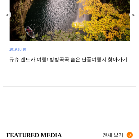
2019.10.10
규슈 렌트카 여행! 방방곡곡 숨은 단풍여행지 찾아가기
2017.
(ざ
CN
– 
FEATURED MEDIA
전체 보기