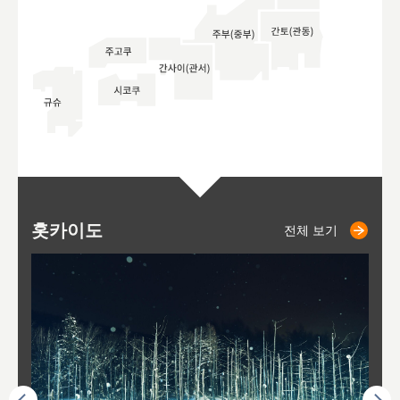
홋카이도
니세코
니키쵸
삿포로
오타루
도호
아
야
후
전체 보기
전체 보기
전체 보기
전체 보기
전체 보기