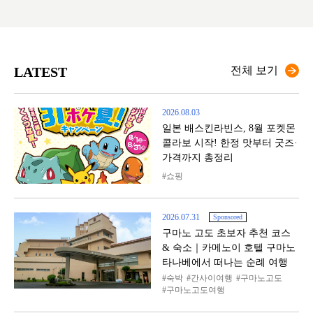
LATEST
전체 보기
2026.08.03
일본 배스킨라빈스, 8월 포켓몬
콜라보 시작! 한정 맛부터 굿즈·
가격까지 총정리
쇼핑
2026.07.31
Sponsored
구마노 고도 초보자 추천 코스
& 숙소｜카메노이 호텔 구마노
타나베에서 떠나는 순례 여행
숙박
간사이여행
구마노고도
구마노고도여행