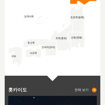
홋카이도
니세코
니키쵸
삿포로
오타루
도호
아
야
후
전체 보기
전체 보기
전체 보기
전체 보기
전체 보기