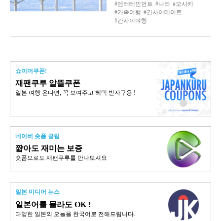
엔터테인먼트
나라
오사카
가족여행
간사이데이트
간사이여행
쇼미더쿠폰!
재팬쿠루 알뜰쿠폰
일본 여행 온다면, 꼭 보여주고 혜택 받자구용 !
네이버 숏폼 클립
쨟아도 재미는 보증
숏폼으로도 재팬쿠루를 만나보셔요
일본 미디어 뉴스
일본어를 몰라도 OK !
다양한 일본의 오늘을 한국어로 전해드립니다.