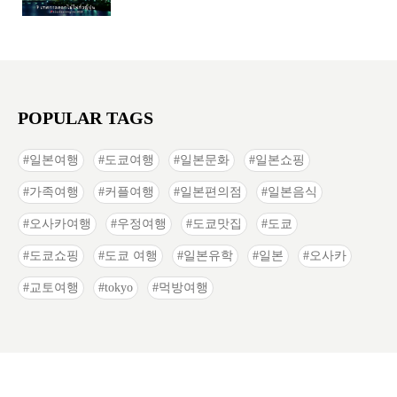
POPULAR TAGS
일본여행
도쿄여행
일본문화
일본쇼핑
가족여행
커플여행
일본편의점
일본음식
오사카여행
우정여행
도쿄맛집
도쿄
도쿄쇼핑
도쿄 여행
일본유학
일본
오사카
교토여행
tokyo
먹방여행