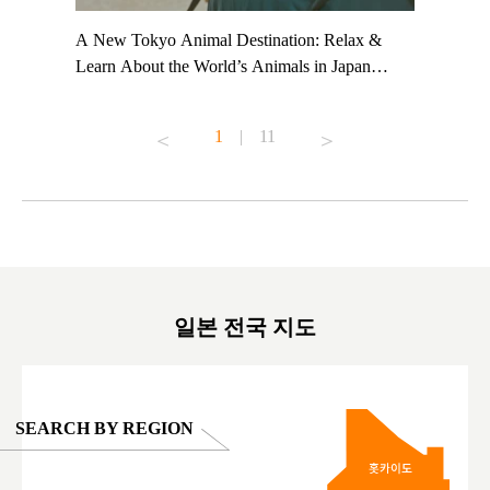
t TeamLab
A New Tokyo Animal Destination: Relax &
Shohei Oh
ng their
Learn About the World’s Animals in Japan
Other Jap
t to
#pr #japankuru #anitouch #anitouchtokyodome
From Kow
o see it for
#capybara #capybaracafe #animalcafe #tokyotrip
#pr #japa
1
|
11
#japantrip #카피바라 #애니터치 #아이와가볼
#kowa #sy
ink in bio)
만한곳 #도쿄여행 #가족여행 #東京旅遊 #東
#preworko
ex #kyoto
京親子景點 #日本動物互動體驗 #水豚泡澡 #
#japan
東京巨蛋城 #เที่ยวญี่ปุ่น2025 #ที่เที่ยว
#오타니쇼
on view of
ครอบครัว #สวนสัตว์ในร่ม #TokyoDomeCity
本旅遊 #運
oto ®
#anitouchtokyodome
ญี่ปุ่น #เ
#ผลิตภัณฑ์
일본 전국 지도
SEARCH BY REGION