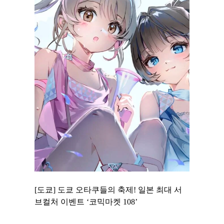
 to
[도쿄] 도쿄 오타쿠들의 축제! 일본 최대 서
[도쿄] 
 맛집 무료
브컬처 이벤트 ‘코믹마켓 108’
에서 즐기