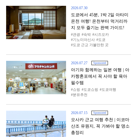
2026.07.30
도쿄에서 45분, 1박 2일 아타미
온천 여행! 온천부터 먹거리까
지 모두 즐기는 완벽 가이드!
관광
숙박
시즈오카
기노미야신사
도쿄
도쿄 근교 가볼만한 곳
2026.07.27
Sponsored
아기와 함께하는 일본 여행 | 아
카짱혼포에서 꼭 사야 할 육아
필수템
쇼핑
도쿄쇼핑
도쿄여행
분유추천
2026.07.15
Sponsored
오사카 근교 여행 추천 | 이코마
산조 유원지, 꼭 가봐야 할 명소
총정리