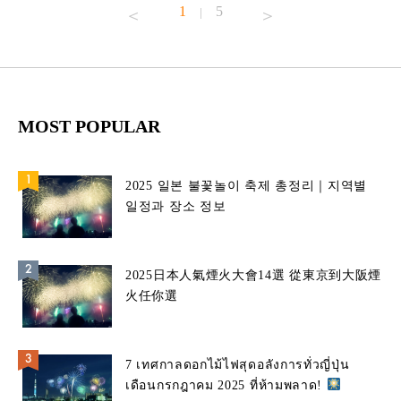
1
5
|
MOST POPULAR
2025 일본 불꽃놀이 축제 총정리｜지역별
일정과 장소 정보
2025日本人氣煙火大會14選 從東京到大阪煙
火任你選
7 เทศกาลดอกไม้ไฟสุดอลังการทั่วญี่ปุ่น
เดือนกรกฎาคม 2025 ที่ห้ามพลาด!