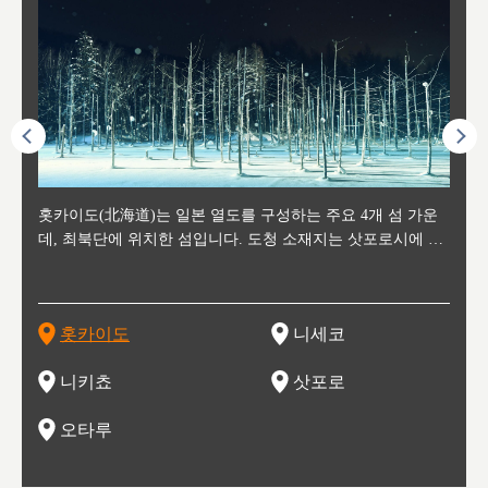
후에 위
홋카이도(北海道)는 일본 열도를 구성하는 주요 4개 섬 가운
신치토세 공항에서 약 2시간 거리의 니세코는, 세계 각지로부
홋카이도의 오타루에서 약 30여분 이동하면 도착하는 이곳은,
홋카이도의 도청 소재지로, 정치와 경제의 중심 도시로, 매년
홋카이도를 대표하는 관광 명소로 예로부터 무역항과 철도를
도호쿠
도호쿠
일본
일본
수수를
데, 최북단에 위치한 섬입니다. 도청 소재지는 삿포로시에 위
터 스키를 즐기기 위해 찾아드는 외국인 관광객들로 붐비는
과수 재배가 활발히 이뤄지는 작은 마을로, 포도와 사과, 체리
2월 오오도리 공원과 스스키노를 중심으로 시내 전역에서 열
통해 번영한 항구도시입니다. 운하를 따라 무역 상품을 보관
현, 
가타현, 후
한 자
리, 
 남쪽
치해 있습니다. 삿포로 맥주로 익히 알려진 삿포로시와 유명
도시로, 일본의 스노우 파우더를 제대로 즐길 수 있는 대형 스
가 생산됩니다. 특히 포도와 와인의 마을로 요이치시와 함께
리는 삿포로 눈 축제는 세계적인 이벤트로 알려져 있습니다.
하던 창고들이 당시의 모집을 간직하며 늘어서 있고, 창고 안
6현을
마츠리 (
부한 자연의 
시대
오키나
스키 리조트와 골프로 유명한 니세코정, 일본 3대 야경의 하
노우 리조트 지역입니다.
니키를 둘러보는 와인 투어리즘도 활성화되어 있는 곳입니다.
맥주와 라멘,양고기와 각종 신선한 해산물과 농산물로 미각과
은 박물관과, 라이브하우스, 수제 맥주 레스토랑과 카페등의
동북 
술)
세워
카마쓰, 오제 국립공원과 쓰루가성 공원, 
는 지
나로 꼽히는 하코다테시, 오타루 운하와 이국적인 풍경이 그
와인을 통해 신선한 지역의 먹거리와 오염되지않은 자연의 매
시각을 만족시켜주는 도시입니다.
레스토랑으로 쓰이고 있습니다.
한민국
신사와
벽한 파
홋카이도
니세코
도
이 가득
림 같은 오타루시가 관광지로 유명합니다.
력을 즐길 수 있는 여행을 즐길 수 있는 곳입니다.
한 
기있는 관광명소로
한 사
관광
네자와
니키쵸
삿포로
오타루