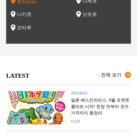
홋카이도
니세코
도
이 가득
림 같은 오타루시가 관광지로 유명합니다.
력을 즐길 수 있는 여행을 즐길 수 있는 곳입니다.
한 
기있는 관광명소로
한 사
관광
네자와
니키쵸
삿포로
오타루
LATEST
전체 보기
2026.08.03
일본 배스킨라빈스, 8월 포켓몬
콜라보 시작! 한정 맛부터 굿즈·
가격까지 총정리
쇼핑