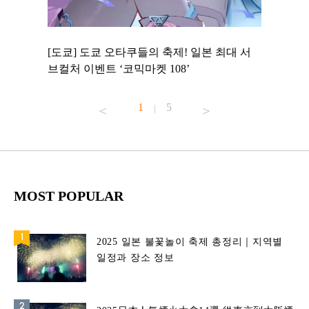
 to
[도쿄] 도쿄 오타쿠들의 축제! 일본 최대 서
[도쿄] 
 맛집 무료
브컬처 이벤트 ‘코믹마켓 108’
에서 즐기
1
5
|
MOST POPULAR
2025 일본 불꽃놀이 축제 총정리｜지역별
일정과 장소 정보