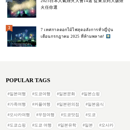
2025日本人氣煙火大會14選 從東京到大阪煙
火任你選
7 เทศกาลดอกไม้ไฟสุดอลังการทั่วญี่ปุ่น
เดือนกรกฎาคม 2025 ที่ห้ามพลาด!
POPULAR TAGS
일본여행
도쿄여행
일본문화
일본쇼핑
가족여행
커플여행
일본편의점
일본음식
오사카여행
우정여행
도쿄맛집
도쿄
도쿄쇼핑
도쿄 여행
일본유학
일본
오사카