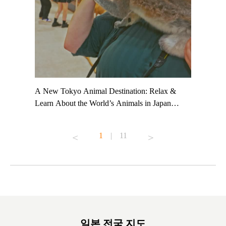
t TeamLab
A New Tokyo Animal Destination: Relax &
Shohei Oh
ng their
Learn About the World’s Animals in Japan
Other Jap
t to
#pr #japankuru #anitouch #anitouchtokyodome
From Kow
o see it for
#capybara #capybaracafe #animalcafe #tokyotrip
#pr #japa
1
|
11
#japantrip #카피바라 #애니터치 #아이와가볼
#kowa #sy
ink in bio)
만한곳 #도쿄여행 #가족여행 #東京旅遊 #東
#preworko
ex #kyoto
京親子景點 #日本動物互動體驗 #水豚泡澡 #
#japan
東京巨蛋城 #เที่ยวญี่ปุ่น2025 #ที่เที่ยว
#오타니쇼
on view of
ครอบครัว #สวนสัตว์ในร่ม #TokyoDomeCity
本旅遊 #運
oto ®
#anitouchtokyodome
ญี่ปุ่น #เ
#ผลิตภัณฑ์
일본 전국 지도