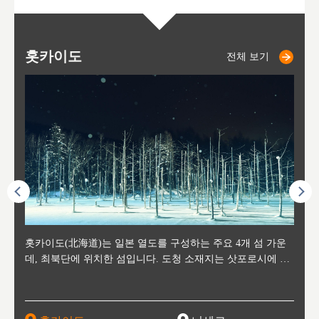
홋카이도
니세코
니키쵸
삿포로
오타루
도호
아
야
후
전체 보기
전체 보기
전체 보기
전체 보기
전체 보기
후에 위
홋카이도(北海道)는 일본 열도를 구성하는 주요 4개 섬 가운
신치토세 공항에서 약 2시간 거리의 니세코는, 세계 각지로부
홋카이도의 오타루에서 약 30여분 이동하면 도착하는 이곳은,
홋카이도의 도청 소재지로, 정치와 경제의 중심 도시로, 매년
홋카이도를 대표하는 관광 명소로 예로부터 무역항과 철도를
도호쿠
도호쿠
일본
일본
수수를
데, 최북단에 위치한 섬입니다. 도청 소재지는 삿포로시에 위
터 스키를 즐기기 위해 찾아드는 외국인 관광객들로 붐비는
과수 재배가 활발히 이뤄지는 작은 마을로, 포도와 사과, 체리
2월 오오도리 공원과 스스키노를 중심으로 시내 전역에서 열
통해 번영한 항구도시입니다. 운하를 따라 무역 상품을 보관
현, 
가타현, 후
한 자
리, 
 남쪽
치해 있습니다. 삿포로 맥주로 익히 알려진 삿포로시와 유명
도시로, 일본의 스노우 파우더를 제대로 즐길 수 있는 대형 스
가 생산됩니다. 특히 포도와 와인의 마을로 요이치시와 함께
리는 삿포로 눈 축제는 세계적인 이벤트로 알려져 있습니다.
하던 창고들이 당시의 모집을 간직하며 늘어서 있고, 창고 안
6현을
마츠리 (
부한 자연의 
시대
오키나
스키 리조트와 골프로 유명한 니세코정, 일본 3대 야경의 하
노우 리조트 지역입니다.
니키를 둘러보는 와인 투어리즘도 활성화되어 있는 곳입니다.
맥주와 라멘,양고기와 각종 신선한 해산물과 농산물로 미각과
은 박물관과, 라이브하우스, 수제 맥주 레스토랑과 카페등의
동북 
술)
세워
카마쓰, 오제 국립공원과 쓰루가성 공원, 
는 지
나로 꼽히는 하코다테시, 오타루 운하와 이국적인 풍경이 그
와인을 통해 신선한 지역의 먹거리와 오염되지않은 자연의 매
시각을 만족시켜주는 도시입니다.
레스토랑으로 쓰이고 있습니다.
한민국
신사와
벽한 파