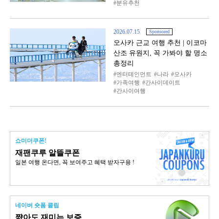
분유추천
2026.07.15
Sponsored
오사카 근교 여행 추천 | 이코마
산조 유원지, 꼭 가봐야 할 명소
총정리
엔터테인먼트
나라
오사카
가족여행
간사이데이트
간사이여행
쇼미더쿠폰!
재팬쿠루 알뜰쿠폰
일본 여행 온다면, 꼭 보여주고 혜택 받자구용 !
네이버 숏폼 클립
쨟아도 재미는 보증