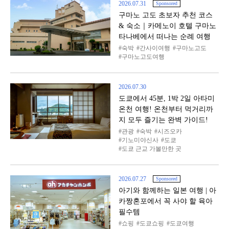
2026.07.31
Sponsored
구마노 고도 초보자 추천 코스
& 숙소｜카메노이 호텔 구마노
타나베에서 떠나는 순례 여행
숙박
간사이여행
구마노고도
구마노고도여행
2026.07.30
도쿄에서 45분, 1박 2일 아타미
온천 여행! 온천부터 먹거리까
지 모두 즐기는 완벽 가이드!
관광
숙박
시즈오카
기노미야신사
도쿄
도쿄 근교 가볼만한 곳
2026.07.27
Sponsored
아기와 함께하는 일본 여행 | 아
카짱혼포에서 꼭 사야 할 육아
필수템
쇼핑
도쿄쇼핑
도쿄여행