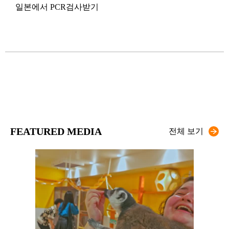
바뀔
일본에서 PCR검사받기
코로
FEATURED MEDIA
전체 보기