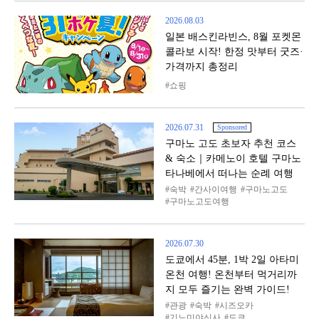
2026.08.03
일본 배스킨라빈스, 8월 포켓몬
콜라보 시작! 한정 맛부터 굿즈·
가격까지 총정리
쇼핑
2026.07.31
Sponsored
구마노 고도 초보자 추천 코스
& 숙소｜카메노이 호텔 구마노
타나베에서 떠나는 순례 여행
숙박
간사이여행
구마노고도
구마노고도여행
2026.07.30
도쿄에서 45분, 1박 2일 아타미
온천 여행! 온천부터 먹거리까
지 모두 즐기는 완벽 가이드!
관광
숙박
시즈오카
기노미야신사
도쿄