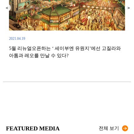
2021.04.19
5월 리뉴얼오픈하는 ‘ 세이부엔 유원지’에선 고질라와
2019.
아톰과 레오를 만날 수 있다?
불꽃
일본
이들
FEATURED MEDIA
전체 보기