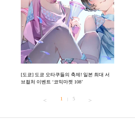
 to
[도쿄] 도쿄 오타쿠들의 축제! 일본 최대 서
[도쿄] 
 맛집 무료
브컬처 이벤트 ‘코믹마켓 108’
에서 즐기
1
5
|