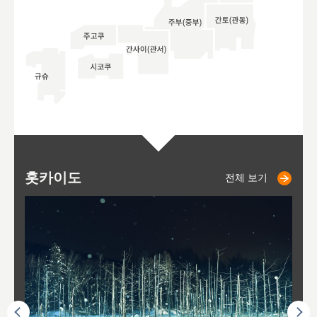
홋카이도
니세코
니키쵸
삿포로
오타루
도호
아
야
후
전체 보기
전체 보기
전체 보기
전체 보기
전체 보기