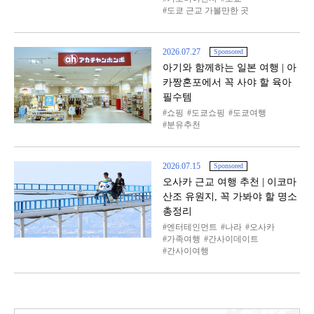
도쿄 근교 가볼만한 곳
2026.07.27
Sponsored
아기와 함께하는 일본 여행 | 아
카짱혼포에서 꼭 사야 할 육아
필수템
쇼핑
도쿄쇼핑
도쿄여행
분유추천
2026.07.15
Sponsored
오사카 근교 여행 추천 | 이코마
산조 유원지, 꼭 가봐야 할 명소
총정리
엔터테인먼트
나라
오사카
가족여행
간사이데이트
간사이여행