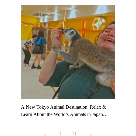
t TeamLab
A New Tokyo Animal Destination: Relax &
Shohei Oh
ng their
Learn About the World’s Animals in Japan
Other Jap
t to
#pr #japankuru #anitouch #anitouchtokyodome
From Kow
o see it for
#capybara #capybaracafe #animalcafe #tokyotrip
#pr #japa
1
|
11