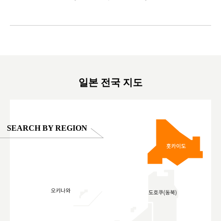
#japantrip #카피바라 #애니터치 #아이와가볼
#kowa #sy
ink in bio)
만한곳 #도쿄여행 #가족여행 #東京旅遊 #東
#preworko
ex #kyoto
京親子景點 #日本動物互動體驗 #水豚泡澡 #
#japan
東京巨蛋城 #เที่ยวญี่ปุ่น2025 #ที่เที่ยว
#오타니쇼
on view of
ครอบครัว #สวนสัตว์ในร่ม #TokyoDomeCity
本旅遊 #運
oto ®
#anitouchtokyodome
ญี่ปุ่น #เ
#ผลิตภัณฑ์
일본 전국 지도
SEARCH BY REGION