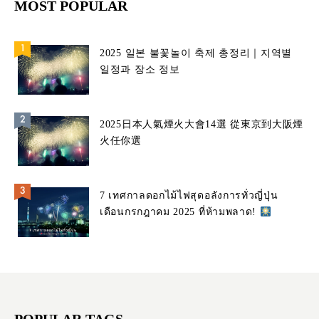
MOST POPULAR
2025 일본 불꽃놀이 축제 총정리｜지역별
일정과 장소 정보
2025日本人氣煙火大會14選 從東京到大阪煙
火任你選
7 เทศกาลดอกไม้ไฟสุดอลังการทั่วญี่ปุ่น
เดือนกรกฎาคม 2025 ที่ห้ามพลาด!