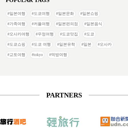
POPULAR TAGS
일본여행
도쿄여행
일본문화
일본쇼핑
가족여행
커플여행
일본편의점
일본음식
오사카여행
우정여행
도쿄맛집
도쿄
도쿄쇼핑
도쿄 여행
일본유학
일본
오사카
교토여행
tokyo
먹방여행
PARTNERS