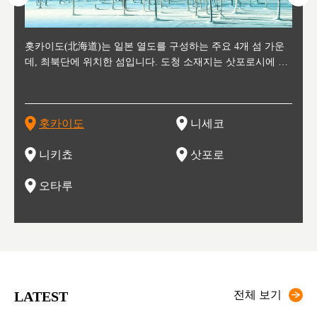
후에 위
홋카이도(北海道)는 일본 열도를 구성하는 주요 4개 섬 가운
신치토세 공항에서 약 2시간 거리의 니세코는, 세계 각지로부
홋카이도의 오타루에서 약 30여분 이동하면 도착하는 이곳은,
홋카이도의 도청 소재지로, 정치와 경제의 중심 도시로, 매년
홋카이도를 대표하는 관광 명소로 예로부터 무역항과 철도를
도호쿠
도호쿠
일본
일본
수수를
데, 최북단에 위치한 섬입니다. 도청 소재지는 삿포로시에 위
터 스키를 즐기기 위해 찾아드는 외국인 관광객들로 붐비는
과수 재배가 활발히 이뤄지는 작은 마을로, 포도와 사과, 체리
2월 오오도리 공원과 스스키노를 중심으로 시내 전역에서 열
통해 번영한 항구도시입니다. 운하를 따라 무역 상품을 보관
현, 
가타현, 후
한 자
리, 
 남쪽
치해 있습니다. 삿포로 맥주로 익히 알려진 삿포로시와 유명
도시로, 일본의 스노우 파우더를 제대로 즐길 수 있는 대형 스
가 생산됩니다. 특히 포도와 와인의 마을로 요이치시와 함께
리는 삿포로 눈 축제는 세계적인 이벤트로 알려져 있습니다.
하던 창고들이 당시의 모집을 간직하며 늘어서 있고, 창고 안
6현을
마츠리 (
부한 자연의 
시대
오키나
스키 리조트와 골프로 유명한 니세코정, 일본 3대 야경의 하
노우 리조트 지역입니다.
니키를 둘러보는 와인 투어리즘도 활성화되어 있는 곳입니다.
맥주와 라멘,양고기와 각종 신선한 해산물과 농산물로 미각과
은 박물관과, 라이브하우스, 수제 맥주 레스토랑과 카페등의
동북 
술)
세워
카마쓰, 오제 국립공원과 쓰루가성 공원, 
는 지
나로 꼽히는 하코다테시, 오타루 운하와 이국적인 풍경이 그
와인을 통해 신선한 지역의 먹거리와 오염되지않은 자연의 매
시각을 만족시켜주는 도시입니다.
레스토랑으로 쓰이고 있습니다.
한민국
신사와
벽한 파
홋카이도
니세코
도
이 가득
림 같은 오타루시가 관광지로 유명합니다.
력을 즐길 수 있는 여행을 즐길 수 있는 곳입니다.
한 
기있는 관광명소로
한 사
관광
네자와
니키쵸
삿포로
오타루
LATEST
전체 보기