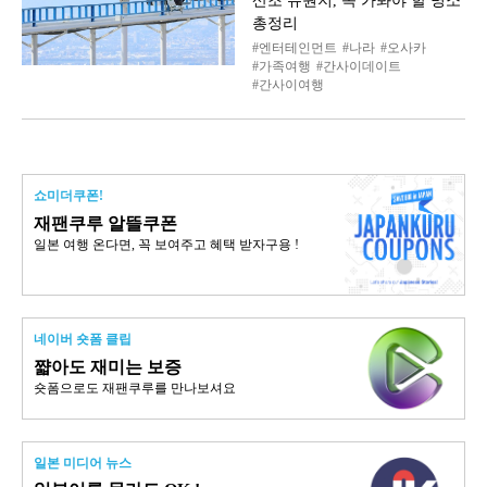
산조 유원지, 꼭 가봐야 할 명소
총정리
엔터테인먼트
나라
오사카
가족여행
간사이데이트
간사이여행
쇼미더쿠폰!
재팬쿠루 알뜰쿠폰
일본 여행 온다면, 꼭 보여주고 혜택 받자구용 !
네이버 숏폼 클립
쨟아도 재미는 보증
숏폼으로도 재팬쿠루를 만나보셔요
일본 미디어 뉴스