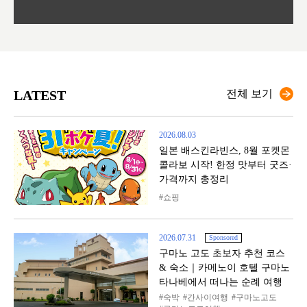
LATEST
전체 보기
2026.08.03
일본 배스킨라빈스, 8월 포켓몬
콜라보 시작! 한정 맛부터 굿즈·
가격까지 총정리
쇼핑
2026.07.31
Sponsored
구마노 고도 초보자 추천 코스
& 숙소｜카메노이 호텔 구마노
타나베에서 떠나는 순례 여행
숙박
간사이여행
구마노고도