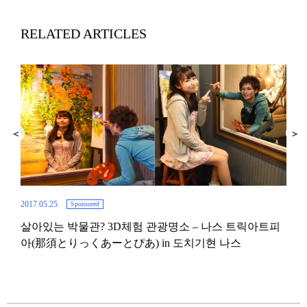
RELATED ARTICLES
2017.05.25
Sponsored
살아있는 박물관? 3D체험 관광명소 – 나스 트릭아트피
2017.
아(那須とりっくあーとぴあ) in 도치기현 나스
일본
고쿠