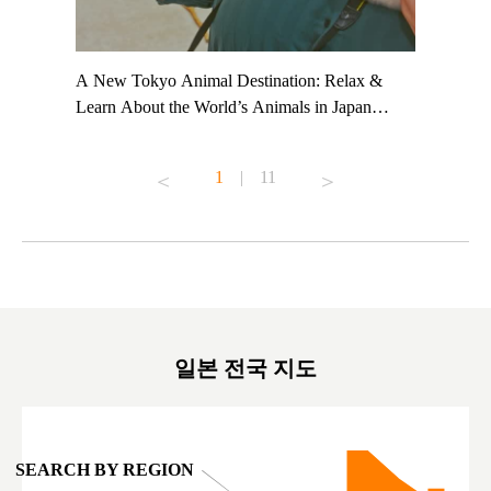
t TeamLab
A New Tokyo Animal Destination: Relax &
Shohei Oh
ng their
Learn About the World’s Animals in Japan
Other Jap
t to
#pr #japankuru #anitouch #anitouchtokyodome
From Kow
o see it for
#capybara #capybaracafe #animalcafe #tokyotrip
#pr #japa
1
|
11
#japantrip #카피바라 #애니터치 #아이와가볼
#kowa #sy
ink in bio)
만한곳 #도쿄여행 #가족여행 #東京旅遊 #東
#preworko
ex #kyoto
京親子景點 #日本動物互動體驗 #水豚泡澡 #
#japan
東京巨蛋城 #เที่ยวญี่ปุ่น2025 #ที่เที่ยว
#오타니쇼
on view of
ครอบครัว #สวนสัตว์ในร่ม #TokyoDomeCity
本旅遊 #運
oto ®
#anitouchtokyodome
ญี่ปุ่น #เ
#ผลิตภัณฑ์
일본 전국 지도
SEARCH BY REGION