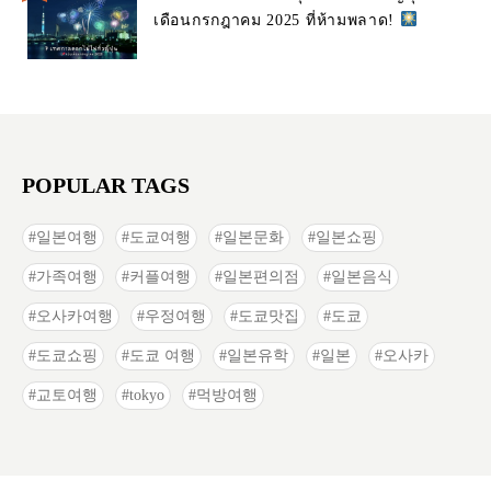
เดือนกรกฎาคม 2025 ที่ห้ามพลาด!
POPULAR TAGS
일본여행
도쿄여행
일본문화
일본쇼핑
가족여행
커플여행
일본편의점
일본음식
오사카여행
우정여행
도쿄맛집
도쿄
도쿄쇼핑
도쿄 여행
일본유학
일본
오사카
교토여행
tokyo
먹방여행