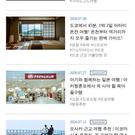
구마노고도여행
2026.07.30
도쿄에서 45분, 1박 2일 아타미
온천 여행! 온천부터 먹거리까
지 모두 즐기는 완벽 가이드!
관광
숙박
시즈오카
기노미야신사
도쿄
도쿄 근교 가볼만한 곳
2026.07.27
Sponsored
아기와 함께하는 일본 여행 | 아
카짱혼포에서 꼭 사야 할 육아
필수템
쇼핑
도쿄쇼핑
도쿄여행
분유추천
2026.07.15
Sponsored
오사카 근교 여행 추천 | 이코마