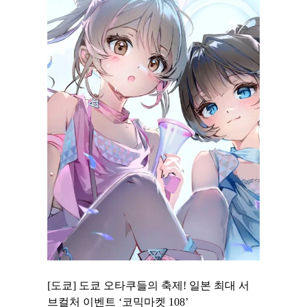
 to
[도쿄] 도쿄 오타쿠들의 축제! 일본 최대 서
[도쿄] 
 맛집 무료
브컬처 이벤트 ‘코믹마켓 108’
에서 즐기