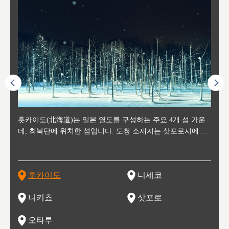
후에 위
홋카이도(北海道)는 일본 열도를 구성하는 주요 4개 섬 가운
신치토세 공항에서 약 2시간 거리의 니세코는, 세계 각지로부
홋카이도의 오타루에서 약 30여분 이동하면 도착하는 이곳은,
홋카이도의 도청 소재지로, 정치와 경제의 중심 도시로, 매년
홋카이도를 대표하는 관광 명소로 예로부터 무역항과 철도를
도호쿠
도호쿠
일본
일본
수수를
데, 최북단에 위치한 섬입니다. 도청 소재지는 삿포로시에 위
터 스키를 즐기기 위해 찾아드는 외국인 관광객들로 붐비는
과수 재배가 활발히 이뤄지는 작은 마을로, 포도와 사과, 체리
2월 오오도리 공원과 스스키노를 중심으로 시내 전역에서 열
통해 번영한 항구도시입니다. 운하를 따라 무역 상품을 보관
현, 
가타현, 후
한 자
리, 
 남쪽
치해 있습니다. 삿포로 맥주로 익히 알려진 삿포로시와 유명
도시로, 일본의 스노우 파우더를 제대로 즐길 수 있는 대형 스
가 생산됩니다. 특히 포도와 와인의 마을로 요이치시와 함께
리는 삿포로 눈 축제는 세계적인 이벤트로 알려져 있습니다.
하던 창고들이 당시의 모집을 간직하며 늘어서 있고, 창고 안
6현을
마츠리 (
부한 자연의 
시대
오키나
스키 리조트와 골프로 유명한 니세코정, 일본 3대 야경의 하
노우 리조트 지역입니다.
니키를 둘러보는 와인 투어리즘도 활성화되어 있는 곳입니다.
맥주와 라멘,양고기와 각종 신선한 해산물과 농산물로 미각과
은 박물관과, 라이브하우스, 수제 맥주 레스토랑과 카페등의
동북 
술)
세워
카마쓰, 오제 국립공원과 쓰루가성 공원, 
는 지
나로 꼽히는 하코다테시, 오타루 운하와 이국적인 풍경이 그
와인을 통해 신선한 지역의 먹거리와 오염되지않은 자연의 매
시각을 만족시켜주는 도시입니다.
레스토랑으로 쓰이고 있습니다.
한민국
신사와
벽한 파
홋카이도
니세코
도
이 가득
림 같은 오타루시가 관광지로 유명합니다.
력을 즐길 수 있는 여행을 즐길 수 있는 곳입니다.
한 
기있는 관광명소로
한 사
관광
네자와
니키쵸
삿포로
오타루