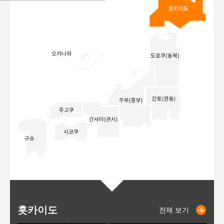
홋카이도
니세코
니키쵸
삿포로
오타루
도호
아
야
후
전체 보기
전체 보기
전체 보기
전체 보기
전체 보기