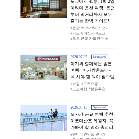
도쿄에서 45분, 1박 2일
아타미 온천 여행! 온천
부터 먹거리까지 모두
즐기는 완벽 가이드!
관광
숙박
시즈오카
기노미야신사
도쿄
도쿄 근교 가볼만한 곳
2026.07.27
Sponsored
아기와 함께하는 일본
여행 | 아카짱혼포에서
꼭 사야 할 육아 필수템
쇼핑
도쿄쇼핑
도쿄여행
분유추천
2026.07.15
Sponsored
오사카 근교 여행 추천 |
이코마산조 유원지, 꼭
가봐야 할 명소 총정리
엔터테인먼트
나라