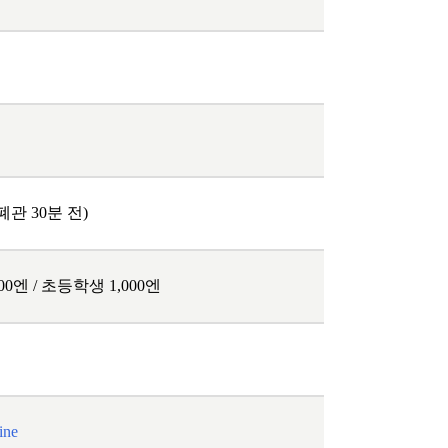
쿠폰 선착순 증정!
장 폐관 30분 전)
500엔 / 초등학생 1,000엔
ine