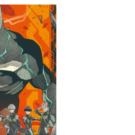
Ready to see TeamLab in Kyoto!? At
Biovortex Kyoto, the collective is taki
acclaimed immersive art and bringing i
Japan's ancient capital. We can't wait to
ourselves this autumn!
>> Find out more at Japankuru.com! (l
#japankuru #teamlab #teamlabbiovort
#kyototrip #japantravel #artnews
Photos courtesy of teamLab, Exhibitio
teamLab Biovortex Kyoto, 2025, Kyo
teamLab, courtesy Pace Gallery