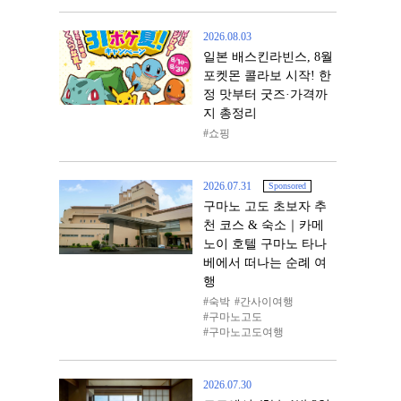
2026.08.03
일본 배스킨라빈스, 8월
포켓몬 콜라보 시작! 한
정 맛부터 굿즈·가격까
지 총정리
쇼핑
2026.07.31
Sponsored
구마노 고도 초보자 추
천 코스 & 숙소｜카메
노이 호텔 구마노 타나
베에서 떠나는 순례 여
행
숙박
간사이여행
구마노고도
구마노고도여행
2026.07.30