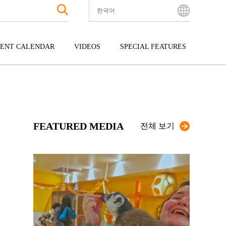
한국어
English
Bahasa Indonesia
ENT CALENDAR
VIDEOS
SPECIAL FEATURES
Français
한국어
터테인먼트
주고쿠
규슈
中文简体
광
시코쿠
오키나와
中文繁體
ไทย
FEATURED MEDIA
Tiếng Việt
전체 보기
日本語