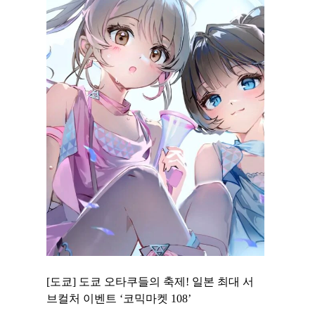
 to
[도쿄] 도쿄 오타쿠들의 축제! 일본 최대 서
[도쿄] 도
 맛집 무료
브컬처 이벤트 ‘코믹마켓 108’
에서 즐기