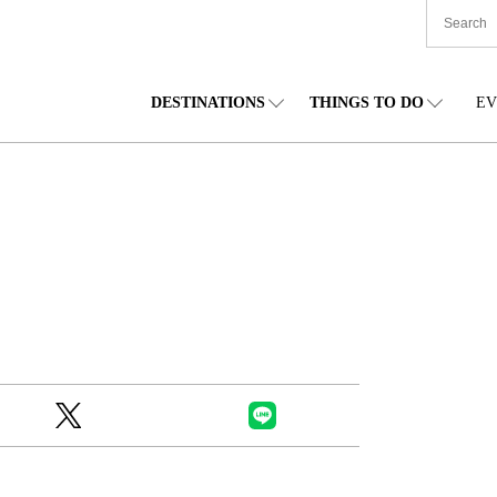
DESTINATIONS
THINGS TO DO
EV
본 전국
음식
도호쿠(동북)
숙박
주부(중부)
엔
카이도
쇼핑
간토(관동)
문화
간사이(관서)
관