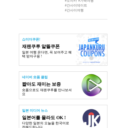
오사카
가족여행
간사이데이트
간사이여행
쇼미더쿠폰!
재팬쿠루 알뜰쿠폰
일본 여행 온다면, 꼭 보여주고 혜
택 받자구용 !
네이버 숏폼 클립
쨟아도 재미는 보증
숏폼으로도 재팬쿠루를 만나보셔
요
일본 미디어 뉴스
일본어를 몰라도 OK !
다양한 일본의 오늘을 한국어로
전해드립니다.