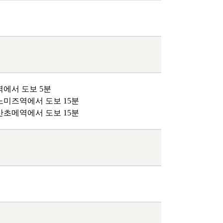
에서 도보 5분
미즈역에서 도보 15분
초메역에서 도보 15분
[도쿄] ‘도큐 전철 x Enjoy Tokyo Top
Bottom’ 도큐선 일일 패스 & 도쿄