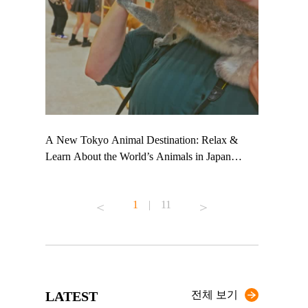
 TeamLab
A New Tokyo Animal Destination: Relax &
Shohei Oht
ng their
Learn About the World’s Animals in Japan
Other Japa
t to
#pr #japankuru #anitouch #anitouchtokyodome
From Kow
 see it for
#capybara #capybaracafe #animalcafe #tokyotrip
#pr #japan
1
|
11
#japantrip #카피바라 #애니터치 #아이와가볼
#kowa #sy
ink in bio)
만한곳 #도쿄여행 #가족여행 #東京旅遊 #東
#preworkou
ex #kyoto
京親子景點 #日本動物互動體驗 #水豚泡澡 #
#japan
東京巨蛋城 #เที่ยวญี่ปุ่น2025 #ที่เที่ยว
#오타니쇼
n view of
ครอบครัว #สวนสัตว์ในร่ม #TokyoDomeCity
本旅遊 #運
to ®
#anitouchtokyodome
ญี่ปุ่น #เ
LATEST
전체 보기
#ผลิตภัณฑ์