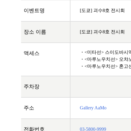
이벤트명
[도쿄] 괴수8호 전시회
장소 이름
[도쿄] 괴수8호 전시회
・<미타선> 스이도바시역
액세스
・<마루노우치선> 오챠노
・<마루노우치선> 혼고산
주차장
주소
Gallery AaMo
전화번호
03-5800-9999