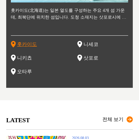
후에 위
홋카이도(北海道)는 일본 열도를 구성하는 주요 4개 섬 가운
신치토세 공항에서 약 2시간 거리의 니세코는, 세계 각지로부
홋카이도의 오타루에서 약 30여분 이동하면 도착하는 이곳은,
홋카이도의 도청 소재지로, 정치와 경제의 중심 도시로, 매년
홋카이도를 대표하는 관광 명소로 예로부터 무역항과 철도를
도호쿠
도호쿠
일본
일본
수수를
데, 최북단에 위치한 섬입니다. 도청 소재지는 삿포로시에 위
터 스키를 즐기기 위해 찾아드는 외국인 관광객들로 붐비는
과수 재배가 활발히 이뤄지는 작은 마을로, 포도와 사과, 체리
2월 오오도리 공원과 스스키노를 중심으로 시내 전역에서 열
통해 번영한 항구도시입니다. 운하를 따라 무역 상품을 보관
현, 
가타현, 후
한 자
리, 
 남쪽
치해 있습니다. 삿포로 맥주로 익히 알려진 삿포로시와 유명
도시로, 일본의 스노우 파우더를 제대로 즐길 수 있는 대형 스
가 생산됩니다. 특히 포도와 와인의 마을로 요이치시와 함께
리는 삿포로 눈 축제는 세계적인 이벤트로 알려져 있습니다.
하던 창고들이 당시의 모집을 간직하며 늘어서 있고, 창고 안
6현을
마츠리 (
부한 자연의 
시대
오키나
스키 리조트와 골프로 유명한 니세코정, 일본 3대 야경의 하
노우 리조트 지역입니다.
니키를 둘러보는 와인 투어리즘도 활성화되어 있는 곳입니다.
맥주와 라멘,양고기와 각종 신선한 해산물과 농산물로 미각과
은 박물관과, 라이브하우스, 수제 맥주 레스토랑과 카페등의
동북 
술)
세워
카마쓰, 오제 국립공원과 쓰루가성 공원, 
는 지
나로 꼽히는 하코다테시, 오타루 운하와 이국적인 풍경이 그
와인을 통해 신선한 지역의 먹거리와 오염되지않은 자연의 매
시각을 만족시켜주는 도시입니다.
레스토랑으로 쓰이고 있습니다.
한민국
신사와
벽한 파
홋카이도
니세코
도
이 가득
림 같은 오타루시가 관광지로 유명합니다.
력을 즐길 수 있는 여행을 즐길 수 있는 곳입니다.
한 
기있는 관광명소로
한 사
관광
네자와
니키쵸
삿포로
오타루
LATEST
전체 보기
2026.08.03