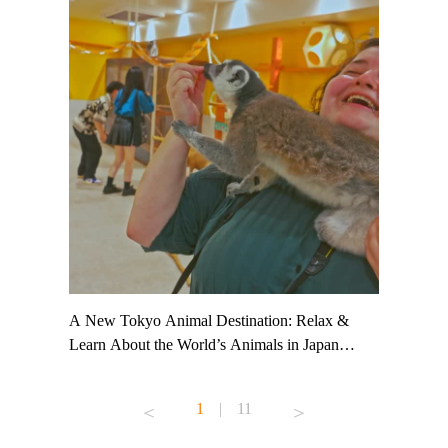
t TeamLab
A New Tokyo Animal Destination: Relax &
Shohei Oh
ng their
Learn About the World’s Animals in Japan
Other Jap
t to
#pr #japankuru #anitouch #anitouchtokyodome
From Kow
o see it for
#capybara #capybaracafe #animalcafe #tokyotrip
#pr #japa
1
|
11
#japantrip #카피바라 #애니터치 #아이와가볼
#kowa #sy
ink in bio)
만한곳 #도쿄여행 #가족여행 #東京旅遊 #東
#preworko