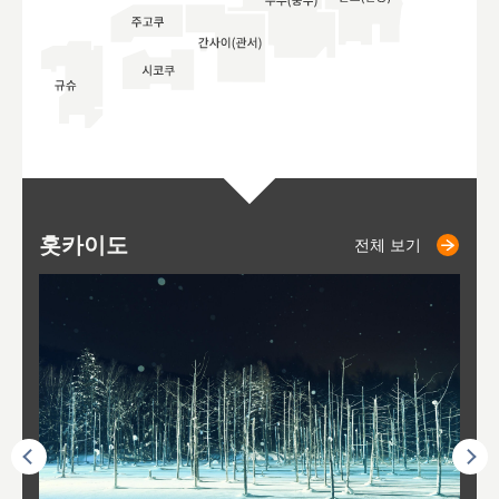
홋카이도
니세코
니키쵸
삿포로
오타루
도호
아
야
후
전체 보기
전체 보기
전체 보기
전체 보기
전체 보기