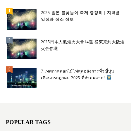
2025 일본 불꽃놀이 축제 총정리｜지역별
일정과 장소 정보
2025日本人氣煙火大會14選 從東京到大阪煙
火任你選
7 เทศกาลดอกไม้ไฟสุดอลังการทั่วญี่ปุ่น
เดือนกรกฎาคม 2025 ที่ห้ามพลาด!
POPULAR TAGS