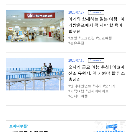
2026.07.27
Sponsored
아기와 함께하는 일본 여행 | 아
카짱혼포에서 꼭 사야 할 육아
필수템
쇼핑
도쿄쇼핑
도쿄여행
분유추천
2026.07.15
Sponsored
오사카 근교 여행 추천 | 이코마
산조 유원지, 꼭 가봐야 할 명소
총정리
엔터테인먼트
나라
오사카
가족여행
간사이데이트
간사이여행
쇼미더쿠폰!