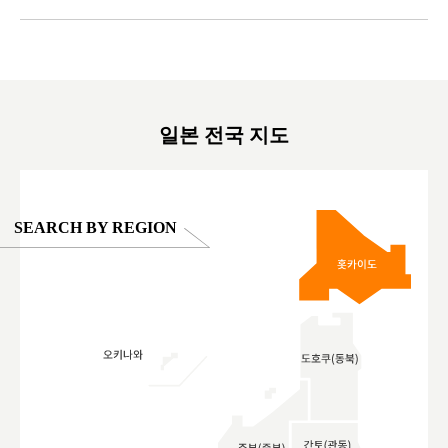
ex #kyoto
京親子景點 #日本動物互動體驗 #水豚泡澡 #
#japan
東京巨蛋城 #เที่ยวญี่ปุ่น2025 #ที่เที่ยว
#오타니쇼
on view of
ครอบครัว #สวนสัตว์ในร่ม #TokyoDomeCity
本旅遊 #運
oto ®
#anitouchtokyodome
ญี่ปุ่น #เ
#ผลิตภัณฑ์
일본 전국 지도
SEARCH BY REGION