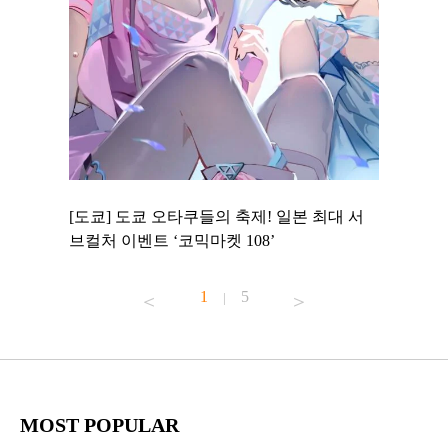
 to
[도쿄] 도쿄 오타쿠들의 축제! 일본 최대 서
[도쿄] 
 맛집 무료
브컬처 이벤트 ‘코믹마켓 108’
에서 즐기
1
5
|
MOST POPULAR