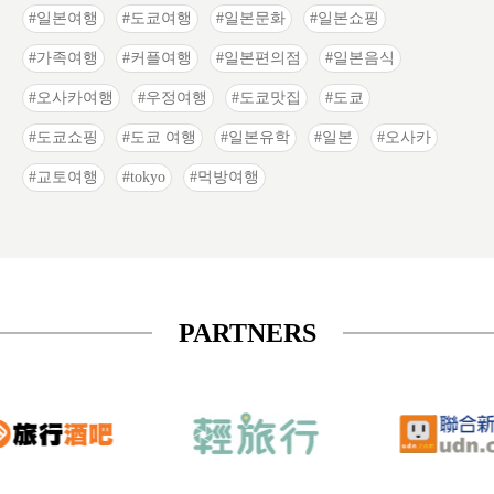
일본여행
도쿄여행
일본문화
일본쇼핑
가족여행
커플여행
일본편의점
일본음식
오사카여행
우정여행
도쿄맛집
도쿄
도쿄쇼핑
도쿄 여행
일본유학
일본
오사카
교토여행
tokyo
먹방여행
PARTNERS