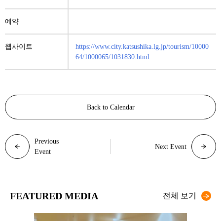
예약
웹사이트
https://www.city.katsushika.lg.jp/tourism/10000
64/1000065/1031830.html
Back to Calendar
Previous
Next Event
Event
FEATURED MEDIA
전체 보기