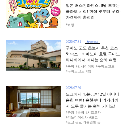
일본 배스킨라빈스, 8월 포켓몬
콜라보 시작! 한정 맛부터 굿즈·
가격까지 총정리
쇼핑
2026.07.31
Sponsored
구마노 고도 초보자 추천 코스
& 숙소｜카메노이 호텔 구마노
타나베에서 떠나는 순례 여행
숙박
간사이여행
구마노고도
구마노고도여행
2026.07.30
도쿄에서 45분, 1박 2일 아타미
온천 여행! 온천부터 먹거리까
지 모두 즐기는 완벽 가이드!
관광
숙박
시즈오카
기노미야신사
도쿄
도쿄 근교 가볼만한 곳