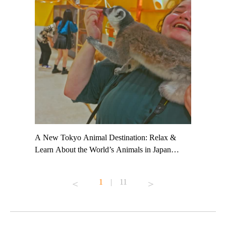
t TeamLab
A New Tokyo Animal Destination: Relax &
Shohei Oh
ng their
Learn About the World’s Animals in Japan
Other Jap
t to
#pr #japankuru #anitouch #anitouchtokyodome
From Kow
o see it for
#capybara #capybaracafe #animalcafe #tokyotrip
#pr #japa
1
|
11
#japantrip #카피바라 #애니터치 #아이와가볼
#kowa #sy
ink in bio)
만한곳 #도쿄여행 #가족여행 #東京旅遊 #東
#preworko
ex #kyoto
京親子景點 #日本動物互動體驗 #水豚泡澡 #
#japan
東京巨蛋城 #เที่ยวญี่ปุ่น2025 #ที่เที่ยว
#오타니쇼