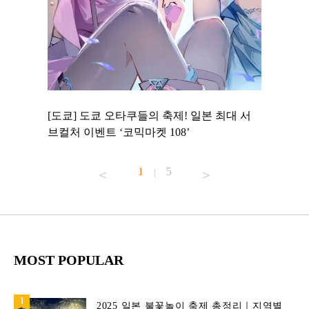
 to
[도쿄] 도쿄 오타쿠들의 축제! 일본 최대 서
[도쿄] 
 맛집 무료
브컬처 이벤트 ‘코믹마켓 108’
에서 즐기
1
5
|
MOST POPULAR
2025 일본 불꽃놀이 축제 총정리｜지역별