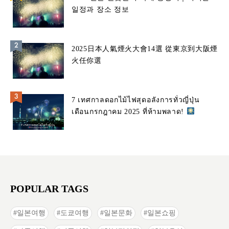
일정과 장소 정보
2025日本人氣煙火大會14選 從東京到大阪煙
火任你選
7 เทศกาลดอกไม้ไฟสุดอลังการทั่วญี่ปุ่น
เดือนกรกฎาคม 2025 ที่ห้ามพลาด!
POPULAR TAGS
일본여행
도쿄여행
일본문화
일본쇼핑