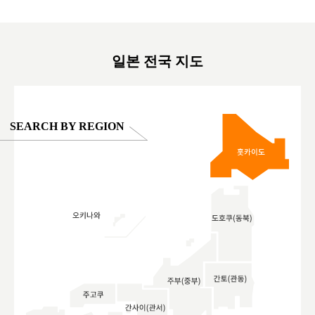
on view of
ครอบครัว #สวนสัตว์ในร่ม #TokyoDomeCity
本旅遊 #運
oto ®
#anitouchtokyodome
ญี่ปุ่น #เ
#ผลิตภัณฑ์
일본 전국 지도
SEARCH BY REGION