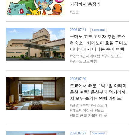
가격까지 총정리
쇼핑
2026.07.31
Sponsored
구마노 고도 초보자 추천 코스
& 숙소｜카메노이 호텔 구마노
타나베에서 떠나는 순례 여행
숙박
간사이여행
구마노고도
구마노고도여행
2026.07.30
도쿄에서 45분, 1박 2일 아타미
온천 여행! 온천부터 먹거리까
지 모두 즐기는 완벽 가이드!
관광
숙박
시즈오카
기노미야신사
도쿄
도쿄 근교 가볼만한 곳
2026.07.27
Sponsored