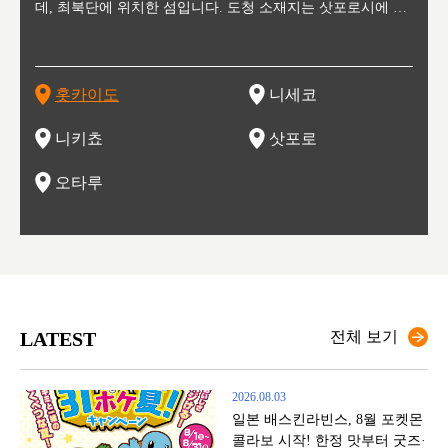
수수를
데, 최북단에 위치한 섬입니다. 도청 소재지는 삿포로시에 위
터 스키를 즐기기 위해 찾아드는 외국인 관광객들로 붐비는
과수 재배가 활발히 이뤄지는 작은 마을로, 포도와 사과, 체리
2월 오오도리 공원과 스스키노를 중심으로 시내 전역에서 열
통해 번영한 항구도시입니다. 운하를 따라 무역 상품을 보관
현, 
가타현, 후
한 자
리, 
 남쪽
치해 있습니다. 삿포로 맥주로 익히 알려진 삿포로시와 유명
도시로, 일본의 스노우 파우더를 제대로 즐길 수 있는 대형 스
가 생산됩니다. 특히 포도와 와인의 마을로 요이치시와 함께
리는 삿포로 눈 축제는 세계적인 이벤트로 알려져 있습니다.
하던 창고들이 당시의 모집을 간직하며 늘어서 있고, 창고 안
6현을
마츠리 (
부한 자연의 
시대
오키나
스키 리조트와 골프로 유명한 니세코정, 일본 3대 야경의 하
노우 리조트 지역입니다.
니키를 둘러보는 와인 투어리즘도 활성화되어 있는 곳입니다.
맥주와 라멘,양고기와 각종 신선한 해산물과 농산물로 미각과
은 박물관과, 라이브하우스, 수제 맥주 레스토랑과 카페등의
동북 
술)
세워
카마쓰, 오제 국립공원과 쓰루가성 공원, 
는 지
나로 꼽히는 하코다테시, 오타루 운하와 이국적인 풍경이 그
와인을 통해 신선한 지역의 먹거리와 오염되지않은 자연의 매
시각을 만족시켜주는 도시입니다.
레스토랑으로 쓰이고 있습니다.
한민국
신사와
벽한 파
홋카이도
니세코
도
이 가득
림 같은 오타루시가 관광지로 유명합니다.
력을 즐길 수 있는 여행을 즐길 수 있는 곳입니다.
한 
기있는 관광명소로
한 사
관광
네자와
니키쵸
삿포로
오타루
LATEST
전체 보기
2026.08.03
일본 배스킨라빈스, 8월 포켓몬
콜라보 시작! 한정 맛부터 굿즈·