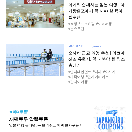
아기와 함께하는 일본 여행 | 아
카짱혼포에서 꼭 사야 할 육아
필수템
쇼핑
도쿄쇼핑
도쿄여행
분유추천
2026.07.15
Sponsored
오사카 근교 여행 추천 | 이코마
산조 유원지, 꼭 가봐야 할 명소
총정리
엔터테인먼트
나라
오사카
가족여행
간사이데이트
간사이여행
쇼미더쿠폰!
재팬쿠루 알뜰쿠폰
일본 여행 온다면, 꼭 보여주고 혜택 받자구용 !