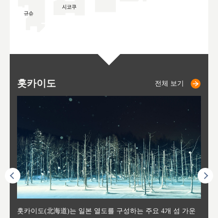
홋카이도
니세코
니키쵸
삿포로
오타루
도호
아
야
후
전체 보기
전체 보기
전체 보기
전체 보기
전체 보기
후에 위
홋카이도(北海道)는 일본 열도를 구성하는 주요 4개 섬 가운
신치토세 공항에서 약 2시간 거리의 니세코는, 세계 각지로부
홋카이도의 오타루에서 약 30여분 이동하면 도착하는 이곳은,
홋카이도의 도청 소재지로, 정치와 경제의 중심 도시로, 매년
홋카이도를 대표하는 관광 명소로 예로부터 무역항과 철도를
도호쿠
도호쿠
일본
일본