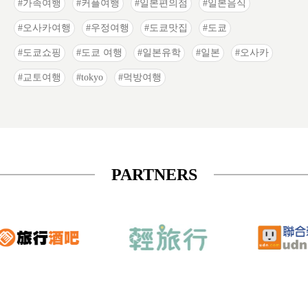
가족여행
커플여행
일본편의점
일본음식
오사카여행
우정여행
도쿄맛집
도쿄
도쿄쇼핑
도쿄 여행
일본유학
일본
오사카
교토여행
tokyo
먹방여행
PARTNERS