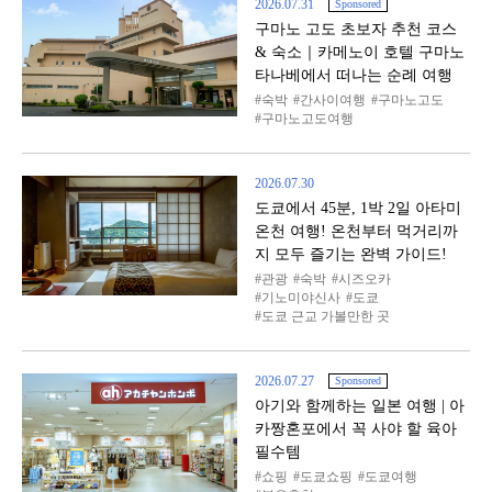
2026.07.31
Sponsored
구마노 고도 초보자 추천 코스
& 숙소｜카메노이 호텔 구마노
타나베에서 떠나는 순례 여행
숙박
간사이여행
구마노고도
구마노고도여행
2026.07.30
도쿄에서 45분, 1박 2일 아타미
온천 여행! 온천부터 먹거리까
지 모두 즐기는 완벽 가이드!
관광
숙박
시즈오카
기노미야신사
도쿄
도쿄 근교 가볼만한 곳
2026.07.27
Sponsored
아기와 함께하는 일본 여행 | 아
카짱혼포에서 꼭 사야 할 육아
필수템
쇼핑
도쿄쇼핑
도쿄여행