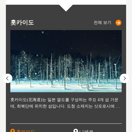
홋카이도
니세코
니키쵸
삿포로
오타루
도호
아
야
후
전체 보기
전체 보기
전체 보기
전체 보기
전체 보기
후에 위
홋카이도(北海道)는 일본 열도를 구성하는 주요 4개 섬 가운
신치토세 공항에서 약 2시간 거리의 니세코는, 세계 각지로부
홋카이도의 오타루에서 약 30여분 이동하면 도착하는 이곳은,
홋카이도의 도청 소재지로, 정치와 경제의 중심 도시로, 매년
홋카이도를 대표하는 관광 명소로 예로부터 무역항과 철도를
도호쿠
도호쿠
일본
일본
수수를
데, 최북단에 위치한 섬입니다. 도청 소재지는 삿포로시에 위
터 스키를 즐기기 위해 찾아드는 외국인 관광객들로 붐비는
과수 재배가 활발히 이뤄지는 작은 마을로, 포도와 사과, 체리
2월 오오도리 공원과 스스키노를 중심으로 시내 전역에서 열
통해 번영한 항구도시입니다. 운하를 따라 무역 상품을 보관
현, 
가타현, 후
한 자
리, 
 남쪽
치해 있습니다. 삿포로 맥주로 익히 알려진 삿포로시와 유명
도시로, 일본의 스노우 파우더를 제대로 즐길 수 있는 대형 스
가 생산됩니다. 특히 포도와 와인의 마을로 요이치시와 함께
리는 삿포로 눈 축제는 세계적인 이벤트로 알려져 있습니다.
하던 창고들이 당시의 모집을 간직하며 늘어서 있고, 창고 안
6현을
마츠리 (
부한 자연의 
시대
오키나
스키 리조트와 골프로 유명한 니세코정, 일본 3대 야경의 하
노우 리조트 지역입니다.
니키를 둘러보는 와인 투어리즘도 활성화되어 있는 곳입니다.
맥주와 라멘,양고기와 각종 신선한 해산물과 농산물로 미각과
은 박물관과, 라이브하우스, 수제 맥주 레스토랑과 카페등의
동북 
술)
세워
카마쓰, 오제 국립공원과 쓰루가성 공원, 
는 지
나로 꼽히는 하코다테시, 오타루 운하와 이국적인 풍경이 그
와인을 통해 신선한 지역의 먹거리와 오염되지않은 자연의 매
시각을 만족시켜주는 도시입니다.
레스토랑으로 쓰이고 있습니다.
한민국
신사와
벽한 파
홋카이도
니세코
도