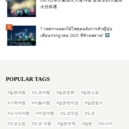
2025日本人氣煙火大會14選 從東京到大阪煙
火任你選
7 เทศกาลดอกไม้ไฟสุดอลังการทั่วญี่ปุ่น
เดือนกรกฎาคม 2025 ที่ห้ามพลาด!
POPULAR TAGS
일본여행
도쿄여행
일본문화
일본쇼핑
가족여행
커플여행
일본편의점
일본음식
오사카여행
우정여행
도쿄맛집
도쿄
도쿄쇼핑
도쿄 여행
일본유학
일본
오사카