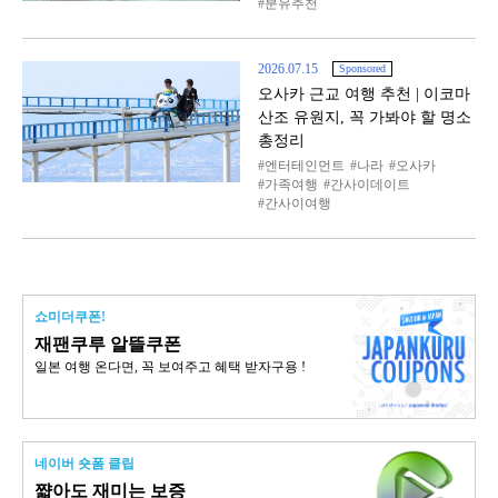
분유추천
2026.07.15
Sponsored
오사카 근교 여행 추천 | 이코마
산조 유원지, 꼭 가봐야 할 명소
총정리
엔터테인먼트
나라
오사카
가족여행
간사이데이트
간사이여행
쇼미더쿠폰!
재팬쿠루 알뜰쿠폰
일본 여행 온다면, 꼭 보여주고 혜택 받자구용 !
네이버 숏폼 클립
쨟아도 재미는 보증