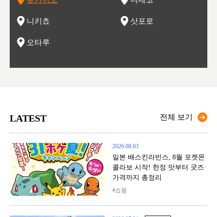
이 가득
림 같은 오타루시가 관광지로 유명합니다.
력을 즐길 수 있는 여행을 즐길 수 있는 곳입니다.
한 
기있는 관광명소로
한 사
관광
네자와
니키쵸
삿포로
오타루
LATEST
전체 보기
2026.08.03
일본 배스킨라빈스, 8월 포켓몬
콜라보 시작! 한정 맛부터 굿즈·
가격까지 총정리
쇼핑