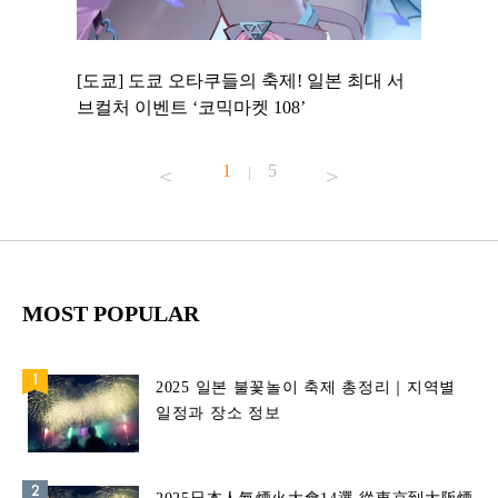
 to
[도쿄] 도쿄 오타쿠들의 축제! 일본 최대 서
[도쿄] 
 맛집 무료
브컬처 이벤트 ‘코믹마켓 108’
에서 즐기
1
5
|
MOST POPULAR
2025 일본 불꽃놀이 축제 총정리｜지역별
일정과 장소 정보