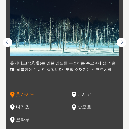
후에 위
홋카이도(北海道)는 일본 열도를 구성하는 주요 4개 섬 가운
신치토세 공항에서 약 2시간 거리의 니세코는, 세계 각지로부
홋카이도의 오타루에서 약 30여분 이동하면 도착하는 이곳은,
홋카이도의 도청 소재지로, 정치와 경제의 중심 도시로, 매년
홋카이도를 대표하는 관광 명소로 예로부터 무역항과 철도를
도호쿠
도호쿠
일본
일본
수수를
데, 최북단에 위치한 섬입니다. 도청 소재지는 삿포로시에 위
터 스키를 즐기기 위해 찾아드는 외국인 관광객들로 붐비는
과수 재배가 활발히 이뤄지는 작은 마을로, 포도와 사과, 체리
2월 오오도리 공원과 스스키노를 중심으로 시내 전역에서 열
통해 번영한 항구도시입니다. 운하를 따라 무역 상품을 보관
현, 
가타현, 후
한 자
리, 
 남쪽
치해 있습니다. 삿포로 맥주로 익히 알려진 삿포로시와 유명
도시로, 일본의 스노우 파우더를 제대로 즐길 수 있는 대형 스
가 생산됩니다. 특히 포도와 와인의 마을로 요이치시와 함께
리는 삿포로 눈 축제는 세계적인 이벤트로 알려져 있습니다.
하던 창고들이 당시의 모집을 간직하며 늘어서 있고, 창고 안
6현을
마츠리 (
부한 자연의 
시대
오키나
스키 리조트와 골프로 유명한 니세코정, 일본 3대 야경의 하
노우 리조트 지역입니다.
니키를 둘러보는 와인 투어리즘도 활성화되어 있는 곳입니다.
맥주와 라멘,양고기와 각종 신선한 해산물과 농산물로 미각과
은 박물관과, 라이브하우스, 수제 맥주 레스토랑과 카페등의
동북 
술)
세워
카마쓰, 오제 국립공원과 쓰루가성 공원, 
는 지
나로 꼽히는 하코다테시, 오타루 운하와 이국적인 풍경이 그
와인을 통해 신선한 지역의 먹거리와 오염되지않은 자연의 매
시각을 만족시켜주는 도시입니다.
레스토랑으로 쓰이고 있습니다.
한민국
신사와
벽한 파
홋카이도
니세코
도
이 가득
림 같은 오타루시가 관광지로 유명합니다.
력을 즐길 수 있는 여행을 즐길 수 있는 곳입니다.
한 
기있는 관광명소로
한 사
관광
네자와
니키쵸
삿포로
오타루