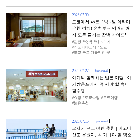
2026.07.30
도쿄에서 45분, 1박 2일 아타미
온천 여행! 온천부터 먹거리까
지 모두 즐기는 완벽 가이드!
관광
숙박
시즈오카
기노미야신사
도쿄
도쿄 근교 가볼만한 곳
2026.07.27
Sponsored
아기와 함께하는 일본 여행 | 아
카짱혼포에서 꼭 사야 할 육아
필수템
쇼핑
도쿄쇼핑
도쿄여행
분유추천
2026.07.15
Sponsored
오사카 근교 여행 추천 | 이코마
산조 유원지, 꼭 가봐야 할 명소