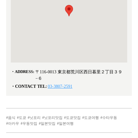
ADDRESS:
〒116-0013 東京都荒川区西日暮里２丁目３９
−６
CONTACT TEL:
03-3807-2591
음식
도쿄
닛포리
닛포리맛집
도쿄맛집
도쿄여행
수타우동
아카우
우동맛집
일본맛집
일본여행