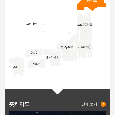
홋카이도
니세코
니키쵸
삿포로
오타루
도호
아
야
후
전체 보기
전체 보기
전체 보기
전체 보기
전체 보기