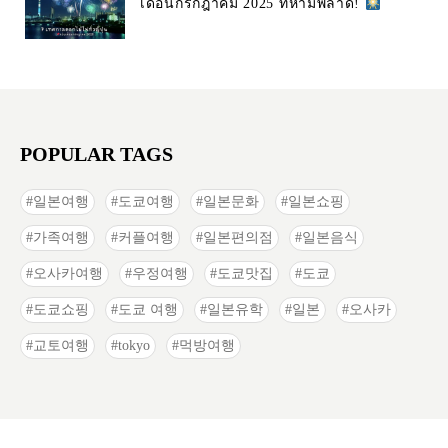
เดือนกรกฎาคม 2025 ที่ห้ามพลาด!
POPULAR TAGS
일본여행
도쿄여행
일본문화
일본쇼핑
가족여행
커플여행
일본편의점
일본음식
오사카여행
우정여행
도쿄맛집
도쿄
도쿄쇼핑
도쿄 여행
일본유학
일본
오사카
교토여행
tokyo
먹방여행