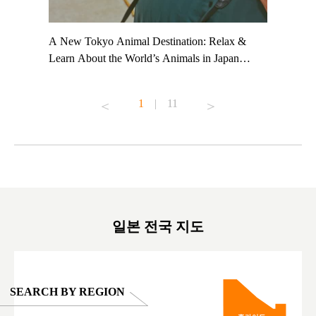
t TeamLab
A New Tokyo Animal Destination: Relax &
Shohei Oh
ng their
Learn About the World’s Animals in Japan
Other Jap
t to
#pr #japankuru #anitouch #anitouchtokyodome
From Kow
o see it for
#capybara #capybaracafe #animalcafe #tokyotrip
#pr #japa
1
|
11
#japantrip #카피바라 #애니터치 #아이와가볼
#kowa #sy
ink in bio)
만한곳 #도쿄여행 #가족여행 #東京旅遊 #東
#preworko
ex #kyoto
京親子景點 #日本動物互動體驗 #水豚泡澡 #
#japan
東京巨蛋城 #เที่ยวญี่ปุ่น2025 #ที่เที่ยว
#오타니쇼
on view of
ครอบครัว #สวนสัตว์ในร่ม #TokyoDomeCity
本旅遊 #運
oto ®
#anitouchtokyodome
ญี่ปุ่น #เ
#ผลิตภัณฑ์
일본 전국 지도
SEARCH BY REGION