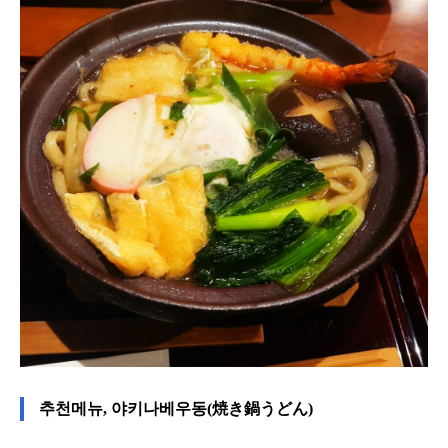
추천메뉴, 야키나베우동(焼き鍋うどん)