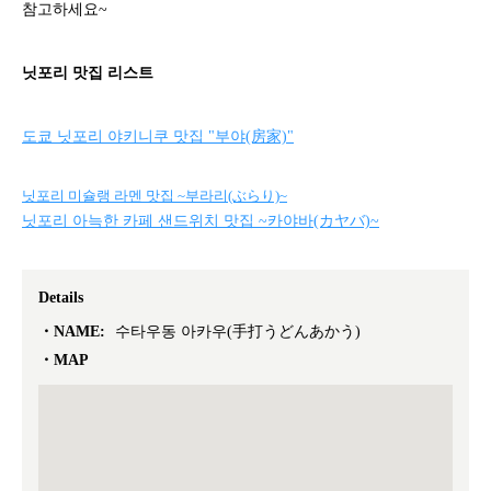
참고하세요~
닛포리 맛집 리스트
도쿄 닛포리 야키니쿠 맛집 "부야(房家)"
닛포리 미슐랭 라멘 맛집 ~부라리(ぶらり)~
닛포리 아늑한 카페 샌드위치 맛집 ~카야바(カヤバ)~
Details
NAME:
수타우동 아카우(手打うどんあかう)
MAP