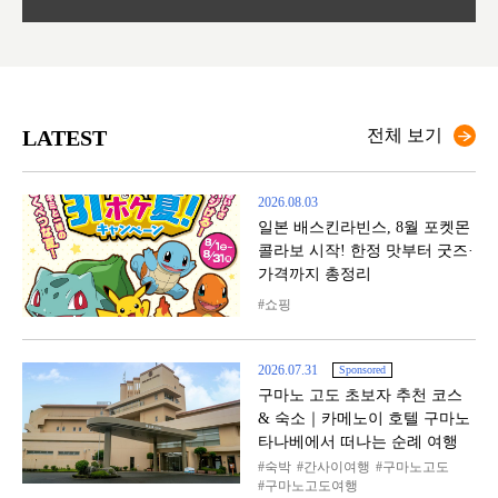
LATEST
전체 보기
2026.08.03
일본 배스킨라빈스, 8월 포켓몬
콜라보 시작! 한정 맛부터 굿즈·
가격까지 총정리
쇼핑
2026.07.31
Sponsored
구마노 고도 초보자 추천 코스
& 숙소｜카메노이 호텔 구마노
타나베에서 떠나는 순례 여행
숙박
간사이여행
구마노고도
구마노고도여행