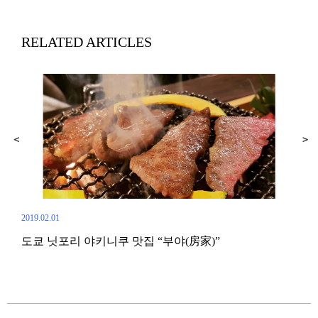
RELATED ARTICLES
2019.02.01
2019.
도쿄 닛포리 야키니쿠 맛집 “부야(房家)”
닛포
屋)’
(磯