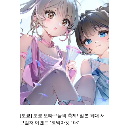
 to
[도쿄] 도쿄 오타쿠들의 축제! 일본 최대 서
[도쿄] 
 맛집 무료
브컬처 이벤트 ‘코믹마켓 108’
에서 즐기