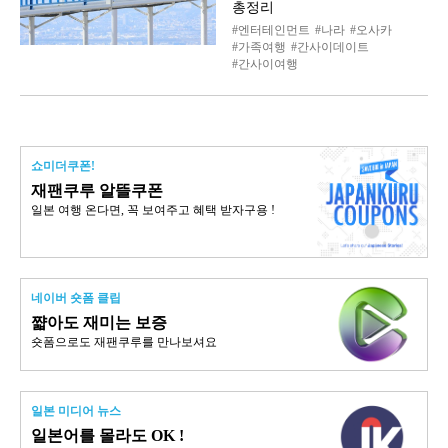
총정리
엔터테인먼트
나라
오사카
가족여행
간사이데이트
간사이여행
쇼미더쿠폰!
재팬쿠루 알뜰쿠폰
일본 여행 온다면, 꼭 보여주고 혜택 받자구용 !
네이버 숏폼 클립
쨟아도 재미는 보증
숏폼으로도 재팬쿠루를 만나보셔요
일본 미디어 뉴스
일본어를 몰라도 OK !