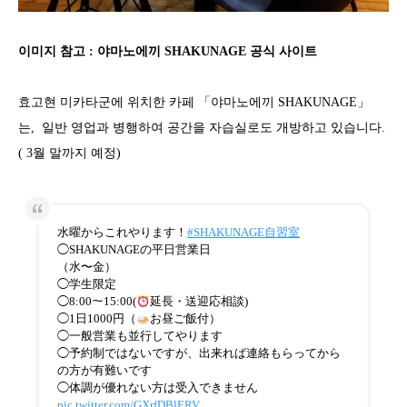
이미지 참고 : 야마노에끼 SHAKUNAGE 공식 사이트
효고현 미카타군에 위치한 카페 「야마노에끼 SHAKUNAGE」
는, 일반 영업과 병행하여 공간을 자습실로도 개방하고 있습니다.
( 3월 말까지 예정)
水曜からこれやります！
#SHAKUNAGE自習室
◯SHAKUNAGEの平日営業日
（水〜金）
◯学生限定
◯8:00〜15:00(
延長・送迎応相談)
◯1日1000円（
お昼ご飯付）
◯一般営業も並行してやります
◯予約制ではないですが、出来れば連絡もらってから
の方が有難いです
◯体調が優れない方は受入できません
pic.twitter.com/GXrfDBlERV