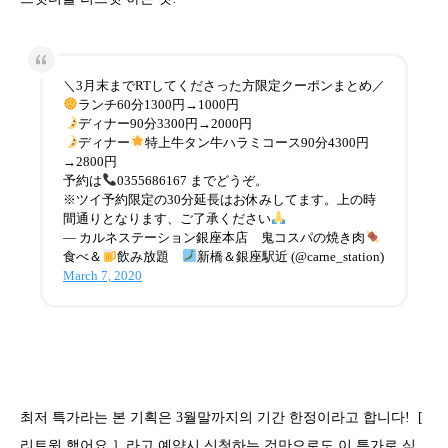
＼3月末までRTしてくださった方限定クーポンまとめ／
ランチ60分1300円→1000円
ディナー90分3300円→2000円
ディナー
特上牛タン牛ハラミコース90分4300円
→2800円
予約は
0355686167 までどうぞ。
※ツイ予約限定の30分延長はお休みしてます。上の時
間通りとなります、ご了承ください
— カルネステーション銀座本店 鬼コスパの焼き肉
食べ＆
飲み放題
新橋＆銀座駅近 (@carne_station)
March 7, 2020
최저 특가라는 본 기획은 3월말까지의 기간 한정이라고 합니다! [
리트윗 했어요 ］라고 예약시 신청하는 것만으로도 이 특가로 식