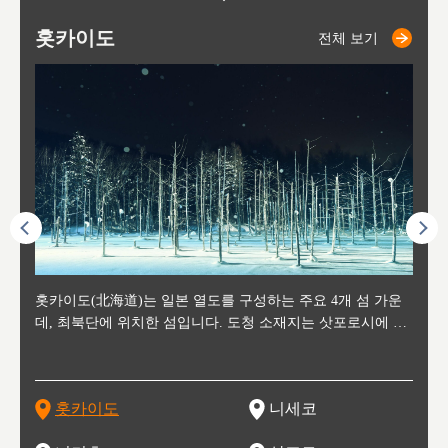
홋카이도
니세코
니키쵸
삿포로
오타루
도호
아
야
후
전체 보기
전체 보기
전체 보기
전체 보기
전체 보기
후에 위
홋카이도(北海道)는 일본 열도를 구성하는 주요 4개 섬 가운
신치토세 공항에서 약 2시간 거리의 니세코는, 세계 각지로부
홋카이도의 오타루에서 약 30여분 이동하면 도착하는 이곳은,
홋카이도의 도청 소재지로, 정치와 경제의 중심 도시로, 매년
홋카이도를 대표하는 관광 명소로 예로부터 무역항과 철도를
도호쿠
도호쿠
일본
일본
수수를
데, 최북단에 위치한 섬입니다. 도청 소재지는 삿포로시에 위
터 스키를 즐기기 위해 찾아드는 외국인 관광객들로 붐비는
과수 재배가 활발히 이뤄지는 작은 마을로, 포도와 사과, 체리
2월 오오도리 공원과 스스키노를 중심으로 시내 전역에서 열
통해 번영한 항구도시입니다. 운하를 따라 무역 상품을 보관
현, 
가타현, 후
한 자
리, 
 남쪽
치해 있습니다. 삿포로 맥주로 익히 알려진 삿포로시와 유명
도시로, 일본의 스노우 파우더를 제대로 즐길 수 있는 대형 스
가 생산됩니다. 특히 포도와 와인의 마을로 요이치시와 함께
리는 삿포로 눈 축제는 세계적인 이벤트로 알려져 있습니다.
하던 창고들이 당시의 모집을 간직하며 늘어서 있고, 창고 안
6현을
마츠리 (
부한 자연의 
시대
오키나
스키 리조트와 골프로 유명한 니세코정, 일본 3대 야경의 하
노우 리조트 지역입니다.
니키를 둘러보는 와인 투어리즘도 활성화되어 있는 곳입니다.
맥주와 라멘,양고기와 각종 신선한 해산물과 농산물로 미각과
은 박물관과, 라이브하우스, 수제 맥주 레스토랑과 카페등의
동북 
술)
세워
카마쓰, 오제 국립공원과 쓰루가성 공원, 
는 지
나로 꼽히는 하코다테시, 오타루 운하와 이국적인 풍경이 그
와인을 통해 신선한 지역의 먹거리와 오염되지않은 자연의 매
시각을 만족시켜주는 도시입니다.
레스토랑으로 쓰이고 있습니다.
한민국
신사와
벽한 파
홋카이도
니세코
도
이 가득
림 같은 오타루시가 관광지로 유명합니다.
력을 즐길 수 있는 여행을 즐길 수 있는 곳입니다.
한 
기있는 관광명소로
한 사
관광
네자와