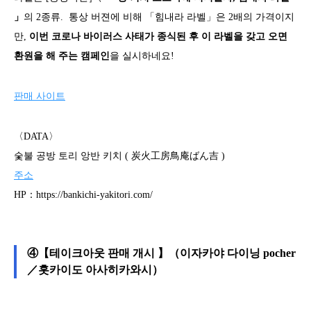
」
의 2종류. 통상 버젼에 비해 「힘내라 라벨」은 2배의 가격이지
만,
이번 코로나 바이러스 사태가 종식된 후 이 라벨을 갖고 오면
환원을 해 주는 캠페인
을 실시하네요!
판매 사이트
〈DATA〉
숯불 공방 토리 앙반 키치 ( 炭火工房鳥庵ばん吉 )
주소
HP：https://bankichi-yakitori.com/
④【테이크아웃 판매 개시 】（이자카야 다이닝 pocher
／홋카이도 아사히카와시）