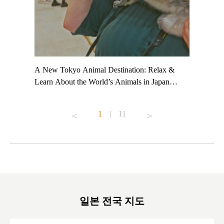
t TeamLab
A New Tokyo Animal Destination: Relax &
Shohei Oh
ng their
Learn About the World’s Animals in Japan
Other Jap
t to
#pr #japankuru #anitouch #anitouchtokyodome
From Kow
o see it for
#capybara #capybaracafe #animalcafe #tokyotrip
#pr #japa
1
|
11
#japantrip #카피바라 #애니터치 #아이와가볼
#kowa #sy
ink in bio)
만한곳 #도쿄여행 #가족여행 #東京旅遊 #東
#preworko
ex #kyoto
京親子景點 #日本動物互動體驗 #水豚泡澡 #
#japan
東京巨蛋城 #เที่ยวญี่ปุ่น2025 #ที่เที่ยว
#오타니쇼
on view of
ครอบครัว #สวนสัตว์ในร่ม #TokyoDomeCity
本旅遊 #運
oto ®
#anitouchtokyodome
ญี่ปุ่น #เ
#ผลิตภัณฑ์
일본 전국 지도