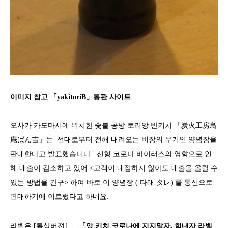
이미지 참고 「yakitoriB」통판 사이트
오사카 카도마시에 위치한 숯불 공방 토리앙 반키치 「炭火工房鳥
庵ばん吉」는 선대로부터 전해 내려오는 비장의 무기인 양념장을
판매한다고 발표했습니다. 신형 코로나 바이러스의 영향으로 인
해 매출이 감소하고 있어 <고객이 내점하지 않아도 매출을 올릴 수
있는 방법을 간구> 하여 바로 이 양념장 ( 타래 タレ) 를 통신으로
판매하기에 이르렀다고 하네요.
라벨은 [통상버젼］、
「앙 키치 코로나에 지지말자, 힘내자 라벨