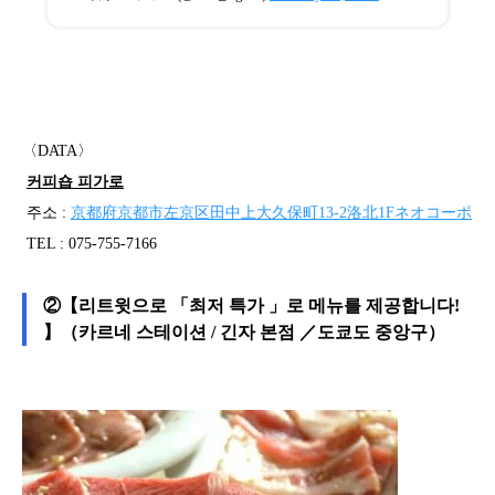
〈DATA〉
커피숍 피가로
주소 :
京都府京都市左京区田中上大久保町13-2洛北1Fネオコーポ
TEL : 075-755-7166
②【리트윗으로 「최저 특가 」로 메뉴를 제공합니다!
】（카르네 스테이션 / 긴자 본점 ／도쿄도 중앙구）