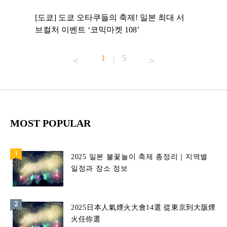
 to
[도쿄] 도쿄 오타쿠들의 축제! 일본 최대 서
[도쿄] 
 맛집 무료
브컬처 이벤트 ‘코믹마켓 108’
에서 즐기
1
5
|
MOST POPULAR
2025 일본 불꽃놀이 축제 총정리｜지역별
일정과 장소 정보
2025日本人氣煙火大會14選 從東京到大阪煙
火任你選