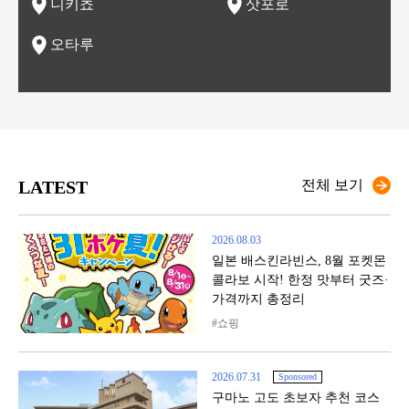
니키쵸
삿포로
오타루
LATEST
전체 보기
2026.08.03
일본 배스킨라빈스, 8월 포켓몬
콜라보 시작! 한정 맛부터 굿즈·
가격까지 총정리
쇼핑
2026.07.31
Sponsored
구마노 고도 초보자 추천 코스