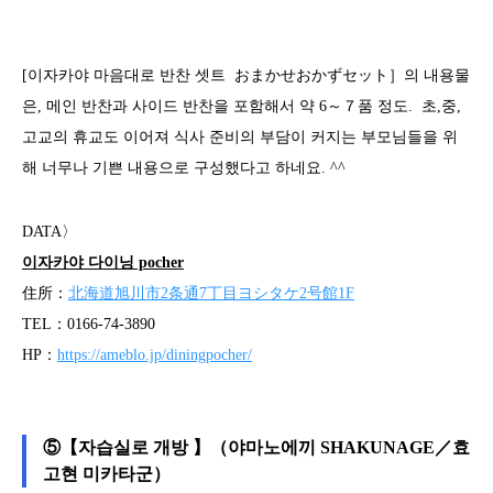
[이자카야 마음대로 반찬 셋트 おまかせおかずセット］의 내용물
은, 메인 반찬과 사이드 반찬을 포함해서 약 6～７품 정도. 초,중,
고교의 휴교도 이어져 식사 준비의 부담이 커지는 부모님들을 위
해 너무나 기쁜 내용으로 구성했다고 하네요. ^^
DATA〉
이자카야 다이닝 pocher
住所：
北海道旭川市2条通7丁目ヨシタケ2号館1F
TEL：0166-74-3890
HP：
https://ameblo.jp/diningpocher/
⑤【자습실로 개방 】（야마노에끼 SHAKUNAGE／효
고현 미카타군）