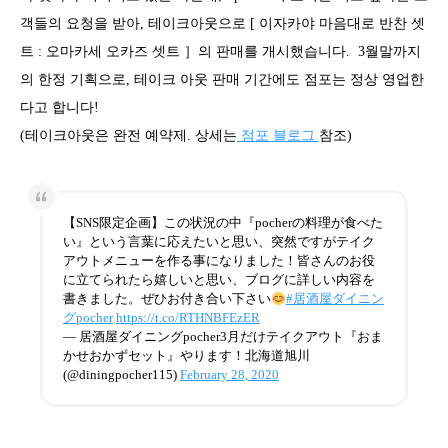
객들의 요청을 받아, 테이크아웃으로 [ 이자카야 마음대로 반찬 셋
트 : 오마카세 오카즈 셋트 ］의 판매를 개시했습니다. 3월말까지
의 한정 기획으로, 테이크 아웃 판매 기간에도 점포는 정상 영업한
다고 합니다!
(테이크아웃은 완전 예약제. 상세는
점포 블로그
참조)
【SNS限定企画】この状況の中『pocherの料理が食べた
い』という言葉に応えたいと思い、突然ですがテイク
アウトメニューを作る事になりました！皆さんのお役
に立てられたら嬉しいと思い、ブログに詳しい内容を
書きました。ぜひお付き合い下さい
#居酒屋ダイニン
グpocher
https://t.co/RTHNBFEzER
— 居酒屋ダイニングpocher3月だけテイクアウト『おま
かせおかずセット』やります！北海道旭川
(@diningpocher115)
February 28, 2020