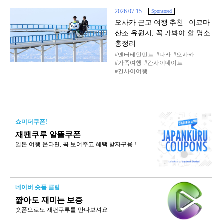
2026.07.15
Sponsored
오사카 근교 여행 추천 | 이코마
산조 유원지, 꼭 가봐야 할 명소
총정리
엔터테인먼트
나라
오사카
가족여행
간사이데이트
간사이여행
쇼미더쿠폰!
재팬쿠루 알뜰쿠폰
일본 여행 온다면, 꼭 보여주고 혜택 받자구용 !
네이버 숏폼 클립
쨟아도 재미는 보증
숏폼으로도 재팬쿠루를 만나보셔요