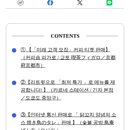
CONTENTS
① 【「미래 고객 모집」커피 티켓 판매】
（커피숍 피가로 / 교토 喫茶フィガロ／京都
府京都市）
②【리트윗으로 「최저 특가 」로 메뉴를 제
공합니다! 】（카르네 스테이션 / 긴자 본점
／도쿄도 중앙구）
③【인터넷 통신 판매로 「 닭꼬치 양념의 소
스 焼き鳥のタレ」판매 】（숯불 공방 鳥庵