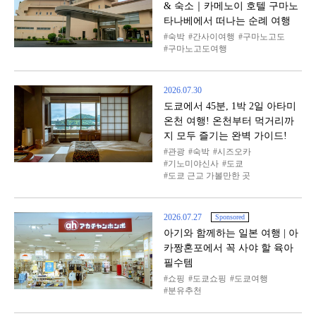
& 숙소｜카메노이 호텔 구마노
타나베에서 떠나는 순례 여행
숙박
간사이여행
구마노고도
구마노고도여행
2026.07.30
도쿄에서 45분, 1박 2일 아타미
온천 여행! 온천부터 먹거리까
지 모두 즐기는 완벽 가이드!
관광
숙박
시즈오카
기노미야신사
도쿄
도쿄 근교 가볼만한 곳
2026.07.27
Sponsored
아기와 함께하는 일본 여행 | 아
카짱혼포에서 꼭 사야 할 육아
필수템
쇼핑
도쿄쇼핑
도쿄여행
분유추천