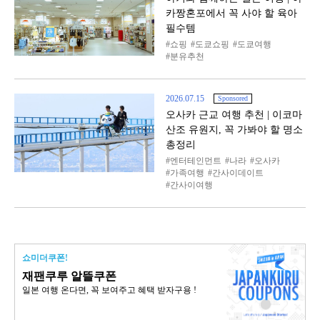
카짱혼포에서 꼭 사야 할 육아
필수템
쇼핑
도쿄쇼핑
도쿄여행
분유추천
2026.07.15
Sponsored
오사카 근교 여행 추천 | 이코마
산조 유원지, 꼭 가봐야 할 명소
총정리
엔터테인먼트
나라
오사카
가족여행
간사이데이트
간사이여행
쇼미더쿠폰!
재팬쿠루 알뜰쿠폰
일본 여행 온다면, 꼭 보여주고 혜택 받자구용 !