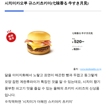
시치미카오루 규스키츠키미(七味香る 牛すき月見)
출처 :
www.mcdonalds.co.jp
달을 이미지화해서 노랗고 표면이 매끈한 빵과 두껍고 동그랗게
모양 잡힌 계란후라이가 특징인 것을 알 수 있는데요, 시치미 향기
풍부한 쇠고기 맛을 즐길 수 있는 올해의 츠키미 시리즈의 신상품
입니다.
※직역하면 '시치미가 더해진 스키야키 츠키미'