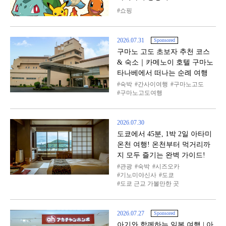
쇼핑
2026.07.31
Sponsored
구마노 고도 초보자 추천 코스
& 숙소｜카메노이 호텔 구마노
타나베에서 떠나는 순례 여행
숙박
간사이여행
구마노고도
구마노고도여행
2026.07.30
도쿄에서 45분, 1박 2일 아타미
온천 여행! 온천부터 먹거리까
지 모두 즐기는 완벽 가이드!
관광
숙박
시즈오카
기노미야신사
도쿄
도쿄 근교 가볼만한 곳
2026.07.27
Sponsored
아기와 함께하는 일본 여행 | 아