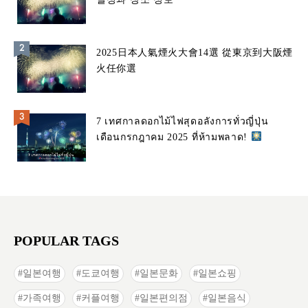
2025日本人氣煙火大會14選 從東京到大阪煙
火任你選
7 เทศกาลดอกไม้ไฟสุดอลังการทั่วญี่ปุ่น
เดือนกรกฎาคม 2025 ที่ห้ามพลาด!
POPULAR TAGS
일본여행
도쿄여행
일본문화
일본쇼핑
가족여행
커플여행
일본편의점
일본음식