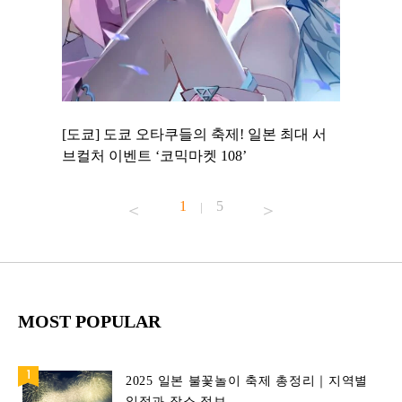
 to
[도쿄] 도쿄 오타쿠들의 축제! 일본 최대 서
[도쿄] 
 맛집 무료
브컬처 이벤트 ‘코믹마켓 108’
에서 즐기
1
5
|
MOST POPULAR
2025 일본 불꽃놀이 축제 총정리｜지역별
일정과 장소 정보