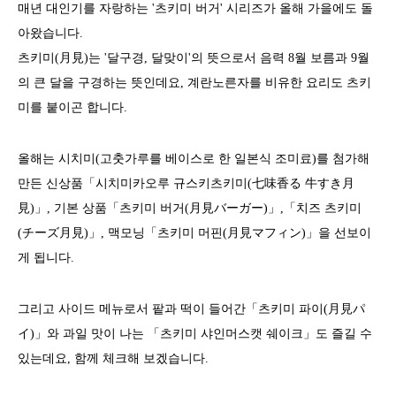
매년 대인기를 자랑하는 '츠키미 버거' 시리즈가 올해 가을에도 돌
아왔습니다.
츠키미(月見)는 '달구경, 달맞이'의 뜻으로서 음력 8월 보름과 9월
의 큰 달을 구경하는 뜻인데요, 계란노른자를 비유한 요리도 츠키
미를 붙이곤 합니다.
올해는 시치미(고춧가루를 베이스로 한 일본식 조미료)를 첨가해
만든 신상품「시치미카오루 규스키츠키미(七味香る 牛すき月
見)」, 기본 상품「츠키미 버거(月見バーガー)」,「치즈 츠키미
(チーズ月見)」, 맥모닝「츠키미 머핀(月見マフィン)」을 선보이
게 됩니다.
그리고 사이드 메뉴로서 팥과 떡이 들어간「츠키미 파이(月見パ
イ)」와 과일 맛이 나는 「츠키미 샤인머스캣 쉐이크」도 즐길 수
있는데요, 함께 체크해 보겠습니다.