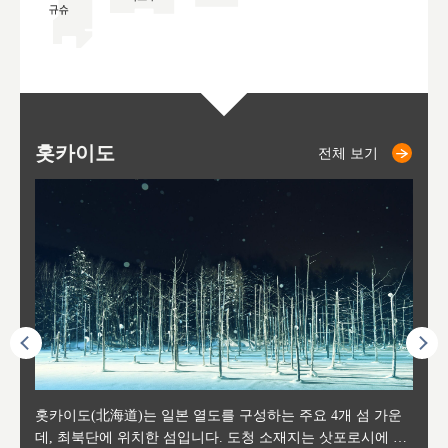
홋카이도
니세코
니키쵸
삿포로
오타루
도호
아
야
후
전체 보기
전체 보기
전체 보기
전체 보기
전체 보기
후에 위
홋카이도(北海道)는 일본 열도를 구성하는 주요 4개 섬 가운
신치토세 공항에서 약 2시간 거리의 니세코는, 세계 각지로부
홋카이도의 오타루에서 약 30여분 이동하면 도착하는 이곳은,
홋카이도의 도청 소재지로, 정치와 경제의 중심 도시로, 매년
홋카이도를 대표하는 관광 명소로 예로부터 무역항과 철도를
도호쿠
도호쿠
일본
일본
수수를
데, 최북단에 위치한 섬입니다. 도청 소재지는 삿포로시에 위
터 스키를 즐기기 위해 찾아드는 외국인 관광객들로 붐비는
과수 재배가 활발히 이뤄지는 작은 마을로, 포도와 사과, 체리
2월 오오도리 공원과 스스키노를 중심으로 시내 전역에서 열
통해 번영한 항구도시입니다. 운하를 따라 무역 상품을 보관
현, 
가타현, 후
한 자
리, 