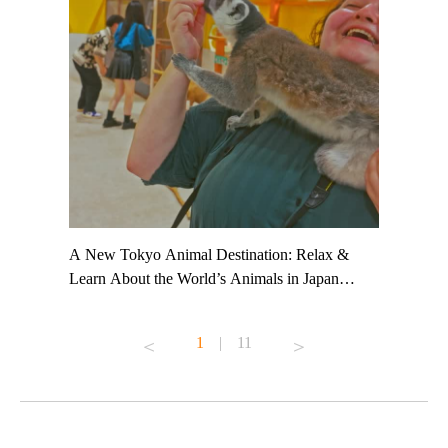
t TeamLab
A New Tokyo Animal Destination: Relax &
Shohei Oh
ng their
Learn About the World’s Animals in Japan
Other Jap
t to
#pr #japankuru #anitouch #anitouchtokyodome
From Kow
o see it for
#capybara #capybaracafe #animalcafe #tokyotrip
#pr #japa
1
|
11
#japantrip #카피바라 #애니터치 #아이와가볼
#kowa #sy
ink in bio)
만한곳 #도쿄여행 #가족여행 #東京旅遊 #東
#preworko
ex #kyoto
京親子景點 #日本動物互動體驗 #水豚泡澡 #
#japan
東京巨蛋城 #เที่ยวญี่ปุ่น2025 #ที่เที่ยว
#오타니쇼
on view of
ครอบครัว #สวนสัตว์ในร่ม #TokyoDomeCity
本旅遊 #運