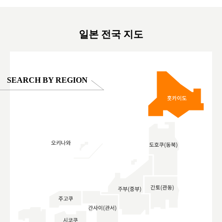
oto ®
#anitouchtokyodome
ญี่ปุ่น #เ
#ผลิตภัณฑ์
일본 전국 지도
SEARCH BY REGION