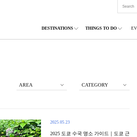
DESTINATIONS
THINGS TO DO
EV
본 전국
음식
도호쿠(동북)
숙박
주부(중부)
엔
카이도
쇼핑
간토(관동)
문화
간사이(관서)
관
AREA
CATEGORY
2025.05.23
2025 도쿄 수국 명소 가이드｜도쿄 근