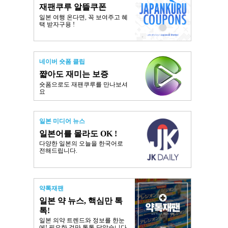
재팬쿠루 알뜰쿠폰
일본 여행 온다면, 꼭 보여주고 혜
택 받자구용 !
네이버 숏폼 클립
쨟아도 재미는 보증
숏폼으로도 재팬쿠루를 만나보셔
요
일본 미디어 뉴스
일본어를 몰라도 OK !
다양한 일본의 오늘을 한국어로
전해드립니다.
약톡재팬
일본 약 뉴스, 핵심만 톡
톡!
일본 의약 트렌드와 정보를 한눈
에! 필요한 것만 톡톡 담았습니다.