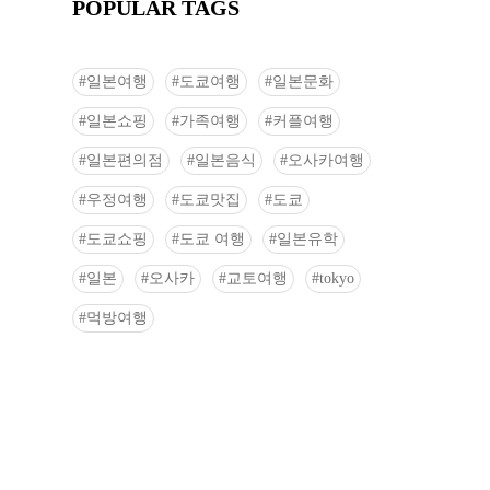
POPULAR TAGS
일본여행
도쿄여행
일본문화
일본쇼핑
가족여행
커플여행
일본편의점
일본음식
오사카여행
우정여행
도쿄맛집
도쿄
도쿄쇼핑
도쿄 여행
일본유학
일본
오사카
교토여행
tokyo
먹방여행