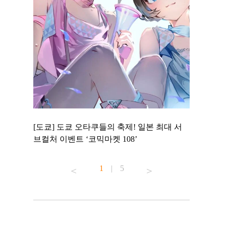
 to
[도쿄] 도쿄 오타쿠들의 축제! 일본 최대 서
[도쿄] 도
 맛집 무료
브컬처 이벤트 ‘코믹마켓 108’
에서 즐기
1
|
5