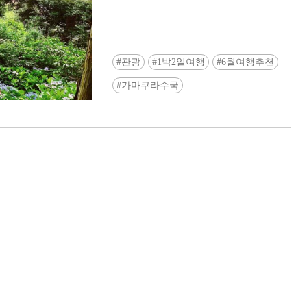
관광
1박2일여행
6월여행추천
가마쿠라수국