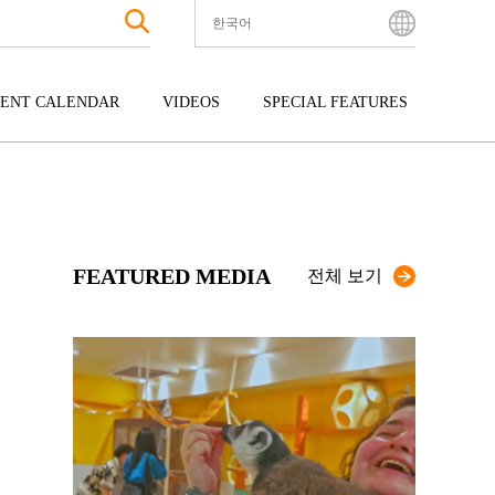
한국어
English
Bahasa Indonesia
ENT CALENDAR
VIDEOS
SPECIAL FEATURES
Français
한국어
터테인먼트
주고쿠
규슈
中文简体
광
시코쿠
오키나와
中文繁體
ไทย
FEATURED MEDIA
Tiếng Việt
전체 보기
日本語