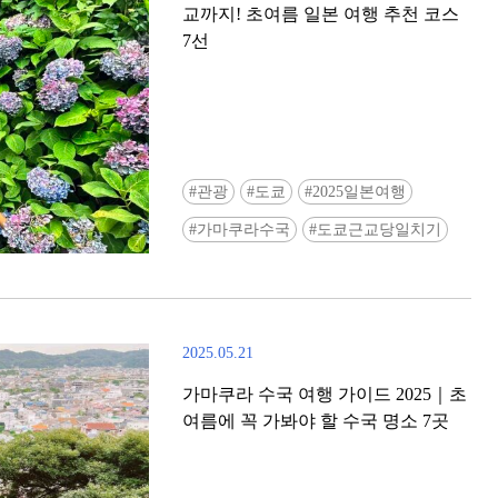
교까지! 초여름 일본 여행 추천 코스
7선
관광
도쿄
2025일본여행
Ready to see TeamLab in Kyoto!? At
가마쿠라수국
도쿄근교당일치기
Biovortex Kyoto, the collective is taki
acclaimed immersive art and bringing i
Japan's ancient capital. We can't wait to
ourselves this autumn!
2025.05.21
>> Find out more at Japankuru.com! (l
#japankuru #teamlab #teamlabbiovort
가마쿠라 수국 여행 가이드 2025｜초
#kyototrip #japantravel #artnews
여름에 꼭 가봐야 할 수국 명소 7곳
Photos courtesy of teamLab, Exhibitio
teamLab Biovortex Kyoto, 2025, Kyo
teamLab, courtesy Pace Gallery