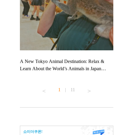
 TeamLab
A New Tokyo Animal Destination: Relax &
Shohei Oht
ng their
Learn About the World’s Animals in Japan
Other Japa
t to
#pr #japankuru #anitouch #anitouchtokyodome
From Kow
 see it for
#capybara #capybaracafe #animalcafe #tokyotrip
#pr #japan
1
|
11
#japantrip #카피바라 #애니터치 #아이와가볼
#kowa #sy
ink in bio)
만한곳 #도쿄여행 #가족여행 #東京旅遊 #東
#preworkou
ex #kyoto
京親子景點 #日本動物互動體驗 #水豚泡澡 #
#japan
東京巨蛋城 #เที่ยวญี่ปุ่น2025 #ที่เที่ยว
#오타니쇼
n view of
ครอบครัว #สวนสัตว์ในร่ม #TokyoDomeCity
本旅遊 #運
to ®
#anitouchtokyodome
ญี่ปุ่น #เ
쇼미더쿠폰!
#ผลิตภัณฑ์