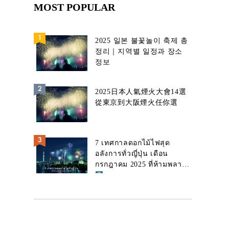
MOST POPULAR
2025 일본 불꽃놀이 축제 총
정리｜지역별 일정과 장소
정보
2025日本人氣煙火大會14選
從東京到大阪煙火任你選
7 เทศกาลดอกไม้ไฟสุด
อลังการทั่วญี่ปุ่น เดือน
กรกฎาคม 2025 ที่ห้ามพลาด!