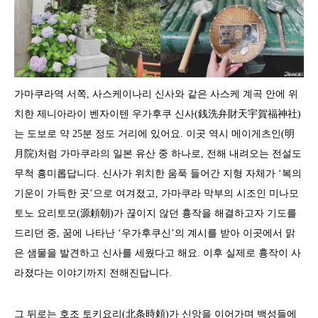
가마쿠라역 서쪽, 사스케이나리 신사와 같은 사스케 계곡 안에 위
치한 제니아라이 벤자이텐 우가후쿠 신사(銭洗弁財天宇賀福神社)
는 도보로 약 25분 정도 거리에 있어요. 이곳 역시 메이게츠인(明
月院)처럼 가마쿠라의 일본 유산 중 하나로, 전해 내려오는 전설도
무척 흥미롭답니다. 신사가 위치한 움푹 들어간 지형 자체가 ‘복의
기운이 가득한 곳’으로 여겨졌고, 가마쿠라 막부의 시조인 미나모
토노 요리토모(源頼朝)가 끊이지 않던 흉작을 해결하고자 기도를
드리던 중, 꿈에 나타난 ‘우가후쿠신’의 계시를 받아 이곳에서 맑
은 샘물을 발견하고 신사를 세웠다고 해요. 이후 실제로 흉작이 사
라졌다는 이야기까지 전해진답니다.
그 뒤로는 호조 토키요리(北条時頼)가 신앙을 이어가며 백성들에