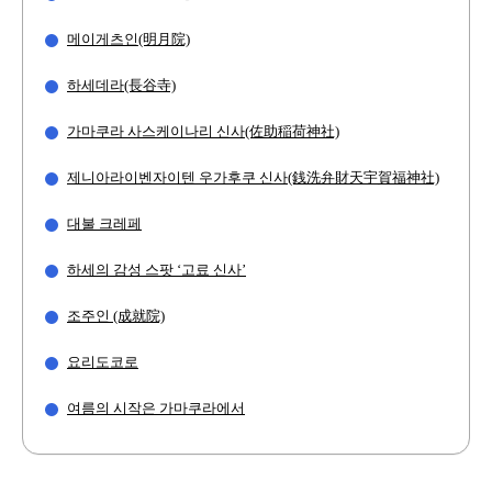
메이게츠인(明月院)
하세데라(長谷寺)
가마쿠라 사스케이나리 신사(佐助稲荷神社)
제니아라이벤자이텐 우가후쿠 신사(銭洗弁財天宇賀福神社)
대불 크레페
하세의 감성 스팟 ‘고료 신사’
조주인 (成就院)
요리도코로
여름의 시작은 가마쿠라에서