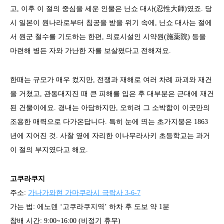
고, 이후 이 절의 중심을 세운 인물은 닌쇼 대사(忍性大師)였죠. 당
시 일본이 원나라로부터 침공을 받을 위기 속에, 닌쇼 대사는 절에
서 원군 철수를 기도하는 한편, 의료시설인 시약원(施薬院) 등을
마련해 병든 자와 가난한 자를 보살폈다고 전해져요.
한때는 규모가 매우 컸지만, 전쟁과 재해로 여러 차례 파괴와 재건
을 거쳤고, 관동대지진 때 큰 피해를 입은 후 대부분은 근대에 재건
된 건물이에요. 경내는 아담하지만, 오히려 그 소박함이 이곳만의
조용한 매력으로 다가온답니다. 특히 눈에 띄는 초가지붕은 1863
년에 지어진 것. 사찰 옆에 자리한 이나무라사키 초등학교는 과거
이 절의 부지였다고 해요.
고쿠라쿠지
주소:
가나가와현 가마쿠라시 극락사 3-6-7
가는 법: 에노덴 ‘고쿠라쿠지역’ 하차 후 도보 약 1분
참배 시간: 9:00~16:00 (비정기 휴무)