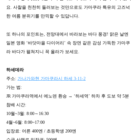
요. 사찰을 천천히 둘러보는 것만으로도 가마쿠라 특유의 고즈넉
한 여름 분위기를 만끽할 수 있답니다.
또 하나의 포인트는, 전망대에서 바라보는 바다 풍경! 맑은 날엔
일본 영화 ‘바닷마을 다이어리’ 속 장면 같은 감성 가득한 가마쿠
라 바다가 펼쳐지니 꼭 올라가 보세요.
하세데라
주소:
가나가와현 가마쿠라시 하세 3-11-2
가는 법:
JR 가마쿠라역에서 에노덴 환승 → ‘하세역’ 하차 후 도보 약 5분
참배 시간:
10월~3월: 8:00～16:30
4월~6월: 8:00~17:00
입장료: 어른 400엔 / 초등학생 200엔
수국 산책로 입장권: 500엔