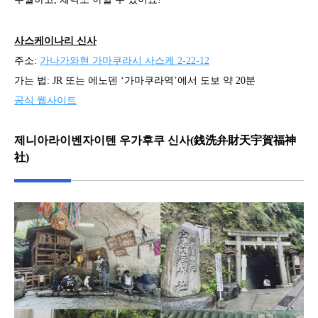
사스케이나리 신사
주소:
가나가와현 가마쿠라시 사스케 2-22-12
가는 법: JR 또는 에노덴 ‘가마쿠라역’에서 도보 약 20분
공식 웹사이트
제니아라이벤자이텐 우가후쿠 신사(銭洗弁財天宇賀福神
社)