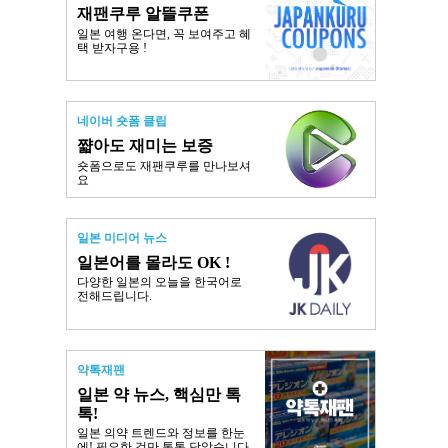
재팬쿠루 알뜰쿠폰
일본 여행 온다면, 꼭 보여주고 혜
택 받자구용 !
네이버 숏폼 클립
쨟아도 재미는 보증
숏폼으로도 재팬쿠루를 만나보셔
요
일본 미디어 뉴스
일본어를 몰라도 OK !
다양한 일본의 오늘을 한국어로
전해드립니다.
약톡재팬
일본 약 뉴스, 핵심만 톡
톡!
일본 의약 트렌드와 정보를 한눈
에! 필요한 것만 톡톡 담았습니다.