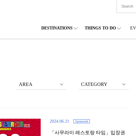
DESTINATIONS
THINGS TO DO
EV
본 전국
음식
도호쿠(동북)
숙박
주부(중부)
엔
카이도
쇼핑
간토(관동)
문화
간사이(관서)
관
AREA
CATEGORY
2024.06.21
Sponsored
「사무라이 레스토랑 타임」입장권