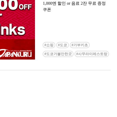
1,000엔 할인 or 음료 2잔 무료 증정
쿠폰
쇼핑
도쿄
가부키초
Ready to see TeamLab in Kyoto!? At
도쿄가볼만한곳
사무라이레스토랑
Biovortex Kyoto, the collective is taki
acclaimed immersive art and bringing i
Japan's ancient capital. We can't wait to
ourselves this autumn!
>> Find out more at Japankuru.com! (l
#japankuru #teamlab #teamlabbiovort
#kyototrip #japantravel #artnews
Photos courtesy of teamLab, Exhibitio
teamLab Biovortex Kyoto, 2025, Kyo
teamLab, courtesy Pace Gallery