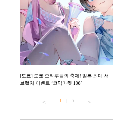
 to
[도쿄] 도쿄 오타쿠들의 축제! 일본 최대 서
[도쿄] 도
 맛집 무료
브컬처 이벤트 ‘코믹마켓 108’
에서 즐기
1
|
5