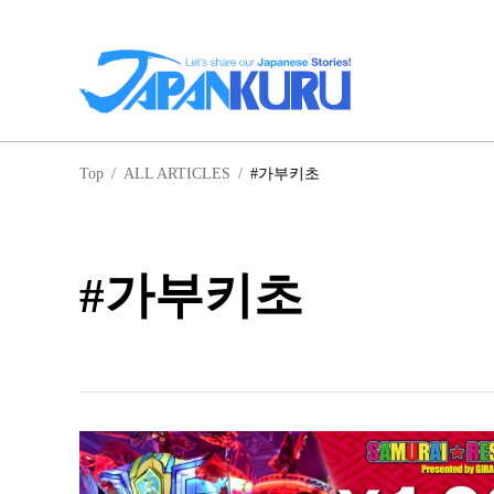
일
Top
/
ALL ARTICLES
/
#가부키초
홋
#가부키초