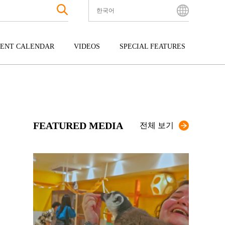
한국어
English
Bahasa Indonesia
ENT CALENDAR
VIDEOS
SPECIAL FEATURES
Français
한국어
터테인먼트
주고쿠
규슈
中文简体
광
시코쿠
오키나와
中文繁體
ไทย
FEATURED MEDIA
Tiếng Việt
전체 보기
日本語