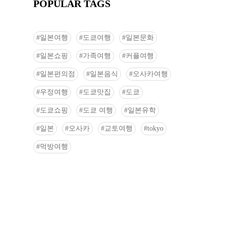
POPULAR TAGS
일본여행
도쿄여행
일본문화
일본쇼핑
가족여행
커플여행
일본편의점
일본음식
오사카여행
우정여행
도쿄맛집
도쿄
도쿄쇼핑
도쿄 여행
일본유학
일본
오사카
교토여행
tokyo
먹방여행