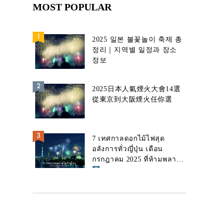
MOST POPULAR
2025 일본 불꽃놀이 축제 총
정리｜지역별 일정과 장소
정보
2025日本人氣煙火大會14選
從東京到大阪煙火任你選
7 เทศกาลดอกไม้ไฟสุด
อลังการทั่วญี่ปุ่น เดือน
กรกฎาคม 2025 ที่ห้ามพลาด!