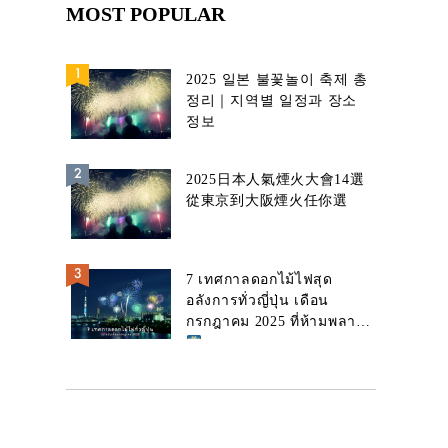
MOST POPULAR
2025 일본 불꽃놀이 축제 총
정리｜지역별 일정과 장소
정보
2025日本人氣煙火大會14選
從東京到大阪煙火任你選
7 เทศกาลดอกไม้ไฟสุด
อลังการทั่วญี่ปุ่น เดือน
กรกฎาคม 2025 ที่ห้ามพลาด!