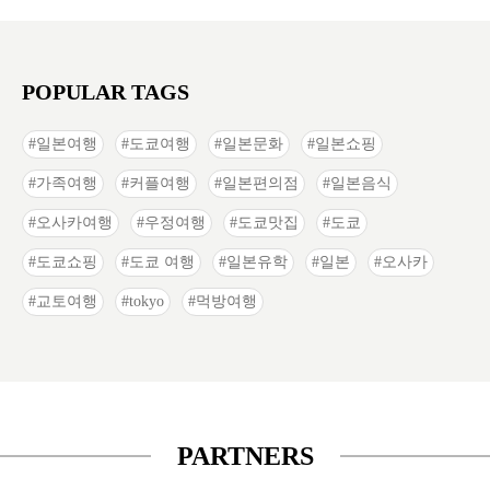
POPULAR TAGS
일본여행
도쿄여행
일본문화
일본쇼핑
가족여행
커플여행
일본편의점
일본음식
오사카여행
우정여행
도쿄맛집
도쿄
도쿄쇼핑
도쿄 여행
일본유학
일본
오사카
교토여행
tokyo
먹방여행
PARTNERS