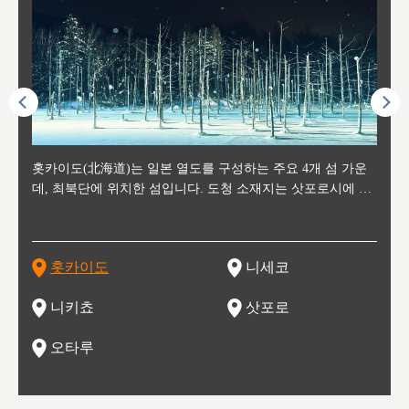
후에 위
홋카이도(北海道)는 일본 열도를 구성하는 주요 4개 섬 가운
신치토세 공항에서 약 2시간 거리의 니세코는, 세계 각지로부
홋카이도의 오타루에서 약 30여분 이동하면 도착하는 이곳은,
홋카이도의 도청 소재지로, 정치와 경제의 중심 도시로, 매년
홋카이도를 대표하는 관광 명소로 예로부터 무역항과 철도를
도호쿠
도호쿠
일본
일본
수수를
데, 최북단에 위치한 섬입니다. 도청 소재지는 삿포로시에 위
터 스키를 즐기기 위해 찾아드는 외국인 관광객들로 붐비는
과수 재배가 활발히 이뤄지는 작은 마을로, 포도와 사과, 체리
2월 오오도리 공원과 스스키노를 중심으로 시내 전역에서 열
통해 번영한 항구도시입니다. 운하를 따라 무역 상품을 보관
현, 
가타현, 후
한 자
리, 
 남쪽
치해 있습니다. 삿포로 맥주로 익히 알려진 삿포로시와 유명
도시로, 일본의 스노우 파우더를 제대로 즐길 수 있는 대형 스
가 생산됩니다. 특히 포도와 와인의 마을로 요이치시와 함께
리는 삿포로 눈 축제는 세계적인 이벤트로 알려져 있습니다.
하던 창고들이 당시의 모집을 간직하며 늘어서 있고, 창고 안
6현을
마츠리 (
부한 자연의 
시대
오키나
스키 리조트와 골프로 유명한 니세코정, 일본 3대 야경의 하
노우 리조트 지역입니다.
니키를 둘러보는 와인 투어리즘도 활성화되어 있는 곳입니다.
맥주와 라멘,양고기와 각종 신선한 해산물과 농산물로 미각과
은 박물관과, 라이브하우스, 수제 맥주 레스토랑과 카페등의
동북 
술)
세워
카마쓰, 오제 국립공원과 쓰루가성 공원, 
는 지
나로 꼽히는 하코다테시, 오타루 운하와 이국적인 풍경이 그
와인을 통해 신선한 지역의 먹거리와 오염되지않은 자연의 매
시각을 만족시켜주는 도시입니다.
레스토랑으로 쓰이고 있습니다.
한민국
신사와
벽한 파
홋카이도
니세코
도
이 가득
림 같은 오타루시가 관광지로 유명합니다.
력을 즐길 수 있는 여행을 즐길 수 있는 곳입니다.
한 
기있는 관광명소로
한 사
관광
네자와
니키쵸
삿포로
오타루