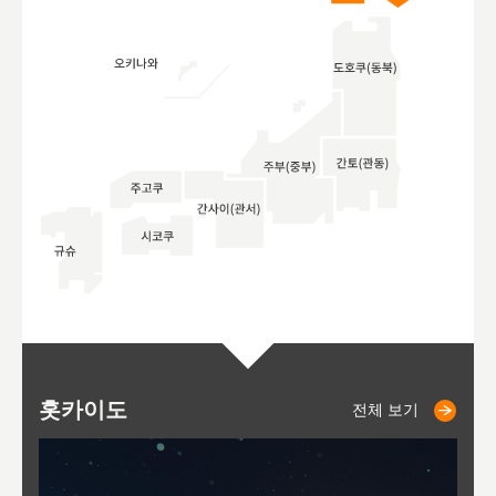
홋카이도
니세코
니키쵸
삿포로
오타루
도호
아
야
후
전체 보기
전체 보기
전체 보기
전체 보기
전체 보기