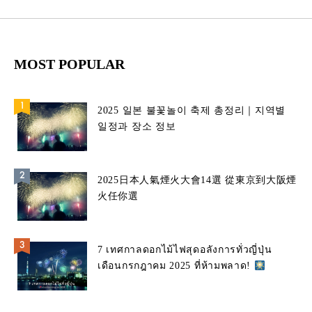
MOST POPULAR
2025 일본 불꽃놀이 축제 총정리｜지역별
일정과 장소 정보
2025日本人氣煙火大會14選 從東京到大阪煙
火任你選
7 เทศกาลดอกไม้ไฟสุดอลังการทั่วญี่ปุ่น
เดือนกรกฎาคม 2025 ที่ห้ามพลาด!