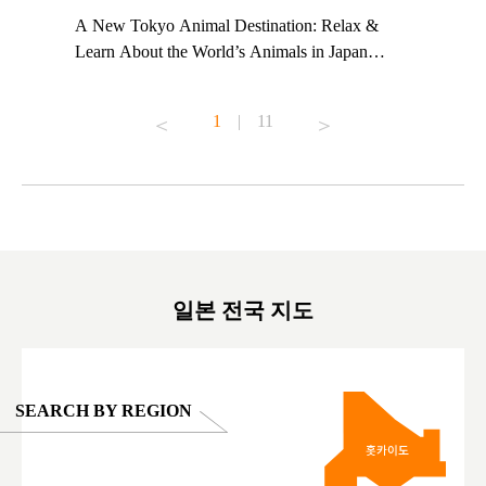
t TeamLab
A New Tokyo Animal Destination: Relax &
Shohei Oh
ng their
Learn About the World’s Animals in Japan
Other Jap
t to
#pr #japankuru #anitouch #anitouchtokyodome
From Kow
o see it for
#capybara #capybaracafe #animalcafe #tokyotrip
#pr #japa
1
|
11
#japantrip #카피바라 #애니터치 #아이와가볼
#kowa #sy
ink in bio)
만한곳 #도쿄여행 #가족여행 #東京旅遊 #東
#preworko
ex #kyoto
京親子景點 #日本動物互動體驗 #水豚泡澡 #
#japan
東京巨蛋城 #เที่ยวญี่ปุ่น2025 #ที่เที่ยว
#오타니쇼
on view of
ครอบครัว #สวนสัตว์ในร่ม #TokyoDomeCity
本旅遊 #運
oto ®
#anitouchtokyodome
ญี่ปุ่น #เ
#ผลิตภัณฑ์
일본 전국 지도
SEARCH BY REGION