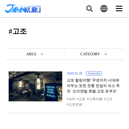
#고조
AREA
CATEGORY
2020.02.20
Sponsored
교토 힐링여행! 무로마치 시대에
머무는 듯한 전통 컨셉의 숙소 추
천 ‘오리엔탈 호텔 교토 로쿠조’
숙박
교토
가족여행
고조
교토문화