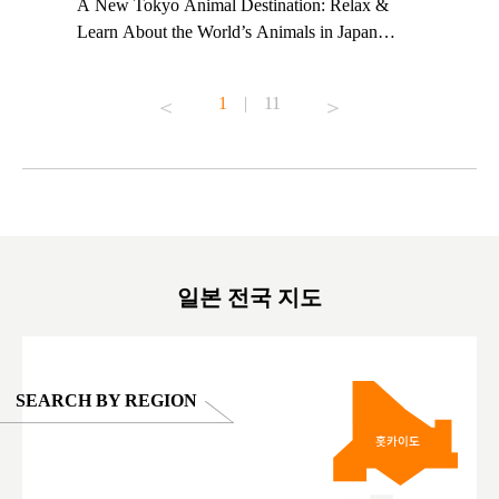
t TeamLab
A New Tokyo Animal Destination: Relax &
Shohei Oh
ng their
Learn About the World’s Animals in Japan
Other Jap
t to
#pr #japankuru #anitouch #anitouchtokyodome
From Kow
o see it for
#capybara #capybaracafe #animalcafe #tokyotrip
#pr #japa
1
|
11
#japantrip #카피바라 #애니터치 #아이와가볼
#kowa #sy
ink in bio)
만한곳 #도쿄여행 #가족여행 #東京旅遊 #東
#preworko
ex #kyoto
京親子景點 #日本動物互動體驗 #水豚泡澡 #
#japan
東京巨蛋城 #เที่ยวญี่ปุ่น2025 #ที่เที่ยว
#오타니쇼
on view of
ครอบครัว #สวนสัตว์ในร่ม #TokyoDomeCity
本旅遊 #運
oto ®
#anitouchtokyodome
ญี่ปุ่น #เ
#ผลิตภัณฑ์
일본 전국 지도
SEARCH BY REGION