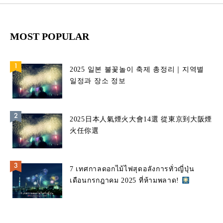
MOST POPULAR
2025 일본 불꽃놀이 축제 총정리｜지역별
일정과 장소 정보
2025日本人氣煙火大會14選 從東京到大阪煙
火任你選
7 เทศกาลดอกไม้ไฟสุดอลังการทั่วญี่ปุ่น
เดือนกรกฎาคม 2025 ที่ห้ามพลาด!