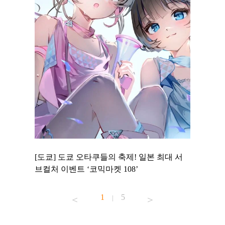
 to
[도쿄] 도쿄 오타쿠들의 축제! 일본 최대 서
[도쿄] 
 맛집 무료
브컬처 이벤트 ‘코믹마켓 108’
에서 즐기
1
5
|