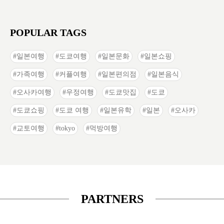
POPULAR TAGS
일본여행
도쿄여행
일본문화
일본쇼핑
가족여행
커플여행
일본편의점
일본음식
오사카여행
우정여행
도쿄맛집
도쿄
도쿄쇼핑
도쿄 여행
일본유학
일본
오사카
교토여행
tokyo
먹방여행
PARTNERS