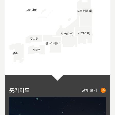
홋카이도
니세코
니키쵸
삿포로
오타루
도호
아
야
후
전체 보기
전체 보기
전체 보기
전체 보기
전체 보기