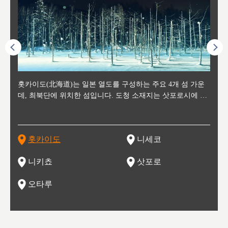
후에 위
홋카이도(北海道)는 일본 열도를 구성하는 주요 4개 섬 가운
신치토세 공항에서 약 2시간 거리의 니세코는, 세계 각지로부
홋카이도의 오타루에서 약 30여분 이동하면 도착하는 이곳은,
홋카이도의 도청 소재지로, 정치와 경제의 중심 도시로, 매년
홋카이도를 대표하는 관광 명소로 예로부터 무역항과 철도를
도호쿠
도호쿠
일본
일본
수수를
데, 최북단에 위치한 섬입니다. 도청 소재지는 삿포로시에 위
터 스키를 즐기기 위해 찾아드는 외국인 관광객들로 붐비는
과수 재배가 활발히 이뤄지는 작은 마을로, 포도와 사과, 체리
2월 오오도리 공원과 스스키노를 중심으로 시내 전역에서 열
통해 번영한 항구도시입니다. 운하를 따라 무역 상품을 보관
현, 
가타현, 후
한 자
리, 
 남쪽
치해 있습니다. 삿포로 맥주로 익히 알려진 삿포로시와 유명
도시로, 일본의 스노우 파우더를 제대로 즐길 수 있는 대형 스
가 생산됩니다. 특히 포도와 와인의 마을로 요이치시와 함께
리는 삿포로 눈 축제는 세계적인 이벤트로 알려져 있습니다.
하던 창고들이 당시의 모집을 간직하며 늘어서 있고, 창고 안
6현을
마츠리 (
부한 자연의 
시대
오키나
스키 리조트와 골프로 유명한 니세코정, 일본 3대 야경의 하
노우 리조트 지역입니다.
니키를 둘러보는 와인 투어리즘도 활성화되어 있는 곳입니다.
맥주와 라멘,양고기와 각종 신선한 해산물과 농산물로 미각과
은 박물관과, 라이브하우스, 수제 맥주 레스토랑과 카페등의
동북 
술)
세워
카마쓰, 오제 국립공원과 쓰루가성 공원, 
는 지
나로 꼽히는 하코다테시, 오타루 운하와 이국적인 풍경이 그
와인을 통해 신선한 지역의 먹거리와 오염되지않은 자연의 매
시각을 만족시켜주는 도시입니다.
레스토랑으로 쓰이고 있습니다.
한민국
신사와
벽한 파
홋카이도
니세코
도
이 가득
림 같은 오타루시가 관광지로 유명합니다.
력을 즐길 수 있는 여행을 즐길 수 있는 곳입니다.
한 
기있는 관광명소로
한 사
관광
네자와
니키쵸
삿포로
오타루