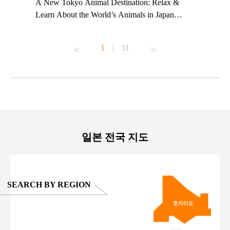
t TeamLab
A New Tokyo Animal Destination: Relax &
Shohei Oh
ng their
Learn About the World’s Animals in Japan
Other Jap
t to
#pr #japankuru #anitouch #anitouchtokyodome
From Kow
o see it for
#capybara #capybaracafe #animalcafe #tokyotrip
#pr #japa
1
|
11
#japantrip #카피바라 #애니터치 #아이와가볼
#kowa #sy
ink in bio)
만한곳 #도쿄여행 #가족여행 #東京旅遊 #東
#preworko
ex #kyoto
京親子景點 #日本動物互動體驗 #水豚泡澡 #
#japan
東京巨蛋城 #เที่ยวญี่ปุ่น2025 #ที่เที่ยว
#오타니쇼
on view of
ครอบครัว #สวนสัตว์ในร่ม #TokyoDomeCity
本旅遊 #運
oto ®
#anitouchtokyodome
ญี่ปุ่น #เ
#ผลิตภัณฑ์
일본 전국 지도
SEARCH BY REGION