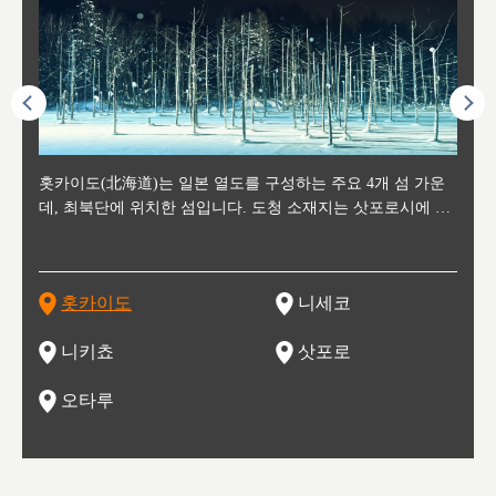
후에 위
홋카이도(北海道)는 일본 열도를 구성하는 주요 4개 섬 가운
신치토세 공항에서 약 2시간 거리의 니세코는, 세계 각지로부
홋카이도의 오타루에서 약 30여분 이동하면 도착하는 이곳은,
홋카이도의 도청 소재지로, 정치와 경제의 중심 도시로, 매년
홋카이도를 대표하는 관광 명소로 예로부터 무역항과 철도를
도호쿠
도호쿠
일본
일본
수수를
데, 최북단에 위치한 섬입니다. 도청 소재지는 삿포로시에 위
터 스키를 즐기기 위해 찾아드는 외국인 관광객들로 붐비는
과수 재배가 활발히 이뤄지는 작은 마을로, 포도와 사과, 체리
2월 오오도리 공원과 스스키노를 중심으로 시내 전역에서 열
통해 번영한 항구도시입니다. 운하를 따라 무역 상품을 보관
현, 
가타현, 후
한 자
리, 
 남쪽
치해 있습니다. 삿포로 맥주로 익히 알려진 삿포로시와 유명
도시로, 일본의 스노우 파우더를 제대로 즐길 수 있는 대형 스
가 생산됩니다. 특히 포도와 와인의 마을로 요이치시와 함께
리는 삿포로 눈 축제는 세계적인 이벤트로 알려져 있습니다.
하던 창고들이 당시의 모집을 간직하며 늘어서 있고, 창고 안
6현을
마츠리 (
부한 자연의 
시대
오키나
스키 리조트와 골프로 유명한 니세코정, 일본 3대 야경의 하
노우 리조트 지역입니다.
니키를 둘러보는 와인 투어리즘도 활성화되어 있는 곳입니다.
맥주와 라멘,양고기와 각종 신선한 해산물과 농산물로 미각과
은 박물관과, 라이브하우스, 수제 맥주 레스토랑과 카페등의
동북 
술)
세워
카마쓰, 오제 국립공원과 쓰루가성 공원, 
는 지
나로 꼽히는 하코다테시, 오타루 운하와 이국적인 풍경이 그
와인을 통해 신선한 지역의 먹거리와 오염되지않은 자연의 매
시각을 만족시켜주는 도시입니다.
레스토랑으로 쓰이고 있습니다.
한민국
신사와
벽한 파
홋카이도
니세코
도
이 가득
림 같은 오타루시가 관광지로 유명합니다.
력을 즐길 수 있는 여행을 즐길 수 있는 곳입니다.
한 
기있는 관광명소로
한 사
관광
네자와
니키쵸
삿포로
오타루