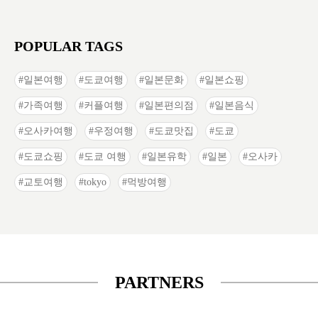
POPULAR TAGS
일본여행
도쿄여행
일본문화
일본쇼핑
가족여행
커플여행
일본편의점
일본음식
오사카여행
우정여행
도쿄맛집
도쿄
도쿄쇼핑
도쿄 여행
일본유학
일본
오사카
교토여행
tokyo
먹방여행
PARTNERS