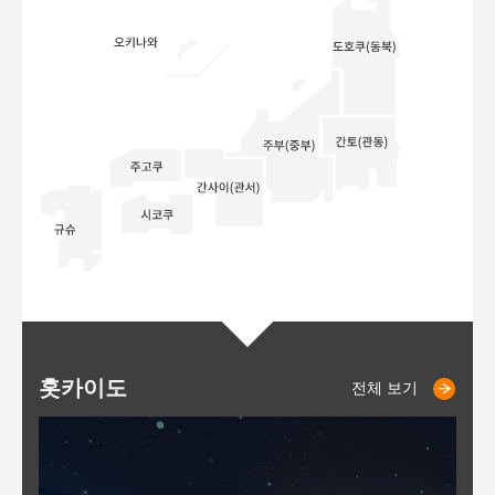
홋카이도
니세코
니키쵸
삿포로
오타루
도호
아
야
후
전체 보기
전체 보기
전체 보기
전체 보기
전체 보기