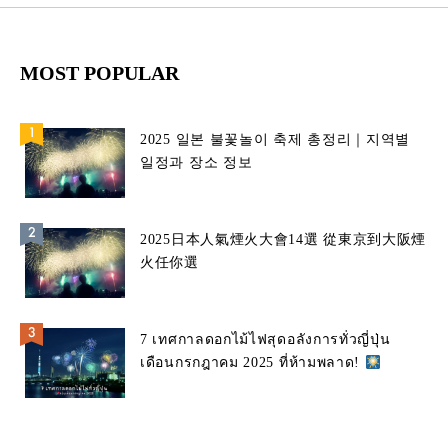
MOST POPULAR
2025 일본 불꽃놀이 축제 총정리｜지역별
일정과 장소 정보
2025日本人氣煙火大會14選 從東京到大阪煙
火任你選
7 เทศกาลดอกไม้ไฟสุดอลังการทั่วญี่ปุ่น
เดือนกรกฎาคม 2025 ที่ห้ามพลาด!