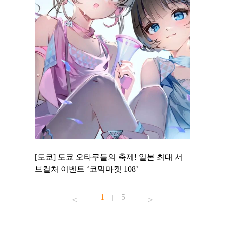
 to
[도쿄] 도쿄 오타쿠들의 축제! 일본 최대 서
[도쿄] 
 맛집 무료
브컬처 이벤트 ‘코믹마켓 108’
에서 즐기
1
5
|