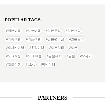
POPULAR TAGS
일본여행
도쿄여행
일본문화
일본쇼핑
가족여행
커플여행
일본편의점
일본음식
오사카여행
우정여행
도쿄맛집
도쿄
도쿄쇼핑
도쿄 여행
일본유학
일본
오사카
교토여행
tokyo
먹방여행
PARTNERS