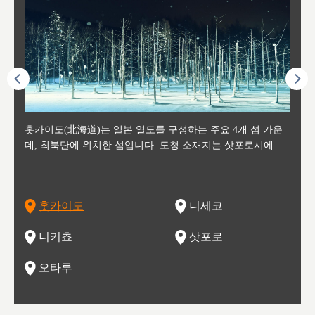
후에 위
홋카이도(北海道)는 일본 열도를 구성하는 주요 4개 섬 가운
신치토세 공항에서 약 2시간 거리의 니세코는, 세계 각지로부
홋카이도의 오타루에서 약 30여분 이동하면 도착하는 이곳은,
홋카이도의 도청 소재지로, 정치와 경제의 중심 도시로, 매년
홋카이도를 대표하는 관광 명소로 예로부터 무역항과 철도를
도호쿠
도호쿠
일본
일본
수수를
데, 최북단에 위치한 섬입니다. 도청 소재지는 삿포로시에 위
터 스키를 즐기기 위해 찾아드는 외국인 관광객들로 붐비는
과수 재배가 활발히 이뤄지는 작은 마을로, 포도와 사과, 체리
2월 오오도리 공원과 스스키노를 중심으로 시내 전역에서 열
통해 번영한 항구도시입니다. 운하를 따라 무역 상품을 보관
현, 
가타현, 후
한 자
리, 
 남쪽
치해 있습니다. 삿포로 맥주로 익히 알려진 삿포로시와 유명
도시로, 일본의 스노우 파우더를 제대로 즐길 수 있는 대형 스
가 생산됩니다. 특히 포도와 와인의 마을로 요이치시와 함께
리는 삿포로 눈 축제는 세계적인 이벤트로 알려져 있습니다.
하던 창고들이 당시의 모집을 간직하며 늘어서 있고, 창고 안
6현을
마츠리 (
부한 자연의 
시대
오키나
스키 리조트와 골프로 유명한 니세코정, 일본 3대 야경의 하
노우 리조트 지역입니다.
니키를 둘러보는 와인 투어리즘도 활성화되어 있는 곳입니다.
맥주와 라멘,양고기와 각종 신선한 해산물과 농산물로 미각과
은 박물관과, 라이브하우스, 수제 맥주 레스토랑과 카페등의
동북 
술)
세워
카마쓰, 오제 국립공원과 쓰루가성 공원, 
는 지
나로 꼽히는 하코다테시, 오타루 운하와 이국적인 풍경이 그
와인을 통해 신선한 지역의 먹거리와 오염되지않은 자연의 매
시각을 만족시켜주는 도시입니다.
레스토랑으로 쓰이고 있습니다.
한민국
신사와
벽한 파
홋카이도
니세코
도
이 가득
림 같은 오타루시가 관광지로 유명합니다.
력을 즐길 수 있는 여행을 즐길 수 있는 곳입니다.
한 
기있는 관광명소로
한 사
관광
네자와
니키쵸
삿포로
오타루