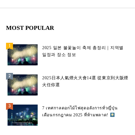
MOST POPULAR
2025 일본 불꽃놀이 축제 총정리｜지역별
일정과 장소 정보
2025日本人氣煙火大會14選 從東京到大阪煙
火任你選
7 เทศกาลดอกไม้ไฟสุดอลังการทั่วญี่ปุ่น
เดือนกรกฎาคม 2025 ที่ห้ามพลาด!