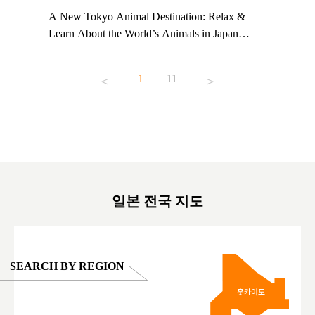
t TeamLab
A New Tokyo Animal Destination: Relax &
Shohei Oh
ng their
Learn About the World’s Animals in Japan
Other Jap
t to
#pr #japankuru #anitouch #anitouchtokyodome
From Kow
o see it for
#capybara #capybaracafe #animalcafe #tokyotrip
#pr #japa
1
|
11
#japantrip #카피바라 #애니터치 #아이와가볼
#kowa #sy
ink in bio)
만한곳 #도쿄여행 #가족여행 #東京旅遊 #東
#preworko
ex #kyoto
京親子景點 #日本動物互動體驗 #水豚泡澡 #
#japan
東京巨蛋城 #เที่ยวญี่ปุ่น2025 #ที่เที่ยว
#오타니쇼
on view of
ครอบครัว #สวนสัตว์ในร่ม #TokyoDomeCity
本旅遊 #運
oto ®
#anitouchtokyodome
ญี่ปุ่น #เ
#ผลิตภัณฑ์
일본 전국 지도
SEARCH BY REGION