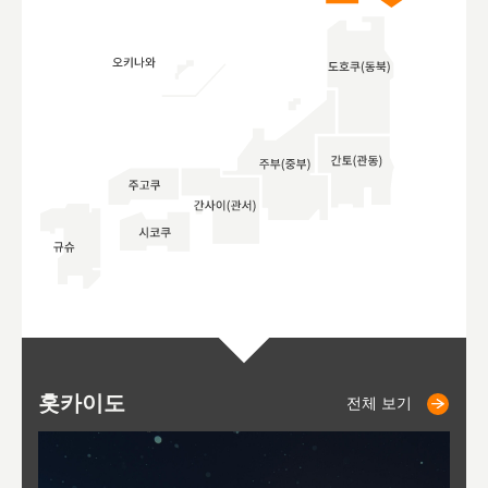
홋카이도
니세코
니키쵸
삿포로
오타루
도호
아
야
후
전체 보기
전체 보기
전체 보기
전체 보기
전체 보기