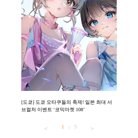
 to
[도쿄] 도쿄 오타쿠들의 축제! 일본 최대 서
[도쿄] 
 맛집 무료
브컬처 이벤트 ‘코믹마켓 108’
에서 즐기
1
5
|