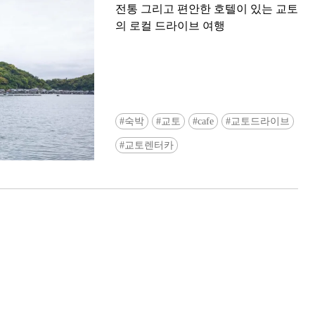
전통 그리고 편안한 호텔이 있는 교토
의 로컬 드라이브 여행
숙박
교토
cafe
교토드라이브
Ready to see TeamLab in Kyoto!? At
교토렌터카
Biovortex Kyoto, the collective is taki
acclaimed immersive art and bringing i
Japan's ancient capital. We can't wait to
ourselves this autumn!
>> Find out more at Japankuru.com! (l
#japankuru #teamlab #teamlabbiovort
#kyototrip #japantravel #artnews
Photos courtesy of teamLab, Exhibitio
teamLab Biovortex Kyoto, 2025, Kyo
teamLab, courtesy Pace Gallery