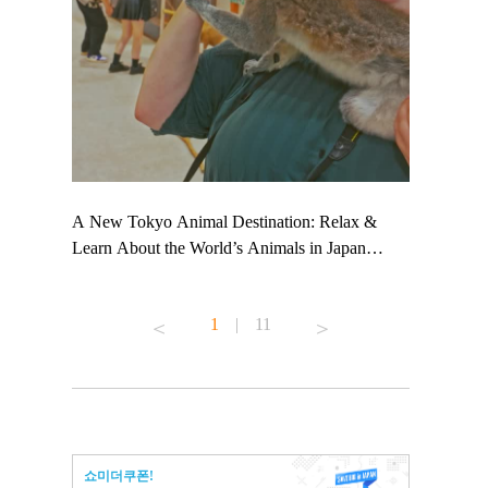
 TeamLab
A New Tokyo Animal Destination: Relax &
Shohei Oht
ng their
Learn About the World’s Animals in Japan
Other Japa
t to
#pr #japankuru #anitouch #anitouchtokyodome
From Kow
 see it for
#capybara #capybaracafe #animalcafe #tokyotrip
#pr #japan
1
|
11
#japantrip #카피바라 #애니터치 #아이와가볼
#kowa #sy
ink in bio)
만한곳 #도쿄여행 #가족여행 #東京旅遊 #東
#preworkou
ex #kyoto
京親子景點 #日本動物互動體驗 #水豚泡澡 #
#japan
東京巨蛋城 #เที่ยวญี่ปุ่น2025 #ที่เที่ยว
#오타니쇼
n view of
ครอบครัว #สวนสัตว์ในร่ม #TokyoDomeCity
本旅遊 #運
to ®
#anitouchtokyodome
ญี่ปุ่น #เ
쇼미더쿠폰!
#ผลิตภัณฑ์