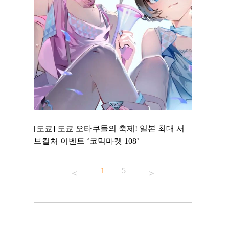
 to
[도쿄] 도쿄 오타쿠들의 축제! 일본 최대 서
[도쿄] 도
 맛집 무료
브컬처 이벤트 ‘코믹마켓 108’
에서 즐기
1
|
5