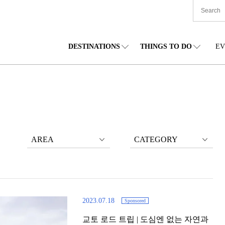
DESTINATIONS
THINGS TO DO
EV
본 전국
음식
도호쿠(동북)
숙박
주부(중부)
엔
카이도
쇼핑
간토(관동)
문화
간사이(관서)
관
AREA
CATEGORY
2023.07.18
Sponsored
교토 로드 트립 | 도심엔 없는 자연과