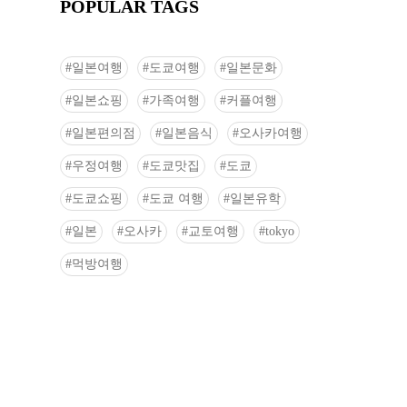
POPULAR TAGS
일본여행
도쿄여행
일본문화
일본쇼핑
가족여행
커플여행
일본편의점
일본음식
오사카여행
우정여행
도쿄맛집
도쿄
도쿄쇼핑
도쿄 여행
일본유학
일본
오사카
교토여행
tokyo
먹방여행