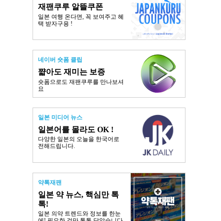
재팬쿠루 알뜰쿠폰
일본 여행 온다면, 꼭 보여주고 혜
택 받자구용 !
네이버 숏폼 클립
쨟아도 재미는 보증
숏폼으로도 재팬쿠루를 만나보셔
요
일본 미디어 뉴스
일본어를 몰라도 OK !
다양한 일본의 오늘을 한국어로
전해드립니다.
약톡재팬
일본 약 뉴스, 핵심만 톡
톡!
일본 의약 트렌드와 정보를 한눈
에! 필요한 것만 톡톡 담았습니다.