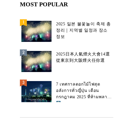
MOST POPULAR
2025 일본 불꽃놀이 축제 총
정리｜지역별 일정과 장소
정보
2025日本人氣煙火大會14選
從東京到大阪煙火任你選
7 เทศกาลดอกไม้ไฟสุด
อลังการทั่วญี่ปุ่น เดือน
กรกฎาคม 2025 ที่ห้ามพลาด!