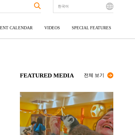
한국어
English
Bahasa Indonesia
ENT CALENDAR
VIDEOS
SPECIAL FEATURES
Français
한국어
터테인먼트
주고쿠
규슈
中文简体
광
시코쿠
오키나와
中文繁體
ไทย
FEATURED MEDIA
Tiếng Việt
전체 보기
日本語