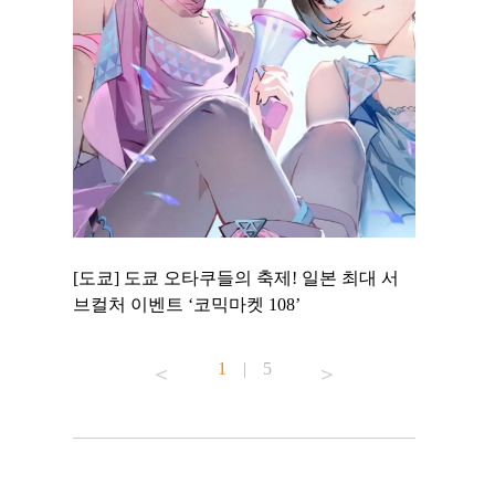
 to
[도쿄] 도쿄 오타쿠들의 축제! 일본 최대 서
[도쿄] 도
 맛집 무료
브컬처 이벤트 ‘코믹마켓 108’
에서 즐기
1
|
5