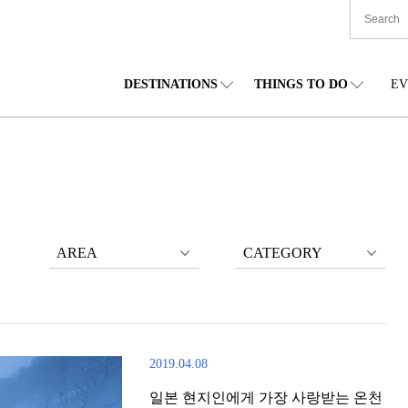
DESTINATIONS
THINGS TO DO
EV
본 전국
음식
도호쿠(동북)
숙박
주부(중부)
엔
카이도
쇼핑
간토(관동)
문화
간사이(관서)
관
AREA
CATEGORY
2019.04.08
일본 현지인에게 가장 사랑받는 온천