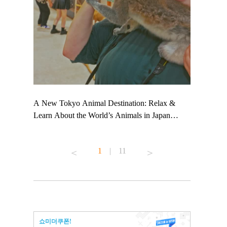
 TeamLab
A New Tokyo Animal Destination: Relax &
Shohei Oht
ng their
Learn About the World’s Animals in Japan
Other Japa
t to
#pr #japankuru #anitouch #anitouchtokyodome
From Kow
 see it for
#capybara #capybaracafe #animalcafe #tokyotrip
#pr #japan
1
|
11
#japantrip #카피바라 #애니터치 #아이와가볼
#kowa #sy
ink in bio)
만한곳 #도쿄여행 #가족여행 #東京旅遊 #東
#preworkou
ex #kyoto
京親子景點 #日本動物互動體驗 #水豚泡澡 #
#japan
東京巨蛋城 #เที่ยวญี่ปุ่น2025 #ที่เที่ยว
#오타니쇼
n view of
ครอบครัว #สวนสัตว์ในร่ม #TokyoDomeCity
本旅遊 #運
to ®
#anitouchtokyodome
ญี่ปุ่น #เ
쇼미더쿠폰!
#ผลิตภัณฑ์