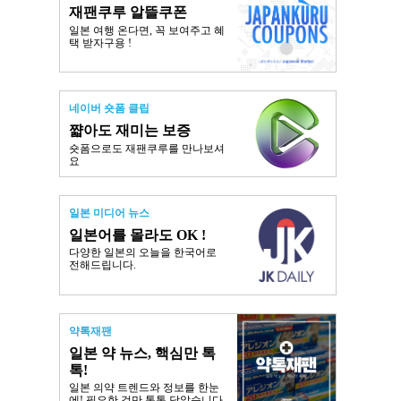
재팬쿠루 알뜰쿠폰
일본 여행 온다면, 꼭 보여주고 혜
택 받자구용 !
네이버 숏폼 클립
쨟아도 재미는 보증
숏폼으로도 재팬쿠루를 만나보셔
요
일본 미디어 뉴스
일본어를 몰라도 OK !
다양한 일본의 오늘을 한국어로
전해드립니다.
약톡재팬
일본 약 뉴스, 핵심만 톡
톡!
일본 의약 트렌드와 정보를 한눈
에! 필요한 것만 톡톡 담았습니다.