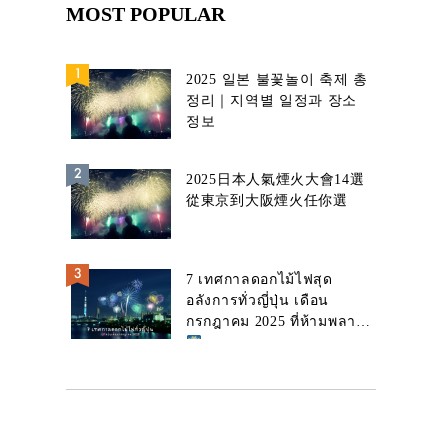
MOST POPULAR
2025 일본 불꽃놀이 축제 총
정리｜지역별 일정과 장소
정보
2025日本人氣煙火大會14選
從東京到大阪煙火任你選
7 เทศกาลดอกไม้ไฟสุด
อลังการทั่วญี่ปุ่น เดือน
กรกฎาคม 2025 ที่ห้ามพลาด!