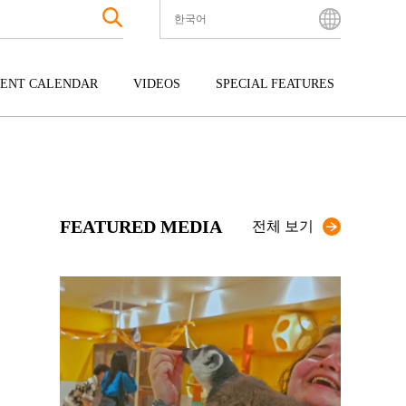
한국어
English
Bahasa Indonesia
ENT CALENDAR
VIDEOS
SPECIAL FEATURES
Français
한국어
터테인먼트
주고쿠
규슈
中文简体
광
시코쿠
오키나와
中文繁體
ไทย
FEATURED MEDIA
Tiếng Việt
전체 보기
日本語