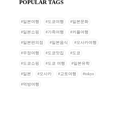
POPULAR TAGS
일본여행
도쿄여행
일본문화
일본쇼핑
가족여행
커플여행
일본편의점
일본음식
오사카여행
우정여행
도쿄맛집
도쿄
도쿄쇼핑
도쿄 여행
일본유학
일본
오사카
교토여행
tokyo
먹방여행