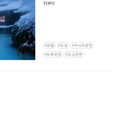
TOP5!
관광
도쿄
구사츠온천
Ready to see TeamLab in Kyoto!? At
뉴토온천
도고온천
Biovortex Kyoto, the collective is taki
acclaimed immersive art and bringing i
Japan's ancient capital. We can't wait to
ourselves this autumn!
>> Find out more at Japankuru.com! (l
#japankuru #teamlab #teamlabbiovort
#kyototrip #japantravel #artnews
Photos courtesy of teamLab, Exhibitio
teamLab Biovortex Kyoto, 2025, Kyo
teamLab, courtesy Pace Gallery