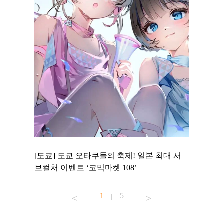
 to
[도쿄] 도쿄 오타쿠들의 축제! 일본 최대 서
[도쿄] 
 맛집 무료
브컬처 이벤트 ‘코믹마켓 108’
에서 즐기
1
5
|