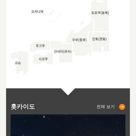
홋카이도
니세코
니키쵸
삿포로
오타루
도호
아
야
후
전체 보기
전체 보기
전체 보기
전체 보기
전체 보기