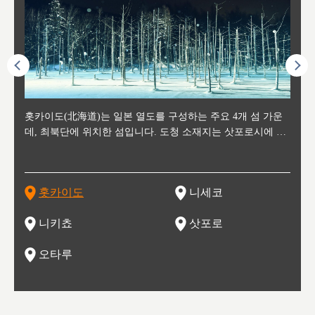
후에 위
홋카이도(北海道)는 일본 열도를 구성하는 주요 4개 섬 가운
신치토세 공항에서 약 2시간 거리의 니세코는, 세계 각지로부
홋카이도의 오타루에서 약 30여분 이동하면 도착하는 이곳은,
홋카이도의 도청 소재지로, 정치와 경제의 중심 도시로, 매년
홋카이도를 대표하는 관광 명소로 예로부터 무역항과 철도를
도호쿠
도호쿠
일본
일본
수수를
데, 최북단에 위치한 섬입니다. 도청 소재지는 삿포로시에 위
터 스키를 즐기기 위해 찾아드는 외국인 관광객들로 붐비는
과수 재배가 활발히 이뤄지는 작은 마을로, 포도와 사과, 체리
2월 오오도리 공원과 스스키노를 중심으로 시내 전역에서 열
통해 번영한 항구도시입니다. 운하를 따라 무역 상품을 보관
현, 
가타현, 후
한 자
리, 
 남쪽
치해 있습니다. 삿포로 맥주로 익히 알려진 삿포로시와 유명
도시로, 일본의 스노우 파우더를 제대로 즐길 수 있는 대형 스
가 생산됩니다. 특히 포도와 와인의 마을로 요이치시와 함께
리는 삿포로 눈 축제는 세계적인 이벤트로 알려져 있습니다.
하던 창고들이 당시의 모집을 간직하며 늘어서 있고, 창고 안
6현을
마츠리 (
부한 자연의 
시대
오키나
스키 리조트와 골프로 유명한 니세코정, 일본 3대 야경의 하
노우 리조트 지역입니다.
니키를 둘러보는 와인 투어리즘도 활성화되어 있는 곳입니다.
맥주와 라멘,양고기와 각종 신선한 해산물과 농산물로 미각과
은 박물관과, 라이브하우스, 수제 맥주 레스토랑과 카페등의
동북 
술)
세워
카마쓰, 오제 국립공원과 쓰루가성 공원, 
는 지
나로 꼽히는 하코다테시, 오타루 운하와 이국적인 풍경이 그
와인을 통해 신선한 지역의 먹거리와 오염되지않은 자연의 매
시각을 만족시켜주는 도시입니다.
레스토랑으로 쓰이고 있습니다.
한민국
신사와
벽한 파
홋카이도
니세코
도
이 가득
림 같은 오타루시가 관광지로 유명합니다.
력을 즐길 수 있는 여행을 즐길 수 있는 곳입니다.
한 
기있는 관광명소로
한 사
관광
네자와
니키쵸
삿포로
오타루