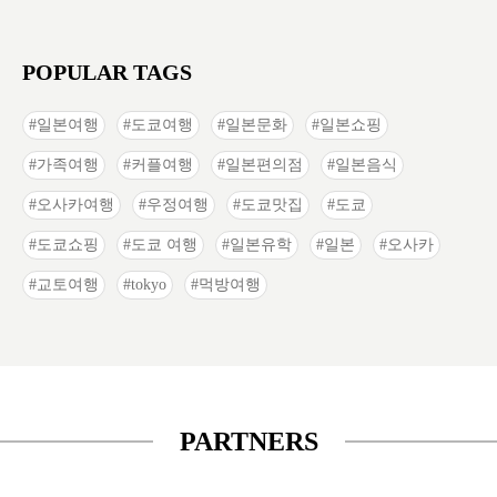
POPULAR TAGS
일본여행
도쿄여행
일본문화
일본쇼핑
가족여행
커플여행
일본편의점
일본음식
오사카여행
우정여행
도쿄맛집
도쿄
도쿄쇼핑
도쿄 여행
일본유학
일본
오사카
교토여행
tokyo
먹방여행
PARTNERS