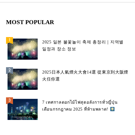
MOST POPULAR
2025 일본 불꽃놀이 축제 총정리｜지역별
일정과 장소 정보
2025日本人氣煙火大會14選 從東京到大阪煙
火任你選
7 เทศกาลดอกไม้ไฟสุดอลังการทั่วญี่ปุ่น
เดือนกรกฎาคม 2025 ที่ห้ามพลาด!