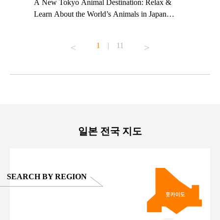
t TeamLab
A New Tokyo Animal Destination: Relax &
Shohei Oh
ng their
Learn About the World’s Animals in Japan
Other Jap
t to
#pr #japankuru #anitouch #anitouchtokyodome
From Kow
o see it for
#capybara #capybaracafe #animalcafe #tokyotrip
#pr #japa
1
|
11
#japantrip #카피바라 #애니터치 #아이와가볼
#kowa #sy
ink in bio)
만한곳 #도쿄여행 #가족여행 #東京旅遊 #東
#preworko
ex #kyoto
京親子景點 #日本動物互動體驗 #水豚泡澡 #
#japan
東京巨蛋城 #เที่ยวญี่ปุ่น2025 #ที่เที่ยว
#오타니쇼
on view of
ครอบครัว #สวนสัตว์ในร่ม #TokyoDomeCity
本旅遊 #運
oto ®
#anitouchtokyodome
ญี่ปุ่น #เ
#ผลิตภัณฑ์
일본 전국 지도
SEARCH BY REGION