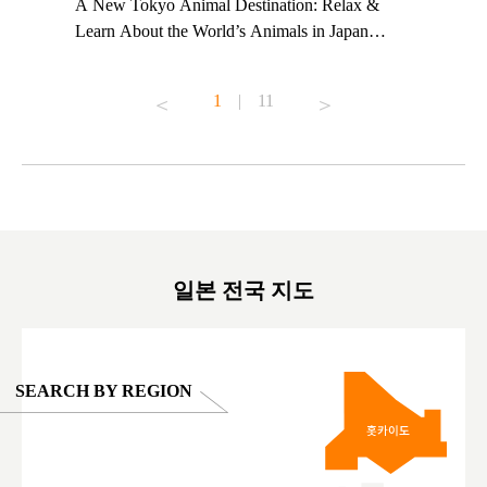
t TeamLab
A New Tokyo Animal Destination: Relax &
Shohei Oh
ng their
Learn About the World’s Animals in Japan
Other Jap
t to
#pr #japankuru #anitouch #anitouchtokyodome
From Kow
o see it for
#capybara #capybaracafe #animalcafe #tokyotrip
#pr #japa
1
|
11
#japantrip #카피바라 #애니터치 #아이와가볼
#kowa #sy
ink in bio)
만한곳 #도쿄여행 #가족여행 #東京旅遊 #東
#preworko
ex #kyoto
京親子景點 #日本動物互動體驗 #水豚泡澡 #
#japan
東京巨蛋城 #เที่ยวญี่ปุ่น2025 #ที่เที่ยว
#오타니쇼
on view of
ครอบครัว #สวนสัตว์ในร่ม #TokyoDomeCity
本旅遊 #運
oto ®
#anitouchtokyodome
ญี่ปุ่น #เ
#ผลิตภัณฑ์
일본 전국 지도
SEARCH BY REGION