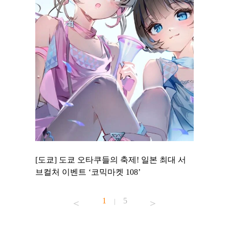
 to
[도쿄] 도쿄 오타쿠들의 축제! 일본 최대 서
[도쿄] 
 맛집 무료
브컬처 이벤트 ‘코믹마켓 108’
에서 즐기
1
5
|