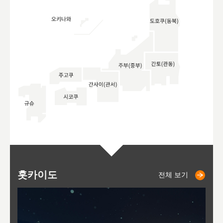
홋카이도
니세코
니키쵸
삿포로
오타루
도호
아
야
후
전체 보기
전체 보기
전체 보기
전체 보기
전체 보기