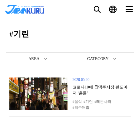
#기린
AREA
CATEGORY
2020.05.20
코로나19에 日맥주시장 판도마
저 ‘흔들’
음식
기린
레몬사와
맥주매출