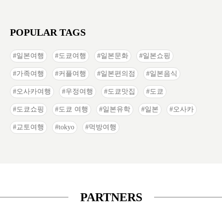
POPULAR TAGS
일본여행
도쿄여행
일본문화
일본쇼핑
가족여행
커플여행
일본편의점
일본음식
오사카여행
우정여행
도쿄맛집
도쿄
도쿄쇼핑
도쿄 여행
일본유학
일본
오사카
교토여행
tokyo
먹방여행
PARTNERS