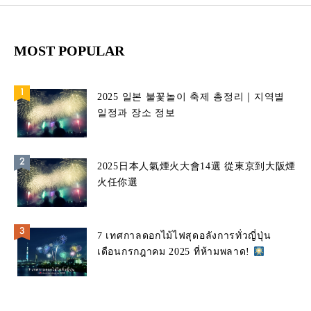
MOST POPULAR
2025 일본 불꽃놀이 축제 총정리｜지역별
일정과 장소 정보
2025日本人氣煙火大會14選 從東京到大阪煙
火任你選
7 เทศกาลดอกไม้ไฟสุดอลังการทั่วญี่ปุ่น
เดือนกรกฎาคม 2025 ที่ห้ามพลาด!