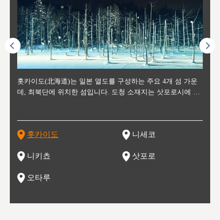
후에 위
홋카이도(北海道)는 일본 열도를 구성하는 주요 4개 섬 가운
신치토세 공항에서 약 2시간 거리의 니세코는, 세계 각지로부
홋카이도의 오타루에서 약 30여분 이동하면 도착하는 이곳은,
홋카이도의 도청 소재지로, 정치와 경제의 중심 도시로, 매년
홋카이도를 대표하는 관광 명소로 예로부터 무역항과 철도를
도호쿠
도호쿠
일본
일본
수수를
데, 최북단에 위치한 섬입니다. 도청 소재지는 삿포로시에 위
터 스키를 즐기기 위해 찾아드는 외국인 관광객들로 붐비는
과수 재배가 활발히 이뤄지는 작은 마을로, 포도와 사과, 체리
2월 오오도리 공원과 스스키노를 중심으로 시내 전역에서 열
통해 번영한 항구도시입니다. 운하를 따라 무역 상품을 보관
현, 
가타현, 후
한 자
리, 
 남쪽
치해 있습니다. 삿포로 맥주로 익히 알려진 삿포로시와 유명
도시로, 일본의 스노우 파우더를 제대로 즐길 수 있는 대형 스
가 생산됩니다. 특히 포도와 와인의 마을로 요이치시와 함께
리는 삿포로 눈 축제는 세계적인 이벤트로 알려져 있습니다.
하던 창고들이 당시의 모집을 간직하며 늘어서 있고, 창고 안
6현을
마츠리 (
부한 자연의 
시대
오키나
스키 리조트와 골프로 유명한 니세코정, 일본 3대 야경의 하
노우 리조트 지역입니다.
니키를 둘러보는 와인 투어리즘도 활성화되어 있는 곳입니다.
맥주와 라멘,양고기와 각종 신선한 해산물과 농산물로 미각과
은 박물관과, 라이브하우스, 수제 맥주 레스토랑과 카페등의
동북 
술)
세워
카마쓰, 오제 국립공원과 쓰루가성 공원, 
는 지
나로 꼽히는 하코다테시, 오타루 운하와 이국적인 풍경이 그
와인을 통해 신선한 지역의 먹거리와 오염되지않은 자연의 매
시각을 만족시켜주는 도시입니다.
레스토랑으로 쓰이고 있습니다.
한민국
신사와
벽한 파
홋카이도
니세코
도
이 가득
림 같은 오타루시가 관광지로 유명합니다.
력을 즐길 수 있는 여행을 즐길 수 있는 곳입니다.
한 
기있는 관광명소로
한 사
관광
네자와
니키쵸
삿포로
오타루