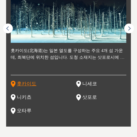
후에 위
홋카이도(北海道)는 일본 열도를 구성하는 주요 4개 섬 가운
신치토세 공항에서 약 2시간 거리의 니세코는, 세계 각지로부
홋카이도의 오타루에서 약 30여분 이동하면 도착하는 이곳은,
홋카이도의 도청 소재지로, 정치와 경제의 중심 도시로, 매년
홋카이도를 대표하는 관광 명소로 예로부터 무역항과 철도를
도호쿠
도호쿠
일본
일본
수수를
데, 최북단에 위치한 섬입니다. 도청 소재지는 삿포로시에 위
터 스키를 즐기기 위해 찾아드는 외국인 관광객들로 붐비는
과수 재배가 활발히 이뤄지는 작은 마을로, 포도와 사과, 체리
2월 오오도리 공원과 스스키노를 중심으로 시내 전역에서 열
통해 번영한 항구도시입니다. 운하를 따라 무역 상품을 보관
현, 
가타현, 후
한 자
리, 
 남쪽
치해 있습니다. 삿포로 맥주로 익히 알려진 삿포로시와 유명
도시로, 일본의 스노우 파우더를 제대로 즐길 수 있는 대형 스
가 생산됩니다. 특히 포도와 와인의 마을로 요이치시와 함께
리는 삿포로 눈 축제는 세계적인 이벤트로 알려져 있습니다.
하던 창고들이 당시의 모집을 간직하며 늘어서 있고, 창고 안
6현을
마츠리 (
부한 자연의 
시대
오키나
스키 리조트와 골프로 유명한 니세코정, 일본 3대 야경의 하
노우 리조트 지역입니다.
니키를 둘러보는 와인 투어리즘도 활성화되어 있는 곳입니다.
맥주와 라멘,양고기와 각종 신선한 해산물과 농산물로 미각과
은 박물관과, 라이브하우스, 수제 맥주 레스토랑과 카페등의
동북 
술)
세워
카마쓰, 오제 국립공원과 쓰루가성 공원, 
는 지
나로 꼽히는 하코다테시, 오타루 운하와 이국적인 풍경이 그
와인을 통해 신선한 지역의 먹거리와 오염되지않은 자연의 매
시각을 만족시켜주는 도시입니다.
레스토랑으로 쓰이고 있습니다.
한민국
신사와
벽한 파
홋카이도
니세코
도
이 가득
림 같은 오타루시가 관광지로 유명합니다.
력을 즐길 수 있는 여행을 즐길 수 있는 곳입니다.
한 
기있는 관광명소로
한 사
관광
네자와
니키쵸
삿포로
오타루