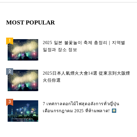
MOST POPULAR
2025 일본 불꽃놀이 축제 총정리｜지역별
일정과 장소 정보
2025日本人氣煙火大會14選 從東京到大阪煙
火任你選
7 เทศกาลดอกไม้ไฟสุดอลังการทั่วญี่ปุ่น
เดือนกรกฎาคม 2025 ที่ห้ามพลาด!