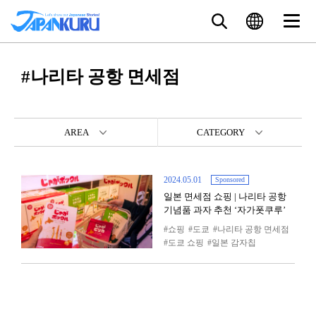
#나리타 공항 면세점
AREA
CATEGORY
2024.05.01
Sponsored
일본 면세점 쇼핑 | 나리타 공항
기념품 과자 추천 ‘자가폿쿠루’
쇼핑
도쿄
나리타 공항 면세점
도쿄 쇼핑
일본 감자칩