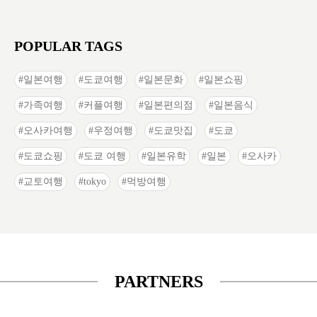
POPULAR TAGS
일본여행
도쿄여행
일본문화
일본쇼핑
가족여행
커플여행
일본편의점
일본음식
오사카여행
우정여행
도쿄맛집
도쿄
도쿄쇼핑
도쿄 여행
일본유학
일본
오사카
교토여행
tokyo
먹방여행
PARTNERS