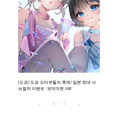
 to
[도쿄] 도쿄 오타쿠들의 축제! 일본 최대 서
[도쿄] 
 맛집 무료
브컬처 이벤트 ‘코믹마켓 108’
에서 즐기
1
5
|