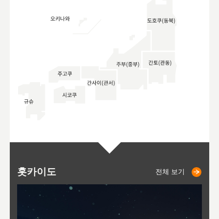
홋카이도
니세코
니키쵸
삿포로
오타루
도호
아
야
후
전체 보기
전체 보기
전체 보기
전체 보기
전체 보기