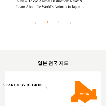
t TeamLab
A New Tokyo Animal Destination: Relax &
Shohei Oh
ng their
Learn About the World’s Animals in Japan
Other Jap
t to
#pr #japankuru #anitouch #anitouchtokyodome
From Kow
o see it for
#capybara #capybaracafe #animalcafe #tokyotrip
#pr #japa
1
|
11
#japantrip #카피바라 #애니터치 #아이와가볼
#kowa #sy
ink in bio)
만한곳 #도쿄여행 #가족여행 #東京旅遊 #東
#preworko
ex #kyoto
京親子景點 #日本動物互動體驗 #水豚泡澡 #
#japan
東京巨蛋城 #เที่ยวญี่ปุ่น2025 #ที่เที่ยว
#오타니쇼
on view of
ครอบครัว #สวนสัตว์ในร่ม #TokyoDomeCity
本旅遊 #運
oto ®
#anitouchtokyodome
ญี่ปุ่น #เ
#ผลิตภัณฑ์
일본 전국 지도
SEARCH BY REGION