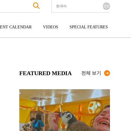
한국어
English
Bahasa Indonesia
ENT CALENDAR
VIDEOS
SPECIAL FEATURES
Français
한국어
터테인먼트
주고쿠
규슈
中文简体
광
시코쿠
오키나와
中文繁體
ไทย
FEATURED MEDIA
Tiếng Việt
전체 보기
日本語