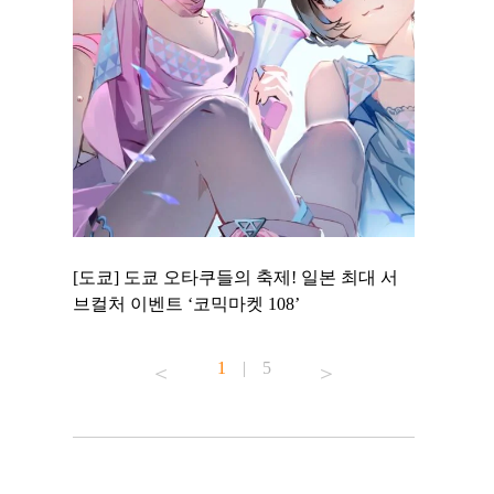
 to
[도쿄] 도쿄 오타쿠들의 축제! 일본 최대 서
[도쿄] 도
 맛집 무료
브컬처 이벤트 ‘코믹마켓 108’
에서 즐기
1
|
5