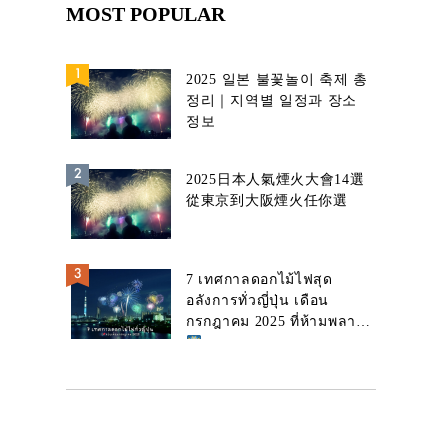
MOST POPULAR
2025 일본 불꽃놀이 축제 총
정리｜지역별 일정과 장소
정보
2025日本人氣煙火大會14選
從東京到大阪煙火任你選
7 เทศกาลดอกไม้ไฟสุด
อลังการทั่วญี่ปุ่น เดือน
กรกฎาคม 2025 ที่ห้ามพลาด!