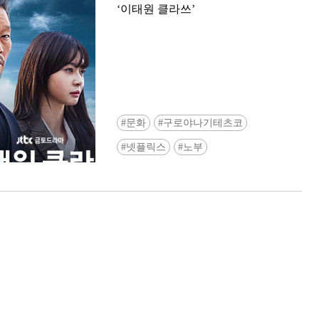
‘이태원 클라쓰’
문화
구로야나기테츠코
Ready to see TeamLab in Kyoto!? At
넷플릭스
노부
Biovortex Kyoto, the collective is taki
acclaimed immersive art and bringing i
Japan's ancient capital. We can't wait to
ourselves this autumn!
>> Find out more at Japankuru.com! (l
#japankuru #teamlab #teamlabbiovort
#kyototrip #japantravel #artnews
Photos courtesy of teamLab, Exhibitio
teamLab Biovortex Kyoto, 2025, Kyo
teamLab, courtesy Pace Gallery