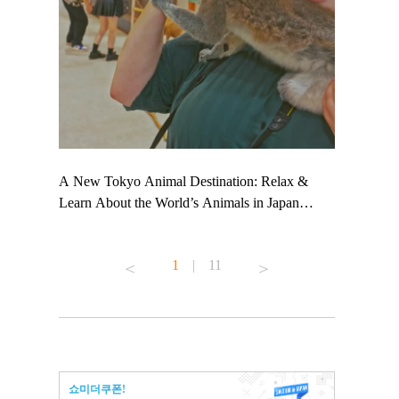
 TeamLab
A New Tokyo Animal Destination: Relax &
Shohei Oht
ng their
Learn About the World’s Animals in Japan
Other Japa
t to
#pr #japankuru #anitouch #anitouchtokyodome
From Kow
 see it for
#capybara #capybaracafe #animalcafe #tokyotrip
#pr #japan
1
|
11
#japantrip #카피바라 #애니터치 #아이와가볼
#kowa #sy
ink in bio)
만한곳 #도쿄여행 #가족여행 #東京旅遊 #東
#preworkou
ex #kyoto
京親子景點 #日本動物互動體驗 #水豚泡澡 #
#japan
東京巨蛋城 #เที่ยวญี่ปุ่น2025 #ที่เที่ยว
#오타니쇼
n view of
ครอบครัว #สวนสัตว์ในร่ม #TokyoDomeCity
本旅遊 #運
to ®
#anitouchtokyodome
ญี่ปุ่น #เ
쇼미더쿠폰!
#ผลิตภัณฑ์