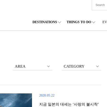
DESTINATIONS
THINGS TO DO
EV
본 전국
음식
도호쿠(동북)
숙박
주부(중부)
엔
카이도
쇼핑
간토(관동)
문화
간사이(관서)
관
AREA
CATEGORY
2020.05.22
지금 일본의 대세는 ‘사랑의 불시착’