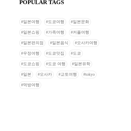
POPULAR TAGS
일본여행
도쿄여행
일본문화
일본쇼핑
가족여행
커플여행
일본편의점
일본음식
오사카여행
우정여행
도쿄맛집
도쿄
도쿄쇼핑
도쿄 여행
일본유학
일본
오사카
교토여행
tokyo
먹방여행