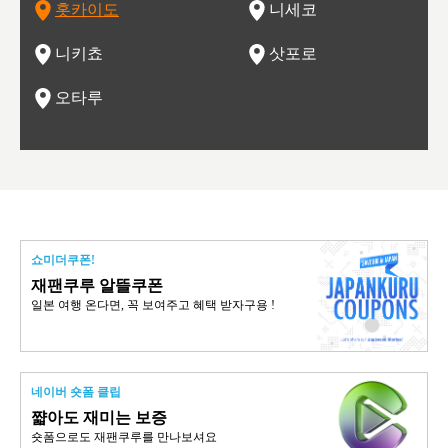
홋카이도
니세코
도
이 가득
림 같은 오타루시가 관광지로 유명합니다.
력을 즐길 수 있는 여행을 즐길 수 있는 곳입니다.
한 
기있는 관광명소로
한 사
관광
네자와
니키쵸
삿포로
오타루
쇼미더쿠폰!
재팬쿠루 알뜰쿠폰
일본 여행 온다면, 꼭 보여주고 혜택 받자구용 !
네이버 숏폼 클립
쨟아도 재미는 보증
숏폼으로도 재팬쿠루를 만나보셔요