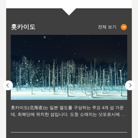
홋카이도
니세코
니키쵸
삿포로
오타루
도호
아
야
후
전체 보기
전체 보기
전체 보기
전체 보기
전체 보기
후에 위
홋카이도(北海道)는 일본 열도를 구성하는 주요 4개 섬 가운
신치토세 공항에서 약 2시간 거리의 니세코는, 세계 각지로부
홋카이도의 오타루에서 약 30여분 이동하면 도착하는 이곳은,
홋카이도의 도청 소재지로, 정치와 경제의 중심 도시로, 매년
홋카이도를 대표하는 관광 명소로 예로부터 무역항과 철도를
도호쿠
도호쿠
일본
일본
수수를
데, 최북단에 위치한 섬입니다. 도청 소재지는 삿포로시에 위
터 스키를 즐기기 위해 찾아드는 외국인 관광객들로 붐비는
과수 재배가 활발히 이뤄지는 작은 마을로, 포도와 사과, 체리
2월 오오도리 공원과 스스키노를 중심으로 시내 전역에서 열
통해 번영한 항구도시입니다. 운하를 따라 무역 상품을 보관
현, 
가타현, 후
한 자
리, 
 남쪽
치해 있습니다. 삿포로 맥주로 익히 알려진 삿포로시와 유명
도시로, 일본의 스노우 파우더를 제대로 즐길 수 있는 대형 스
가 생산됩니다. 특히 포도와 와인의 마을로 요이치시와 함께
리는 삿포로 눈 축제는 세계적인 이벤트로 알려져 있습니다.
하던 창고들이 당시의 모집을 간직하며 늘어서 있고, 창고 안
6현을
마츠리 (
부한 자연의 
시대
오키나
스키 리조트와 골프로 유명한 니세코정, 일본 3대 야경의 하
노우 리조트 지역입니다.
니키를 둘러보는 와인 투어리즘도 활성화되어 있는 곳입니다.
맥주와 라멘,양고기와 각종 신선한 해산물과 농산물로 미각과
은 박물관과, 라이브하우스, 수제 맥주 레스토랑과 카페등의
동북 
술)
세워
카마쓰, 오제 국립공원과 쓰루가성 공원, 
는 지
나로 꼽히는 하코다테시, 오타루 운하와 이국적인 풍경이 그
와인을 통해 신선한 지역의 먹거리와 오염되지않은 자연의 매
시각을 만족시켜주는 도시입니다.
레스토랑으로 쓰이고 있습니다.
한민국
신사와
벽한 파