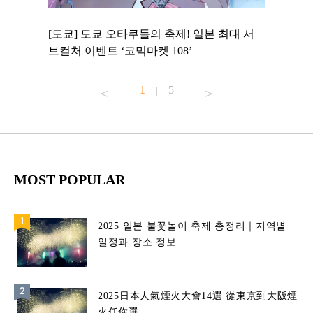
 to
[도쿄] 도쿄 오타쿠들의 축제! 일본 최대 서
[도쿄] 
 맛집 무료
브컬처 이벤트 ‘코믹마켓 108’
에서 즐기
1
5
|
MOST POPULAR
2025 일본 불꽃놀이 축제 총정리｜지역별
일정과 장소 정보
2025日本人氣煙火大會14選 從東京到大阪煙
火任你選