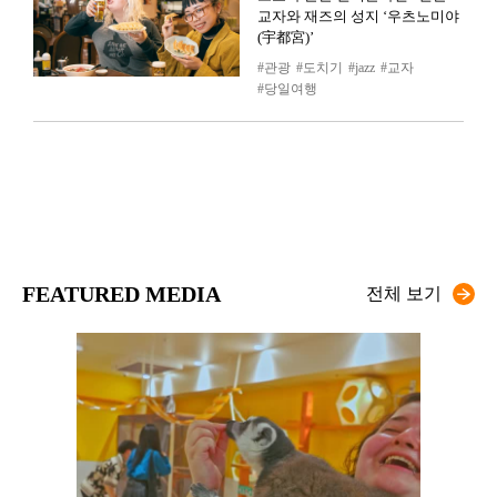
교자와 재즈의 성지 ‘우츠노미야
(宇都宮)’
관광
도치기
jazz
교자
당일여행
FEATURED MEDIA
전체 보기