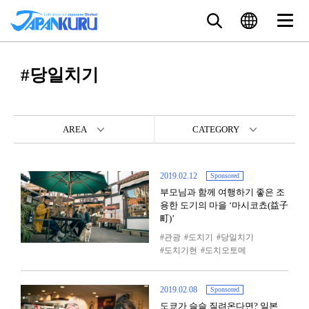
#당일치기
AREA
CATEGORY
2019.02.12
Sponsored
부모님과 함께 여행하기 좋은 조
용한 도기의 마을 ‘마시코쵸(益子
町)’
관광
도치기
당일치기
도치기현
도치오토메
2019.02.08
Sponsored
도쿄가 슬슬 질려온다면? 일본