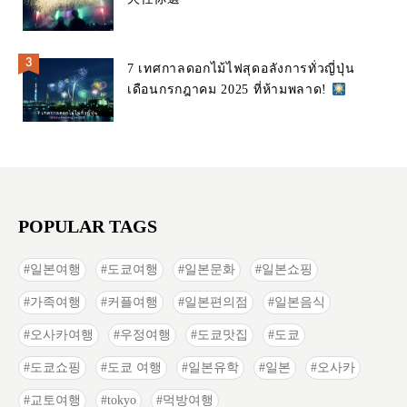
7 เทศกาลดอกไม้ไฟสุดอลังการทั่วญี่ปุ่น
เดือนกรกฎาคม 2025 ที่ห้ามพลาด!
POPULAR TAGS
일본여행
도쿄여행
일본문화
일본쇼핑
가족여행
커플여행
일본편의점
일본음식
오사카여행
우정여행
도쿄맛집
도쿄
도쿄쇼핑
도쿄 여행
일본유학
일본
오사카
교토여행
tokyo
먹방여행