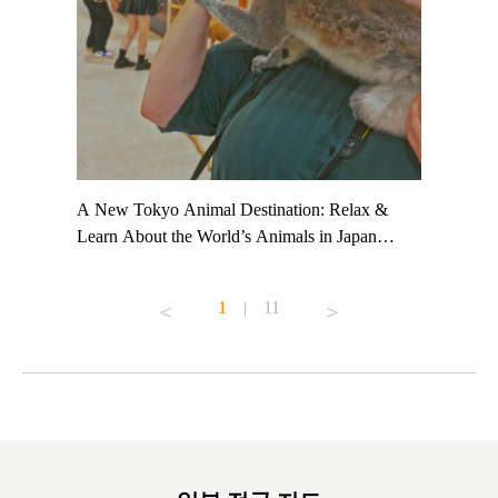
t TeamLab
A New Tokyo Animal Destination: Relax &
Shohei Oh
ng their
Learn About the World’s Animals in Japan
Other Jap
t to
#pr #japankuru #anitouch #anitouchtokyodome
From Kow
o see it for
#capybara #capybaracafe #animalcafe #tokyotrip
#pr #japa
1
|
11
#japantrip #카피바라 #애니터치 #아이와가볼
#kowa #sy
ink in bio)
만한곳 #도쿄여행 #가족여행 #東京旅遊 #東
#preworko
ex #kyoto
京親子景點 #日本動物互動體驗 #水豚泡澡 #
#japan
東京巨蛋城 #เที่ยวญี่ปุ่น2025 #ที่เที่ยว
#오타니쇼
on view of
ครอบครัว #สวนสัตว์ในร่ม #TokyoDomeCity
本旅遊 #運
oto ®
#anitouchtokyodome
ญี่ปุ่น #เ
#ผลิตภัณฑ์