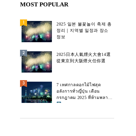
MOST POPULAR
2025 일본 불꽃놀이 축제 총
정리｜지역별 일정과 장소
정보
2025日本人氣煙火大會14選
從東京到大阪煙火任你選
7 เทศกาลดอกไม้ไฟสุด
อลังการทั่วญี่ปุ่น เดือน
กรกฎาคม 2025 ที่ห้ามพลาด!