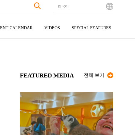
한국어
English
Bahasa Indonesia
ENT CALENDAR
VIDEOS
SPECIAL FEATURES
Français
한국어
터테인먼트
주고쿠
규슈
中文简体
광
시코쿠
오키나와
中文繁體
ไทย
FEATURED MEDIA
Tiếng Việt
전체 보기
日本語