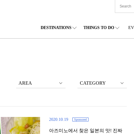
DESTINATIONS
THINGS TO DO
EV
본 전국
음식
도호쿠(동북)
숙박
주부(중부)
엔
카이도
쇼핑
간토(관동)
문화
간사이(관서)
관
AREA
CATEGORY
2020.10.19
Sponsored
아즈미노에서 찾은 일본의 맛! 진짜