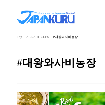
일
Top
/
ALL ARTICLES
/
#대왕와사비농장
홋
#대왕와사비농장