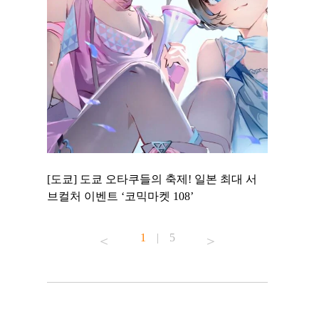
 to
[도쿄] 도쿄 오타쿠들의 축제! 일본 최대 서
[도쿄] 도
 맛집 무료
브컬처 이벤트 ‘코믹마켓 108’
에서 즐기
1
|
5