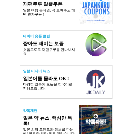
재팬쿠루 알뜰쿠폰
일본 여행 온다면, 꼭 보여주고 혜
택 받자구용 !
네이버 숏폼 클립
쨟아도 재미는 보증
숏폼으로도 재팬쿠루를 만나보셔
요
일본 미디어 뉴스
일본어를 몰라도 OK !
다양한 일본의 오늘을 한국어로
전해드립니다.
약톡재팬
일본 약 뉴스, 핵심만 톡
톡!
일본 의약 트렌드와 정보를 한눈
에! 필요한 것만 톡톡 담았습니다.