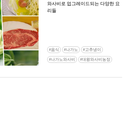
와사비로 업그레이드되는 다양한 요
리들
음식
나가노
고추냉이
Ready to see TeamLab in Kyoto!? At
나가노와사비
대왕와사비농장
Biovortex Kyoto, the collective is taki
acclaimed immersive art and bringing i
Japan's ancient capital. We can't wait to
ourselves this autumn!
>> Find out more at Japankuru.com! (l
#japankuru #teamlab #teamlabbiovort
#kyototrip #japantravel #artnews
Photos courtesy of teamLab, Exhibitio
teamLab Biovortex Kyoto, 2025, Kyo
teamLab, courtesy Pace Gallery