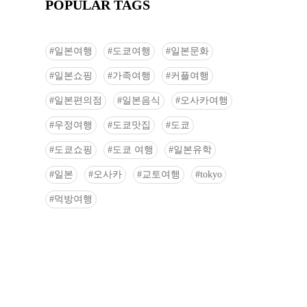
POPULAR TAGS
일본여행
도쿄여행
일본문화
일본쇼핑
가족여행
커플여행
일본편의점
일본음식
오사카여행
우정여행
도쿄맛집
도쿄
도쿄쇼핑
도쿄 여행
일본유학
일본
오사카
교토여행
tokyo
먹방여행