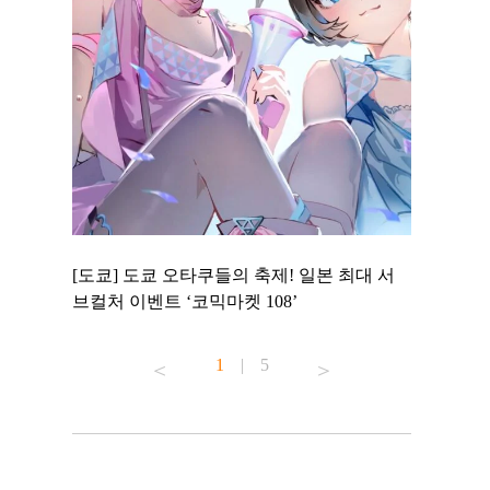
 to
[도쿄] 도쿄 오타쿠들의 축제! 일본 최대 서
[도쿄] 도
 맛집 무료
브컬처 이벤트 ‘코믹마켓 108’
에서 즐기
1
|
5