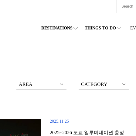
DESTINATIONS
THINGS TO DO
EV
본 전국
음식
도호쿠(동북)
숙박
주부(중부)
엔
카이도
쇼핑
간토(관동)
문화
간사이(관서)
관
AREA
CATEGORY
2025.11.25
2025~2026 도쿄 일루미네이션 총정