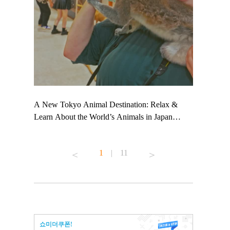
 TeamLab
A New Tokyo Animal Destination: Relax &
Shohei Oht
ng their
Learn About the World’s Animals in Japan
Other Japa
t to
#pr #japankuru #anitouch #anitouchtokyodome
From Kow
 see it for
#capybara #capybaracafe #animalcafe #tokyotrip
#pr #japan
1
|
11
#japantrip #카피바라 #애니터치 #아이와가볼
#kowa #sy
ink in bio)
만한곳 #도쿄여행 #가족여행 #東京旅遊 #東
#preworkou
ex #kyoto
京親子景點 #日本動物互動體驗 #水豚泡澡 #
#japan
東京巨蛋城 #เที่ยวญี่ปุ่น2025 #ที่เที่ยว
#오타니쇼
n view of
ครอบครัว #สวนสัตว์ในร่ม #TokyoDomeCity
本旅遊 #運
to ®
#anitouchtokyodome
ญี่ปุ่น #เ
쇼미더쿠폰!
#ผลิตภัณฑ์