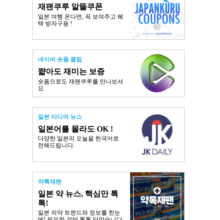
재팬쿠루 알뜰쿠폰
일본 여행 온다면, 꼭 보여주고 혜
택 받자구용 !
네이버 숏폼 클립
쨟아도 재미는 보증
숏폼으로도 재팬쿠루를 만나보셔
요
일본 미디어 뉴스
일본어를 몰라도 OK !
다양한 일본의 오늘을 한국어로
전해드립니다.
약톡재팬
일본 약 뉴스, 핵심만 톡
톡!
일본 의약 트렌드와 정보를 한눈
에! 필요한 것만 톡톡 담았습니다.