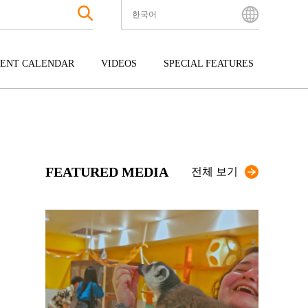
한국어
English
Bahasa Indonesia
ENT CALENDAR
VIDEOS
SPECIAL FEATURES
Français
한국어
터테인먼트
주고쿠
규슈
中文简体
광
시코쿠
오키나와
中文繁體
ไทย
FEATURED MEDIA
Tiếng Việt
전체 보기
日本語