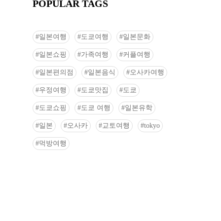
POPULAR TAGS
일본여행
도쿄여행
일본문화
일본쇼핑
가족여행
커플여행
일본편의점
일본음식
오사카여행
우정여행
도쿄맛집
도쿄
도쿄쇼핑
도쿄 여행
일본유학
일본
오사카
교토여행
tokyo
먹방여행