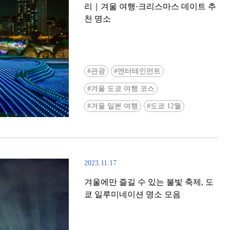
리｜겨울 여행·크리스마스 데이트 추
천 명소
관광
엔터테인먼트
겨울 도쿄 여행 코스
Ready to see TeamLab in Kyoto!? At
겨울 일본 여행
도쿄 12월
Biovortex Kyoto, the collective is taki
acclaimed immersive art and bringing i
Japan's ancient capital. We can't wait to
ourselves this autumn!
2023.11.17
>> Find out more at Japankuru.com! (l
#japankuru #teamlab #teamlabbiovort
겨울에만 즐길 수 있는 불빛 축제, 도
#kyototrip #japantravel #artnews
쿄 일루미네이션 명소 모음
Photos courtesy of teamLab, Exhibitio
teamLab Biovortex Kyoto, 2025, Kyo
teamLab, courtesy Pace Gallery