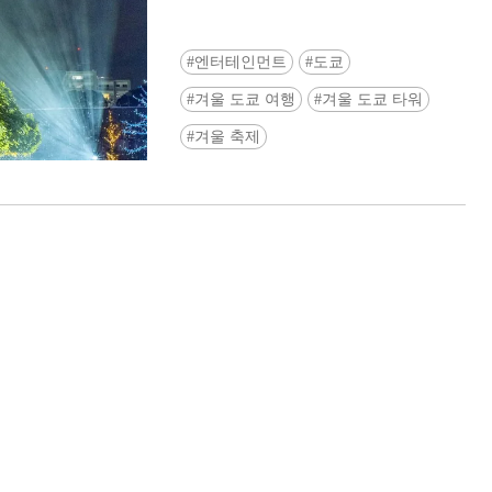
엔터테인먼트
도쿄
겨울 도쿄 여행
겨울 도쿄 타워
겨울 축제