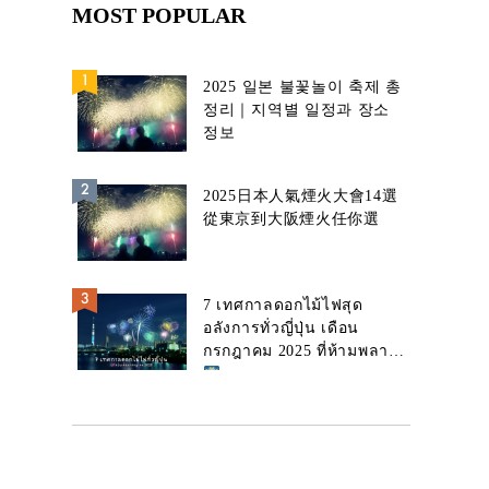
MOST POPULAR
2025 일본 불꽃놀이 축제 총
정리｜지역별 일정과 장소
정보
2025日本人氣煙火大會14選
從東京到大阪煙火任你選
7 เทศกาลดอกไม้ไฟสุด
อลังการทั่วญี่ปุ่น เดือน
กรกฎาคม 2025 ที่ห้ามพลาด!