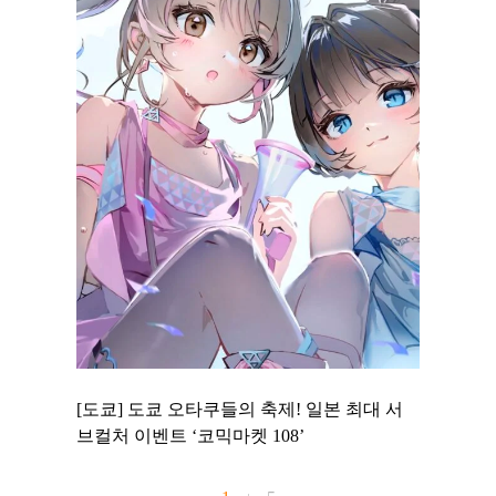
 to
[도쿄] 도쿄 오타쿠들의 축제! 일본 최대 서
[도쿄] 
 맛집 무료
브컬처 이벤트 ‘코믹마켓 108’
에서 즐기