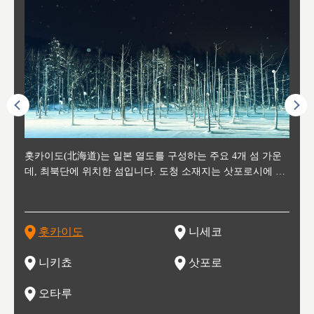
후에 위
홋카이도(北海道)는 일본 열도를 구성하는 주요 4개 섬 가운
신치토세 공항에서 약 2시간 거리의 니세코는, 세계 각지로부
홋카이도의 오타루에서 약 30여분 이동하면 도착하는 이곳은,
홋카이도의 도청 소재지로, 정치와 경제의 중심 도시로, 매년
홋카이도를 대표하는 관광 명소로 예로부터 무역항과 철도를
도호쿠
도호쿠
일본
일본
수수를
데, 최북단에 위치한 섬입니다. 도청 소재지는 삿포로시에 위
터 스키를 즐기기 위해 찾아드는 외국인 관광객들로 붐비는
과수 재배가 활발히 이뤄지는 작은 마을로, 포도와 사과, 체리
2월 오오도리 공원과 스스키노를 중심으로 시내 전역에서 열
통해 번영한 항구도시입니다. 운하를 따라 무역 상품을 보관
현, 
가타현, 후
한 자
리, 
 남쪽
치해 있습니다. 삿포로 맥주로 익히 알려진 삿포로시와 유명
도시로, 일본의 스노우 파우더를 제대로 즐길 수 있는 대형 스
가 생산됩니다. 특히 포도와 와인의 마을로 요이치시와 함께
리는 삿포로 눈 축제는 세계적인 이벤트로 알려져 있습니다.
하던 창고들이 당시의 모집을 간직하며 늘어서 있고, 창고 안
6현을
마츠리 (
부한 자연의 
시대
오키나
스키 리조트와 골프로 유명한 니세코정, 일본 3대 야경의 하
노우 리조트 지역입니다.
니키를 둘러보는 와인 투어리즘도 활성화되어 있는 곳입니다.
맥주와 라멘,양고기와 각종 신선한 해산물과 농산물로 미각과
은 박물관과, 라이브하우스, 수제 맥주 레스토랑과 카페등의
동북 
술)
세워
카마쓰, 오제 국립공원과 쓰루가성 공원, 
는 지
나로 꼽히는 하코다테시, 오타루 운하와 이국적인 풍경이 그
와인을 통해 신선한 지역의 먹거리와 오염되지않은 자연의 매
시각을 만족시켜주는 도시입니다.
레스토랑으로 쓰이고 있습니다.
한민국
신사와
벽한 파
홋카이도
니세코
도
이 가득
림 같은 오타루시가 관광지로 유명합니다.
력을 즐길 수 있는 여행을 즐길 수 있는 곳입니다.
한 
기있는 관광명소로
한 사
관광
네자와
니키쵸
삿포로
오타루