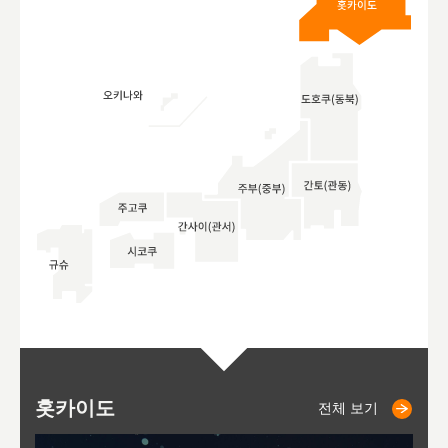
홋카이도
니세코
니키쵸
삿포로
오타루
도호
아
야
후
전체 보기
전체 보기
전체 보기
전체 보기
전체 보기