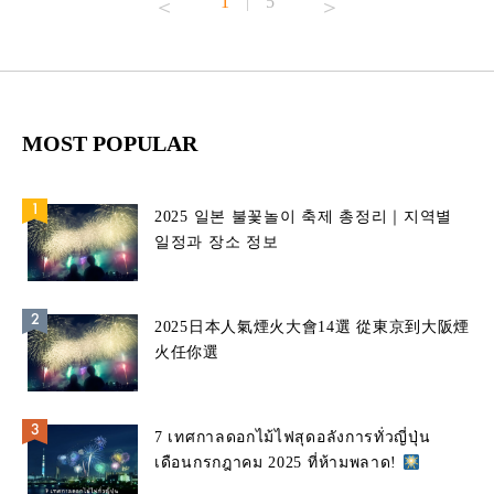
1
5
|
MOST POPULAR
2025 일본 불꽃놀이 축제 총정리｜지역별
일정과 장소 정보
2025日本人氣煙火大會14選 從東京到大阪煙
火任你選
7 เทศกาลดอกไม้ไฟสุดอลังการทั่วญี่ปุ่น
เดือนกรกฎาคม 2025 ที่ห้ามพลาด!