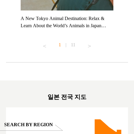
t TeamLab
A New Tokyo Animal Destination: Relax &
Shohei Oh
ng their
Learn About the World’s Animals in Japan
Other Jap
t to
#pr #japankuru #anitouch #anitouchtokyodome
From Kow
o see it for
#capybara #capybaracafe #animalcafe #tokyotrip
#pr #japa
1
|
11
#japantrip #카피바라 #애니터치 #아이와가볼
#kowa #sy
ink in bio)
만한곳 #도쿄여행 #가족여행 #東京旅遊 #東
#preworko
ex #kyoto
京親子景點 #日本動物互動體驗 #水豚泡澡 #
#japan
東京巨蛋城 #เที่ยวญี่ปุ่น2025 #ที่เที่ยว
#오타니쇼
on view of
ครอบครัว #สวนสัตว์ในร่ม #TokyoDomeCity
本旅遊 #運
oto ®
#anitouchtokyodome
ญี่ปุ่น #เ
#ผลิตภัณฑ์
일본 전국 지도
SEARCH BY REGION