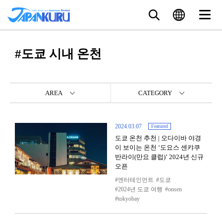
#도쿄 시내 온천
AREA
CATEGORY
2024.03.07
Featured
도쿄 온천 추천 | 오다이바 야경
이 보이는 온천 ‘도요스 센캬쿠
반라이(만요 클럽)’ 2024년 신규
오픈
엔터테인먼트
도쿄
2024년 도쿄 여행
onsen
tokyobay