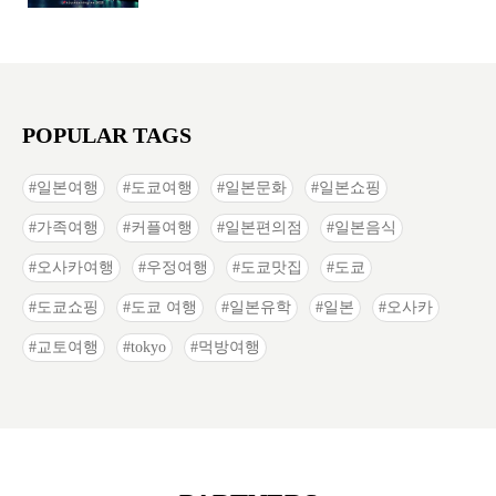
POPULAR TAGS
일본여행
도쿄여행
일본문화
일본쇼핑
가족여행
커플여행
일본편의점
일본음식
오사카여행
우정여행
도쿄맛집
도쿄
도쿄쇼핑
도쿄 여행
일본유학
일본
오사카
교토여행
tokyo
먹방여행