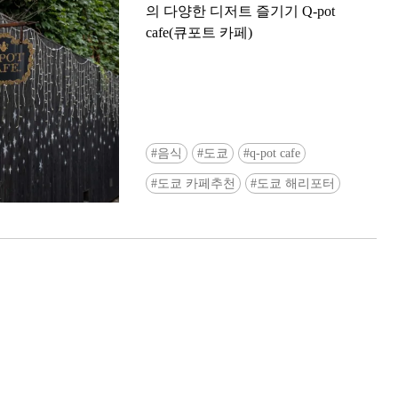
의 다양한 디저트 즐기기 Q-pot
cafe(큐포트 카페)
음식
도쿄
q-pot cafe
Ready to see TeamLab in Kyoto!? At
도쿄 카페추천
도쿄 해리포터
Biovortex Kyoto, the collective is taki
acclaimed immersive art and bringing i
Japan's ancient capital. We can't wait to
ourselves this autumn!
>> Find out more at Japankuru.com! (l
#japankuru #teamlab #teamlabbiovort
#kyototrip #japantravel #artnews
Photos courtesy of teamLab, Exhibitio
teamLab Biovortex Kyoto, 2025, Kyo
teamLab, courtesy Pace Gallery