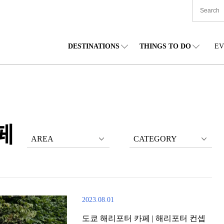
DESTINATIONS
THINGS TO DO
EV
본 전국
음식
도호쿠(동북)
숙박
주부(중부)
엔
카이도
쇼핑
간토(관동)
문화
간사이(관서)
관
페
AREA
CATEGORY
2023.08.01
도쿄 해리포터 카페 | 해리포터 컨셉