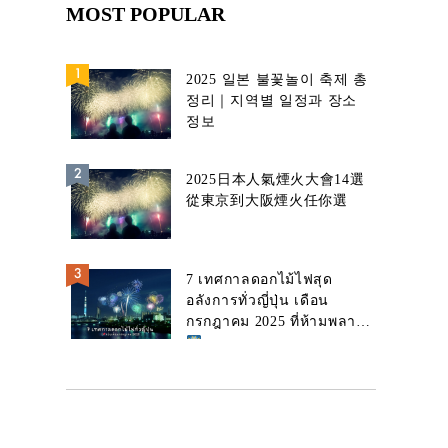
MOST POPULAR
2025 일본 불꽃놀이 축제 총
정리｜지역별 일정과 장소
정보
2025日本人氣煙火大會14選
從東京到大阪煙火任你選
7 เทศกาลดอกไม้ไฟสุด
อลังการทั่วญี่ปุ่น เดือน
กรกฎาคม 2025 ที่ห้ามพลาด!