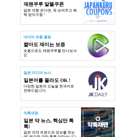
재팬쿠루 알뜰쿠폰
일본 여행 온다면, 꼭 보여주고 혜
택 받자구용 !
네이버 숏폼 클립
쨟아도 재미는 보증
숏폼으로도 재팬쿠루를 만나보셔
요
일본 미디어 뉴스
일본어를 몰라도 OK !
다양한 일본의 오늘을 한국어로
전해드립니다.
약톡재팬
일본 약 뉴스, 핵심만 톡
톡!
일본 의약 트렌드와 정보를 한눈
에! 필요한 것만 톡톡 담았습니다.