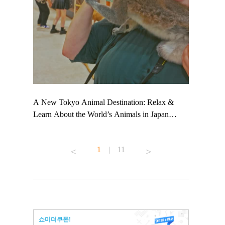
 TeamLab
A New Tokyo Animal Destination: Relax &
Shohei Oht
ng their
Learn About the World’s Animals in Japan
Other Japa
t to
#pr #japankuru #anitouch #anitouchtokyodome
From Kow
 see it for
#capybara #capybaracafe #animalcafe #tokyotrip
#pr #japan
1
|
11
#japantrip #카피바라 #애니터치 #아이와가볼
#kowa #sy
ink in bio)
만한곳 #도쿄여행 #가족여행 #東京旅遊 #東
#preworkou
ex #kyoto
京親子景點 #日本動物互動體驗 #水豚泡澡 #
#japan
東京巨蛋城 #เที่ยวญี่ปุ่น2025 #ที่เที่ยว
#오타니쇼
n view of
ครอบครัว #สวนสัตว์ในร่ม #TokyoDomeCity
本旅遊 #運
to ®
#anitouchtokyodome
ญี่ปุ่น #เ
쇼미더쿠폰!
#ผลิตภัณฑ์