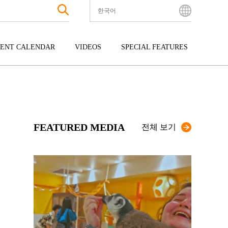
한국어
English
Bahasa Indonesia
ENT CALENDAR
VIDEOS
SPECIAL FEATURES
Français
한국어
터테인먼트
주고쿠
규슈
中文简体
광
시코쿠
오키나와
中文繁體
ไทย
FEATURED MEDIA
Tiếng Việt
전체 보기
日本語