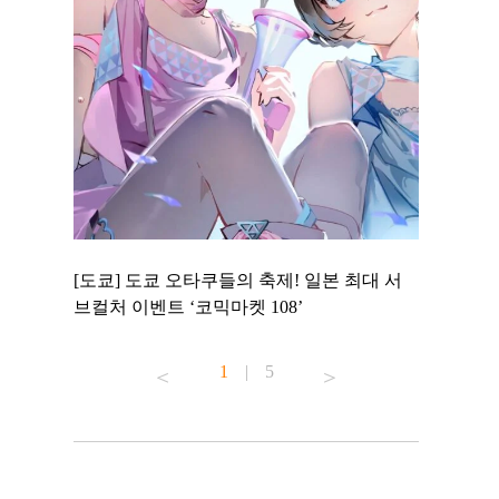
 to
[도쿄] 도쿄 오타쿠들의 축제! 일본 최대 서
[도쿄] 도
 맛집 무료
브컬처 이벤트 ‘코믹마켓 108’
에서 즐기
1
|
5