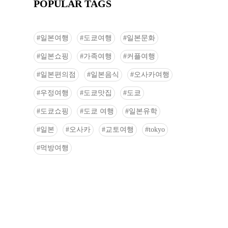
POPULAR TAGS
일본여행
도쿄여행
일본문화
일본쇼핑
가족여행
커플여행
일본편의점
일본음식
오사카여행
우정여행
도쿄맛집
도쿄
도쿄쇼핑
도쿄 여행
일본유학
일본
오사카
교토여행
tokyo
먹방여행