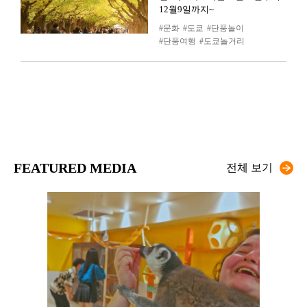
12월9일까지~
문화
도쿄
단풍놀이
단풍여행
도쿄놀거리
FEATURED MEDIA
전체 보기