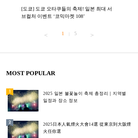
 to
[도쿄] 도쿄 오타쿠들의 축제! 일본 최대 서
[도쿄] 
 맛집 무료
브컬처 이벤트 ‘코믹마켓 108’
에서 즐기
1
5
|
MOST POPULAR
2025 일본 불꽃놀이 축제 총정리｜지역별
일정과 장소 정보
2025日本人氣煙火大會14選 從東京到大阪煙
火任你選