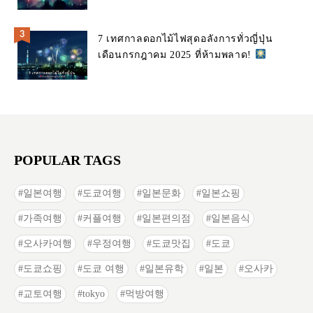
7 เทศกาลดอกไม้ไฟสุดอลังการทั่วญี่ปุ่น
เดือนกรกฎาคม 2025 ที่ห้ามพลาด!
POPULAR TAGS
일본여행
도쿄여행
일본문화
일본쇼핑
가족여행
커플여행
일본편의점
일본음식
오사카여행
우정여행
도쿄맛집
도쿄
도쿄쇼핑
도쿄 여행
일본유학
일본
오사카
교토여행
tokyo
먹방여행