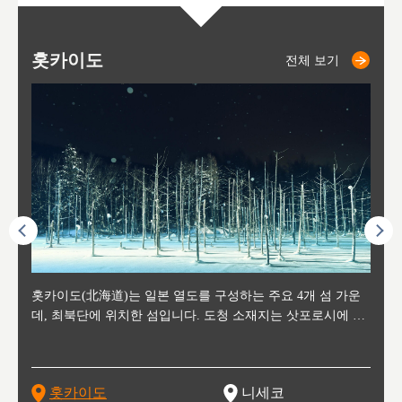
홋카이도
니세코
니키쵸
삿포로
오타루
도호
아
야
후
전체 보기
전체 보기
전체 보기
전체 보기
전체 보기
후에 위
홋카이도(北海道)는 일본 열도를 구성하는 주요 4개 섬 가운
신치토세 공항에서 약 2시간 거리의 니세코는, 세계 각지로부
홋카이도의 오타루에서 약 30여분 이동하면 도착하는 이곳은,
홋카이도의 도청 소재지로, 정치와 경제의 중심 도시로, 매년
홋카이도를 대표하는 관광 명소로 예로부터 무역항과 철도를
도호쿠
도호쿠
일본
일본
수수를
데, 최북단에 위치한 섬입니다. 도청 소재지는 삿포로시에 위
터 스키를 즐기기 위해 찾아드는 외국인 관광객들로 붐비는
과수 재배가 활발히 이뤄지는 작은 마을로, 포도와 사과, 체리
2월 오오도리 공원과 스스키노를 중심으로 시내 전역에서 열
통해 번영한 항구도시입니다. 운하를 따라 무역 상품을 보관
현, 
가타현, 후
한 자
리, 
 남쪽
치해 있습니다. 삿포로 맥주로 익히 알려진 삿포로시와 유명
도시로, 일본의 스노우 파우더를 제대로 즐길 수 있는 대형 스
가 생산됩니다. 특히 포도와 와인의 마을로 요이치시와 함께
리는 삿포로 눈 축제는 세계적인 이벤트로 알려져 있습니다.
하던 창고들이 당시의 모집을 간직하며 늘어서 있고, 창고 안
6현을
마츠리 (
부한 자연의 
시대
오키나
스키 리조트와 골프로 유명한 니세코정, 일본 3대 야경의 하
노우 리조트 지역입니다.
니키를 둘러보는 와인 투어리즘도 활성화되어 있는 곳입니다.
맥주와 라멘,양고기와 각종 신선한 해산물과 농산물로 미각과
은 박물관과, 라이브하우스, 수제 맥주 레스토랑과 카페등의
동북 
술)
세워
카마쓰, 오제 국립공원과 쓰루가성 공원, 
는 지
나로 꼽히는 하코다테시, 오타루 운하와 이국적인 풍경이 그
와인을 통해 신선한 지역의 먹거리와 오염되지않은 자연의 매
시각을 만족시켜주는 도시입니다.
레스토랑으로 쓰이고 있습니다.
한민국
신사와
벽한 파
홋카이도
니세코
도
이 가득
림 같은 오타루시가 관광지로 유명합니다.
력을 즐길 수 있는 여행을 즐길 수 있는 곳입니다.
한 
기있는 관광명소로
한 사