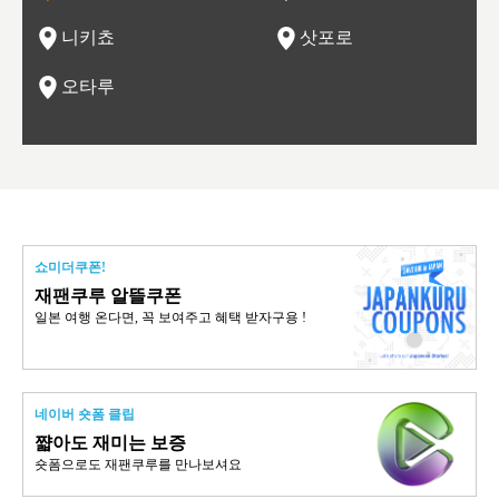
관광
네자와
니키쵸
삿포로
오타루
쇼미더쿠폰!
재팬쿠루 알뜰쿠폰
일본 여행 온다면, 꼭 보여주고 혜택 받자구용 !
네이버 숏폼 클립
쨟아도 재미는 보증
숏폼으로도 재팬쿠루를 만나보셔요