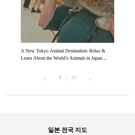
t TeamLab
A New Tokyo Animal Destination: Relax &
Shohei Oh
ng their
Learn About the World’s Animals in Japan
Other Jap
t to
#pr #japankuru #anitouch #anitouchtokyodome
From Kow
o see it for
#capybara #capybaracafe #animalcafe #tokyotrip
#pr #japa
1
|
11
#japantrip #카피바라 #애니터치 #아이와가볼
#kowa #sy
ink in bio)
만한곳 #도쿄여행 #가족여행 #東京旅遊 #東
#preworko
ex #kyoto
京親子景點 #日本動物互動體驗 #水豚泡澡 #
#japan
東京巨蛋城 #เที่ยวญี่ปุ่น2025 #ที่เที่ยว
#오타니쇼
on view of
ครอบครัว #สวนสัตว์ในร่ม #TokyoDomeCity
本旅遊 #運
oto ®
#anitouchtokyodome
ญี่ปุ่น #เ
#ผลิตภัณฑ์
일본 전국 지도