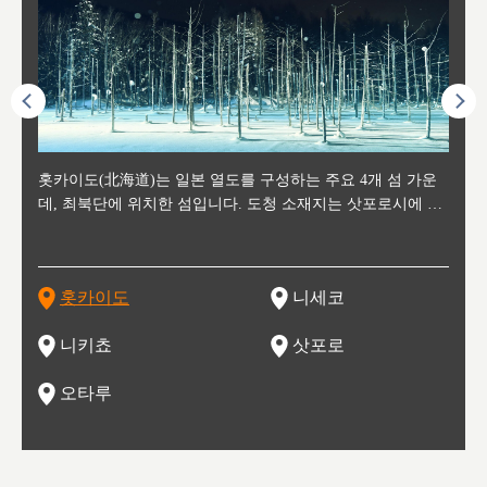
후에 위
홋카이도(北海道)는 일본 열도를 구성하는 주요 4개 섬 가운
신치토세 공항에서 약 2시간 거리의 니세코는, 세계 각지로부
홋카이도의 오타루에서 약 30여분 이동하면 도착하는 이곳은,
홋카이도의 도청 소재지로, 정치와 경제의 중심 도시로, 매년
홋카이도를 대표하는 관광 명소로 예로부터 무역항과 철도를
도호쿠
도호쿠
일본
일본
수수를
데, 최북단에 위치한 섬입니다. 도청 소재지는 삿포로시에 위
터 스키를 즐기기 위해 찾아드는 외국인 관광객들로 붐비는
과수 재배가 활발히 이뤄지는 작은 마을로, 포도와 사과, 체리
2월 오오도리 공원과 스스키노를 중심으로 시내 전역에서 열
통해 번영한 항구도시입니다. 운하를 따라 무역 상품을 보관
현, 
가타현, 후
한 자
리, 
 남쪽
치해 있습니다. 삿포로 맥주로 익히 알려진 삿포로시와 유명
도시로, 일본의 스노우 파우더를 제대로 즐길 수 있는 대형 스
가 생산됩니다. 특히 포도와 와인의 마을로 요이치시와 함께
리는 삿포로 눈 축제는 세계적인 이벤트로 알려져 있습니다.
하던 창고들이 당시의 모집을 간직하며 늘어서 있고, 창고 안
6현을
마츠리 (
부한 자연의 
시대
오키나
스키 리조트와 골프로 유명한 니세코정, 일본 3대 야경의 하
노우 리조트 지역입니다.
니키를 둘러보는 와인 투어리즘도 활성화되어 있는 곳입니다.
맥주와 라멘,양고기와 각종 신선한 해산물과 농산물로 미각과
은 박물관과, 라이브하우스, 수제 맥주 레스토랑과 카페등의
동북 
술)
세워
카마쓰, 오제 국립공원과 쓰루가성 공원, 
는 지
나로 꼽히는 하코다테시, 오타루 운하와 이국적인 풍경이 그
와인을 통해 신선한 지역의 먹거리와 오염되지않은 자연의 매
시각을 만족시켜주는 도시입니다.
레스토랑으로 쓰이고 있습니다.
한민국
신사와
벽한 파
홋카이도
니세코
도
이 가득
림 같은 오타루시가 관광지로 유명합니다.
력을 즐길 수 있는 여행을 즐길 수 있는 곳입니다.
한 
기있는 관광명소로
한 사
관광
네자와
니키쵸
삿포로
오타루