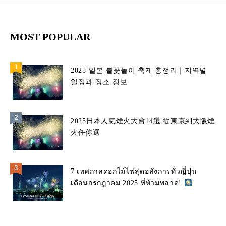
MOST POPULAR
2025 일본 불꽃놀이 축제 총정리｜지역별
일정과 장소 정보
2025日本人氣煙火大會14選 從東京到大阪煙
火任你選
7 เทศกาลดอกไม้ไฟสุดอลังการทั่วญี่ปุ่น
เดือนกรกฎาคม 2025 ที่ห้ามพลาด!