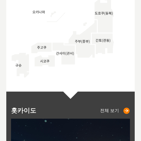
홋카이도
니세코
니키쵸
삿포로
오타루
도호
아
야
후
전체 보기
전체 보기
전체 보기
전체 보기
전체 보기