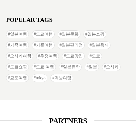
POPULAR TAGS
일본여행
도쿄여행
일본문화
일본쇼핑
가족여행
커플여행
일본편의점
일본음식
오사카여행
우정여행
도쿄맛집
도쿄
도쿄쇼핑
도쿄 여행
일본유학
일본
오사카
교토여행
tokyo
먹방여행
PARTNERS