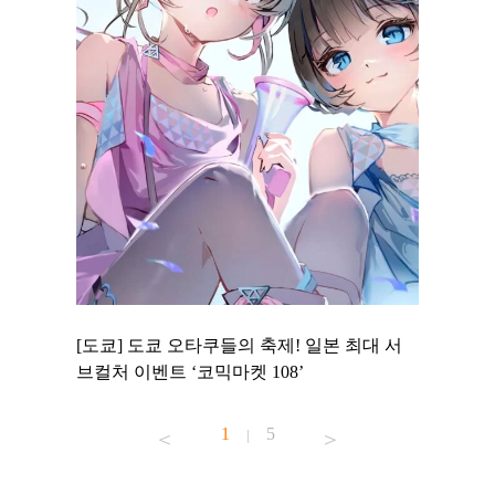
 to
[도쿄] 도쿄 오타쿠들의 축제! 일본 최대 서
[도쿄] 
 맛집 무료
브컬처 이벤트 ‘코믹마켓 108’
에서 즐기
1
5
|