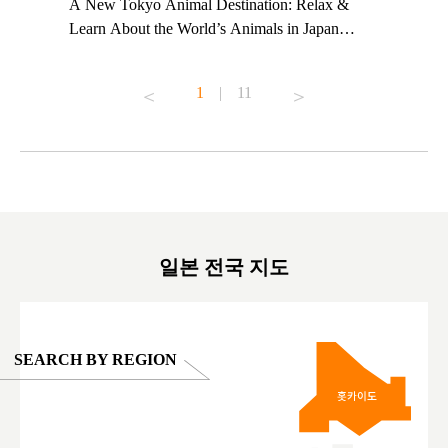
t TeamLab
A New Tokyo Animal Destination: Relax &
Shohei Oh
ng their
Learn About the World’s Animals in Japan
Other Jap
t to
#pr #japankuru #anitouch #anitouchtokyodome
From Kow
o see it for
#capybara #capybaracafe #animalcafe #tokyotrip
#pr #japa
1
|
11
#japantrip #카피바라 #애니터치 #아이와가볼
#kowa #sy
ink in bio)
만한곳 #도쿄여행 #가족여행 #東京旅遊 #東
#preworko
ex #kyoto
京親子景點 #日本動物互動體驗 #水豚泡澡 #
#japan
東京巨蛋城 #เที่ยวญี่ปุ่น2025 #ที่เที่ยว
#오타니쇼
on view of
ครอบครัว #สวนสัตว์ในร่ม #TokyoDomeCity
本旅遊 #運
oto ®
#anitouchtokyodome
ญี่ปุ่น #เ
#ผลิตภัณฑ์
일본 전국 지도
SEARCH BY REGION