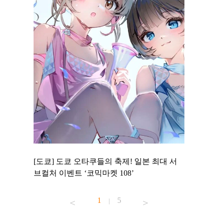
 to
[도쿄] 도쿄 오타쿠들의 축제! 일본 최대 서
[도쿄] 
 맛집 무료
브컬처 이벤트 ‘코믹마켓 108’
에서 즐기
1
5
|