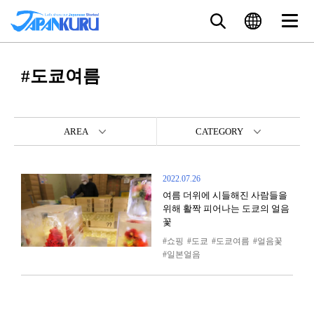
#도쿄여름
AREA
CATEGORY
2022.07.26
여름 더위에 시들해진 사람들을
위해 활짝 피어나는 도쿄의 얼음
꽃
쇼핑
도쿄
도쿄여름
얼음꽃
일본얼음