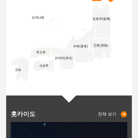
홋카이도
니세코
니키쵸
삿포로
오타루
도호
아
야
후
전체 보기
전체 보기
전체 보기
전체 보기
전체 보기