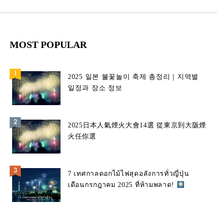
MOST POPULAR
2025 일본 불꽃놀이 축제 총정리｜지역별
일정과 장소 정보
2025日本人氣煙火大會14選 從東京到大阪煙
火任你選
7 เทศกาลดอกไม้ไฟสุดอลังการทั่วญี่ปุ่น
เดือนกรกฎาคม 2025 ที่ห้ามพลาด!