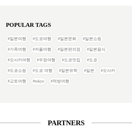
POPULAR TAGS
일본여행
도쿄여행
일본문화
일본쇼핑
가족여행
커플여행
일본편의점
일본음식
오사카여행
우정여행
도쿄맛집
도쿄
도쿄쇼핑
도쿄 여행
일본유학
일본
오사카
교토여행
tokyo
먹방여행
PARTNERS