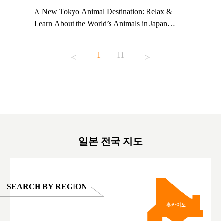
t TeamLab
A New Tokyo Animal Destination: Relax &
Shohei Oh
ng their
Learn About the World’s Animals in Japan
Other Jap
t to
#pr #japankuru #anitouch #anitouchtokyodome
From Kow
o see it for
#capybara #capybaracafe #animalcafe #tokyotrip
#pr #japa
1
|
11
#japantrip #카피바라 #애니터치 #아이와가볼
#kowa #sy
ink in bio)
만한곳 #도쿄여행 #가족여행 #東京旅遊 #東
#preworko
ex #kyoto
京親子景點 #日本動物互動體驗 #水豚泡澡 #
#japan
東京巨蛋城 #เที่ยวญี่ปุ่น2025 #ที่เที่ยว
#오타니쇼
on view of
ครอบครัว #สวนสัตว์ในร่ม #TokyoDomeCity
本旅遊 #運
oto ®
#anitouchtokyodome
ญี่ปุ่น #เ
#ผลิตภัณฑ์
일본 전국 지도
SEARCH BY REGION