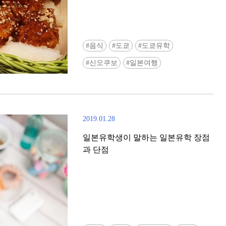
음식
도쿄
도쿄유학
신오쿠보
일본여행
2019.01.28
일본유학생이 말하는 일본유학 장점
과 단점