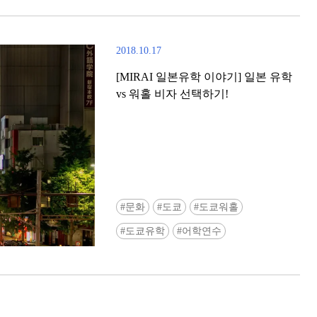
2018.10.17
[MIRAI 일본유학 이야기] 일본 유학
vs 워홀 비자 선택하기!
[도쿄] ‘도큐 전철 x Enjoy Tokyo Top
Bottom’ 도큐선 일일 패스 & 도쿄
문화
도쿄
도쿄워홀
쿠폰 선착순 증정!
도쿄유학
어학연수