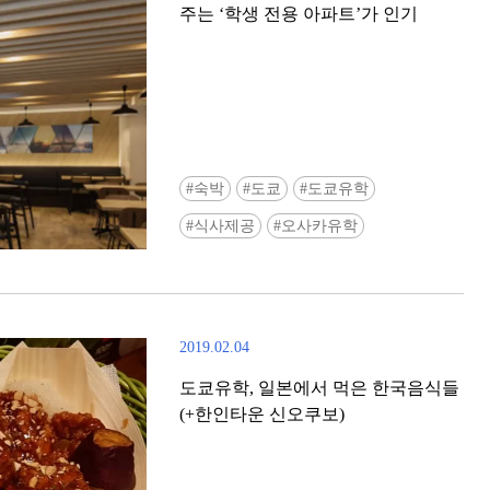
주는 ‘학생 전용 아파트’가 인기
숙박
도쿄
도쿄유학
Ready to see TeamLab in Kyoto!? At
식사제공
오사카유학
Biovortex Kyoto, the collective is taki
acclaimed immersive art and bringing i
Japan's ancient capital. We can't wait to
ourselves this autumn!
2019.02.04
>> Find out more at Japankuru.com! (l
#japankuru #teamlab #teamlabbiovort
도쿄유학, 일본에서 먹은 한국음식들
#kyototrip #japantravel #artnews
(+한인타운 신오쿠보)
Photos courtesy of teamLab, Exhibitio
teamLab Biovortex Kyoto, 2025, Kyo
teamLab, courtesy Pace Gallery