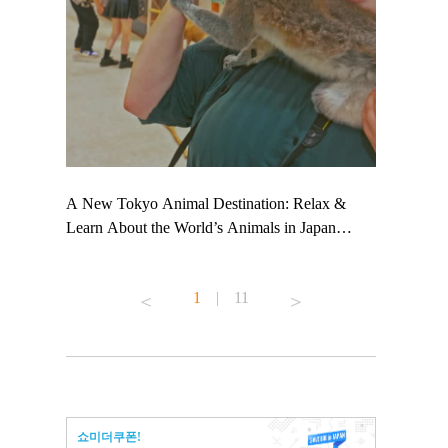
 TeamLab
A New Tokyo Animal Destination: Relax &
Shohei Oht
ng their
Learn About the World’s Animals in Japan
Other Japa
t to
#pr #japankuru #anitouch #anitouchtokyodome
From Kow
 see it for
#capybara #capybaracafe #animalcafe #tokyotrip
#pr #japan
1
|
11
#japantrip #카피바라 #애니터치 #아이와가볼
#kowa #sy
ink in bio)
만한곳 #도쿄여행 #가족여행 #東京旅遊 #東
#preworkou
ex #kyoto
京親子景點 #日本動物互動體驗 #水豚泡澡 #
#japan
東京巨蛋城 #เที่ยวญี่ปุ่น2025 #ที่เที่ยว
#오타니쇼
n view of
ครอบครัว #สวนสัตว์ในร่ม #TokyoDomeCity
本旅遊 #運
to ®
#anitouchtokyodome
ญี่ปุ่น #เ
쇼미더쿠폰!
#ผลิตภัณฑ์