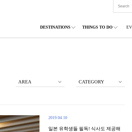
DESTINATIONS
THINGS TO DO
EV
본 전국
음식
도호쿠(동북)
숙박
주부(중부)
엔
카이도
쇼핑
간토(관동)
문화
간사이(관서)
관
AREA
CATEGORY
2019.04.10
일본 유학생들 필독! 식사도 제공해