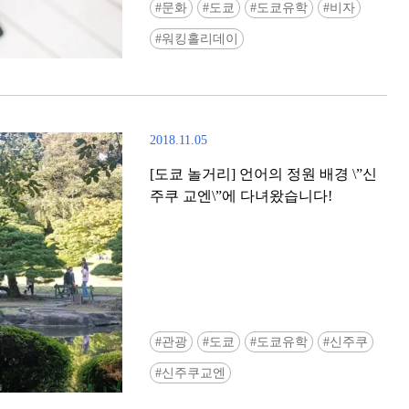
문화
도쿄
도쿄유학
비자
워킹홀리데이
2018.11.05
[도쿄 놀거리] 언어의 정원 배경 \”신
주쿠 교엔\”에 다녀왔습니다!
관광
도쿄
도쿄유학
신주쿠
신주쿠교엔