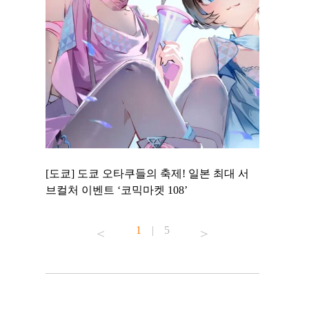
 to
[도쿄] 도쿄 오타쿠들의 축제! 일본 최대 서
[도쿄] 도
 맛집 무료
브컬처 이벤트 ‘코믹마켓 108’
에서 즐기
1
|
5