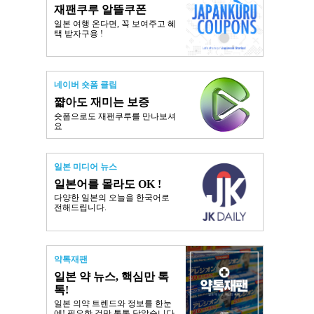
재팬쿠루 알뜰쿠폰
일본 여행 온다면, 꼭 보여주고 혜
택 받자구용 !
네이버 숏폼 클립
쨟아도 재미는 보증
숏폼으로도 재팬쿠루를 만나보셔
요
일본 미디어 뉴스
일본어를 몰라도 OK !
다양한 일본의 오늘을 한국어로
전해드립니다.
약톡재팬
일본 약 뉴스, 핵심만 톡
톡!
일본 의약 트렌드와 정보를 한눈
에! 필요한 것만 톡톡 담았습니다.