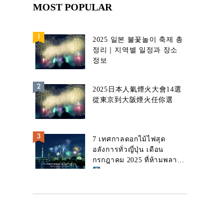
MOST POPULAR
2025 일본 불꽃놀이 축제 총
정리｜지역별 일정과 장소
정보
2025日本人氣煙火大會14選
從東京到大阪煙火任你選
7 เทศกาลดอกไม้ไฟสุด
อลังการทั่วญี่ปุ่น เดือน
กรกฎาคม 2025 ที่ห้ามพลาด!