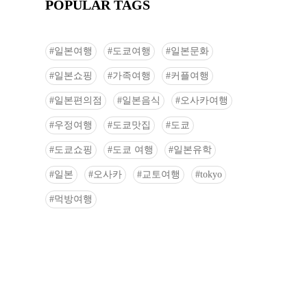
POPULAR TAGS
일본여행
도쿄여행
일본문화
일본쇼핑
가족여행
커플여행
일본편의점
일본음식
오사카여행
우정여행
도쿄맛집
도쿄
도쿄쇼핑
도쿄 여행
일본유학
일본
오사카
교토여행
tokyo
먹방여행