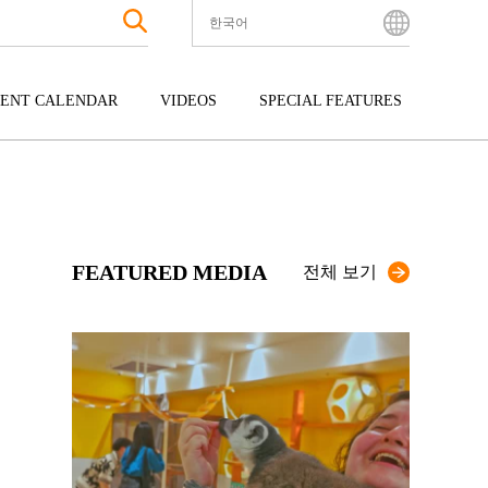
한국어
English
Bahasa Indonesia
ENT CALENDAR
VIDEOS
SPECIAL FEATURES
Français
한국어
터테인먼트
주고쿠
규슈
中文简体
광
시코쿠
오키나와
中文繁體
ไทย
FEATURED MEDIA
Tiếng Việt
전체 보기
日本語