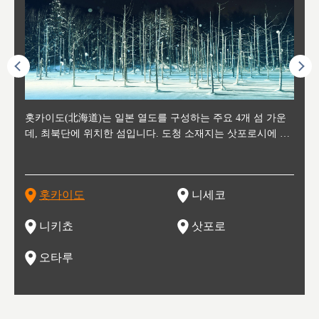
후에 위
홋카이도(北海道)는 일본 열도를 구성하는 주요 4개 섬 가운
신치토세 공항에서 약 2시간 거리의 니세코는, 세계 각지로부
홋카이도의 오타루에서 약 30여분 이동하면 도착하는 이곳은,
홋카이도의 도청 소재지로, 정치와 경제의 중심 도시로, 매년
홋카이도를 대표하는 관광 명소로 예로부터 무역항과 철도를
도호쿠
도호쿠
일본
일본
수수를
데, 최북단에 위치한 섬입니다. 도청 소재지는 삿포로시에 위
터 스키를 즐기기 위해 찾아드는 외국인 관광객들로 붐비는
과수 재배가 활발히 이뤄지는 작은 마을로, 포도와 사과, 체리
2월 오오도리 공원과 스스키노를 중심으로 시내 전역에서 열
통해 번영한 항구도시입니다. 운하를 따라 무역 상품을 보관
현, 
가타현, 후
한 자
리, 
 남쪽
치해 있습니다. 삿포로 맥주로 익히 알려진 삿포로시와 유명
도시로, 일본의 스노우 파우더를 제대로 즐길 수 있는 대형 스
가 생산됩니다. 특히 포도와 와인의 마을로 요이치시와 함께
리는 삿포로 눈 축제는 세계적인 이벤트로 알려져 있습니다.
하던 창고들이 당시의 모집을 간직하며 늘어서 있고, 창고 안
6현을
마츠리 (
부한 자연의 
시대
오키나
스키 리조트와 골프로 유명한 니세코정, 일본 3대 야경의 하
노우 리조트 지역입니다.
니키를 둘러보는 와인 투어리즘도 활성화되어 있는 곳입니다.
맥주와 라멘,양고기와 각종 신선한 해산물과 농산물로 미각과
은 박물관과, 라이브하우스, 수제 맥주 레스토랑과 카페등의
동북 
술)
세워
카마쓰, 오제 국립공원과 쓰루가성 공원, 
는 지
나로 꼽히는 하코다테시, 오타루 운하와 이국적인 풍경이 그
와인을 통해 신선한 지역의 먹거리와 오염되지않은 자연의 매
시각을 만족시켜주는 도시입니다.
레스토랑으로 쓰이고 있습니다.
한민국
신사와
벽한 파
홋카이도
니세코
도
이 가득
림 같은 오타루시가 관광지로 유명합니다.
력을 즐길 수 있는 여행을 즐길 수 있는 곳입니다.
한 
기있는 관광명소로
한 사
관광
네자와
니키쵸
삿포로
오타루