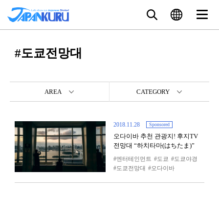
#도쿄전망대
AREA
CATEGORY
2018.11.28
Sponsored
오다이바 추천 관광지! 후지TV
전망대 “하치타마(はちたま)”
엔터테인먼트
도쿄
도쿄야경
도쿄전망대
오다이바