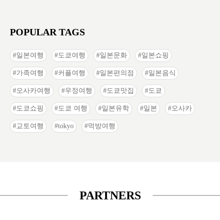
POPULAR TAGS
일본여행
도쿄여행
일본문화
일본쇼핑
가족여행
커플여행
일본편의점
일본음식
오사카여행
우정여행
도쿄맛집
도쿄
도쿄쇼핑
도쿄 여행
일본유학
일본
오사카
교토여행
tokyo
먹방여행
PARTNERS