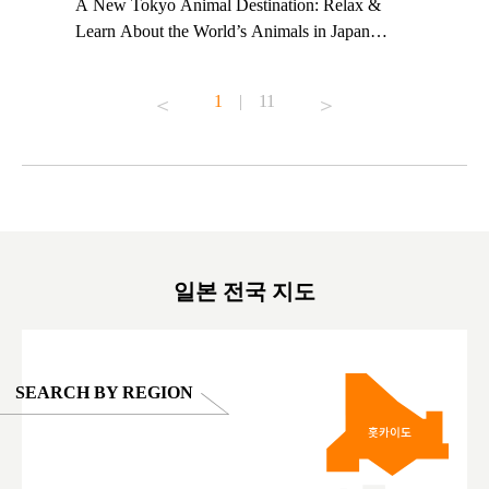
t TeamLab
A New Tokyo Animal Destination: Relax &
Shohei Oh
ng their
Learn About the World’s Animals in Japan
Other Jap
t to
#pr #japankuru #anitouch #anitouchtokyodome
From Kow
o see it for
#capybara #capybaracafe #animalcafe #tokyotrip
#pr #japa
1
|
11
#japantrip #카피바라 #애니터치 #아이와가볼
#kowa #sy
ink in bio)
만한곳 #도쿄여행 #가족여행 #東京旅遊 #東
#preworko
ex #kyoto
京親子景點 #日本動物互動體驗 #水豚泡澡 #
#japan
東京巨蛋城 #เที่ยวญี่ปุ่น2025 #ที่เที่ยว
#오타니쇼
on view of
ครอบครัว #สวนสัตว์ในร่ม #TokyoDomeCity
本旅遊 #運
oto ®
#anitouchtokyodome
ญี่ปุ่น #เ
#ผลิตภัณฑ์
일본 전국 지도
SEARCH BY REGION