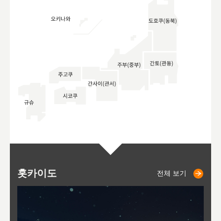
홋카이도
니세코
니키쵸
삿포로
오타루
도호
아
야
후
전체 보기
전체 보기
전체 보기
전체 보기
전체 보기