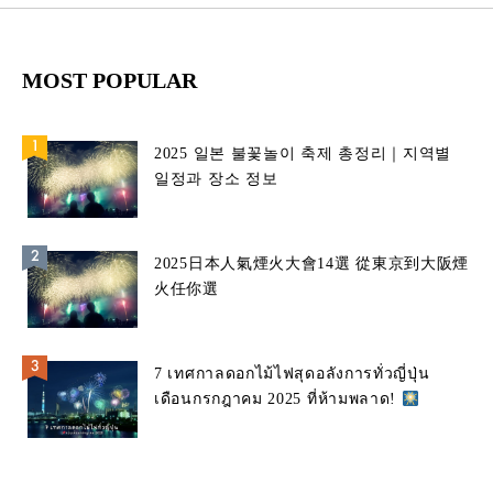
MOST POPULAR
2025 일본 불꽃놀이 축제 총정리｜지역별
일정과 장소 정보
2025日本人氣煙火大會14選 從東京到大阪煙
火任你選
7 เทศกาลดอกไม้ไฟสุดอลังการทั่วญี่ปุ่น
เดือนกรกฎาคม 2025 ที่ห้ามพลาด!