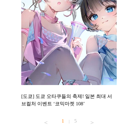
 to
[도쿄] 도쿄 오타쿠들의 축제! 일본 최대 서
[도쿄] 
 맛집 무료
브컬처 이벤트 ‘코믹마켓 108’
에서 즐기
1
5
|