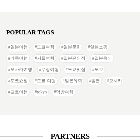
POPULAR TAGS
일본여행
도쿄여행
일본문화
일본쇼핑
가족여행
커플여행
일본편의점
일본음식
오사카여행
우정여행
도쿄맛집
도쿄
도쿄쇼핑
도쿄 여행
일본유학
일본
오사카
교토여행
tokyo
먹방여행
PARTNERS