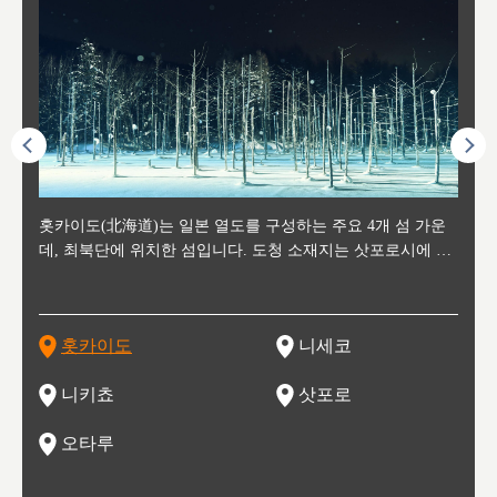
후에 위
홋카이도(北海道)는 일본 열도를 구성하는 주요 4개 섬 가운
신치토세 공항에서 약 2시간 거리의 니세코는, 세계 각지로부
홋카이도의 오타루에서 약 30여분 이동하면 도착하는 이곳은,
홋카이도의 도청 소재지로, 정치와 경제의 중심 도시로, 매년
홋카이도를 대표하는 관광 명소로 예로부터 무역항과 철도를
도호쿠
도호쿠
일본
일본
수수를
데, 최북단에 위치한 섬입니다. 도청 소재지는 삿포로시에 위
터 스키를 즐기기 위해 찾아드는 외국인 관광객들로 붐비는
과수 재배가 활발히 이뤄지는 작은 마을로, 포도와 사과, 체리
2월 오오도리 공원과 스스키노를 중심으로 시내 전역에서 열
통해 번영한 항구도시입니다. 운하를 따라 무역 상품을 보관
현, 
가타현, 후
한 자
리, 
 남쪽
치해 있습니다. 삿포로 맥주로 익히 알려진 삿포로시와 유명
도시로, 일본의 스노우 파우더를 제대로 즐길 수 있는 대형 스
가 생산됩니다. 특히 포도와 와인의 마을로 요이치시와 함께
리는 삿포로 눈 축제는 세계적인 이벤트로 알려져 있습니다.
하던 창고들이 당시의 모집을 간직하며 늘어서 있고, 창고 안
6현을
마츠리 (
부한 자연의 
시대
오키나
스키 리조트와 골프로 유명한 니세코정, 일본 3대 야경의 하
노우 리조트 지역입니다.
니키를 둘러보는 와인 투어리즘도 활성화되어 있는 곳입니다.
맥주와 라멘,양고기와 각종 신선한 해산물과 농산물로 미각과
은 박물관과, 라이브하우스, 수제 맥주 레스토랑과 카페등의
동북 
술)
세워
카마쓰, 오제 국립공원과 쓰루가성 공원, 
는 지
나로 꼽히는 하코다테시, 오타루 운하와 이국적인 풍경이 그
와인을 통해 신선한 지역의 먹거리와 오염되지않은 자연의 매
시각을 만족시켜주는 도시입니다.
레스토랑으로 쓰이고 있습니다.
한민국
신사와
벽한 파
홋카이도
니세코
도
이 가득
림 같은 오타루시가 관광지로 유명합니다.
력을 즐길 수 있는 여행을 즐길 수 있는 곳입니다.
한 
기있는 관광명소로
한 사
관광
네자와
니키쵸
삿포로
오타루