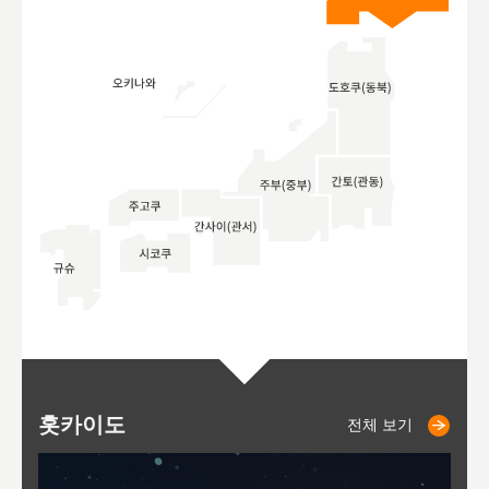
홋카이도
니세코
니키쵸
삿포로
오타루
도호
아
야
후
전체 보기
전체 보기
전체 보기
전체 보기
전체 보기