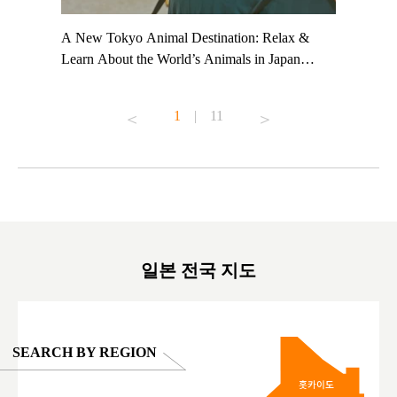
t TeamLab
A New Tokyo Animal Destination: Relax &
Shohei Oh
ng their
Learn About the World’s Animals in Japan
Other Jap
t to
#pr #japankuru #anitouch #anitouchtokyodome
From Kow
o see it for
#capybara #capybaracafe #animalcafe #tokyotrip
#pr #japa
1
|
11
#japantrip #카피바라 #애니터치 #아이와가볼
#kowa #sy
ink in bio)
만한곳 #도쿄여행 #가족여행 #東京旅遊 #東
#preworko
ex #kyoto
京親子景點 #日本動物互動體驗 #水豚泡澡 #
#japan
東京巨蛋城 #เที่ยวญี่ปุ่น2025 #ที่เที่ยว
#오타니쇼
on view of
ครอบครัว #สวนสัตว์ในร่ม #TokyoDomeCity
本旅遊 #運
oto ®
#anitouchtokyodome
ญี่ปุ่น #เ
#ผลิตภัณฑ์
일본 전국 지도
SEARCH BY REGION