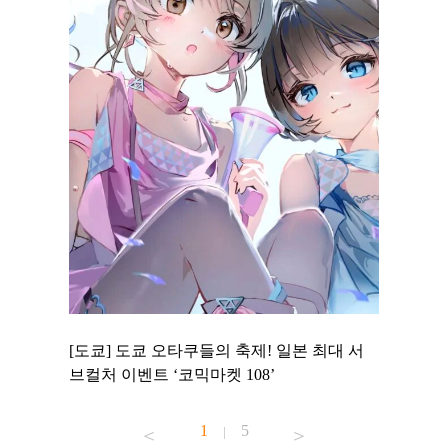
 to
[도쿄] 도쿄 오타쿠들의 축제! 일본 최대 서
[도쿄] 
 맛집 무료
브컬처 이벤트 ‘코믹마켓 108’
에서 즐기
1
5
|