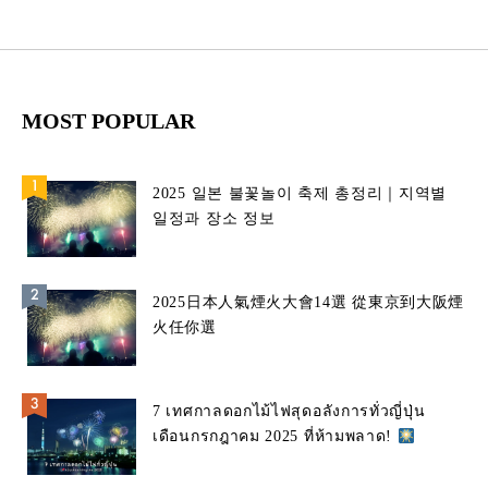
MOST POPULAR
2025 일본 불꽃놀이 축제 총정리｜지역별
일정과 장소 정보
2025日本人氣煙火大會14選 從東京到大阪煙
火任你選
7 เทศกาลดอกไม้ไฟสุดอลังการทั่วญี่ปุ่น
เดือนกรกฎาคม 2025 ที่ห้ามพลาด!