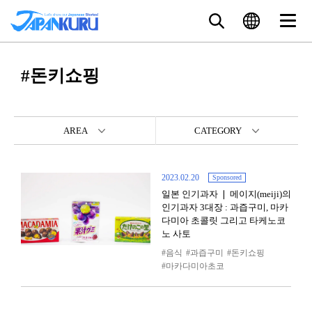
#돈키쇼핑
AREA
CATEGORY
2023.02.20
Sponsored
일본 인기과자 ❘ 메이지(meiji)의
인기과자 3대장 : 과즙구미, 마카
다미아 초콜릿 그리고 타케노코
노 사토
음식
과즙구미
돈키쇼핑
마카다미아초코