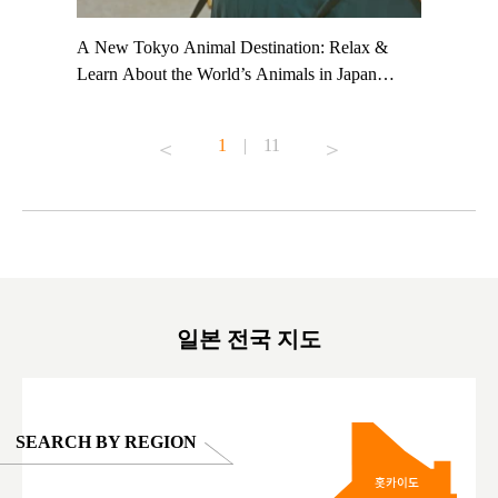
t TeamLab
A New Tokyo Animal Destination: Relax &
Shohei Oh
ng their
Learn About the World’s Animals in Japan
Other Jap
t to
#pr #japankuru #anitouch #anitouchtokyodome
From Kow
o see it for
#capybara #capybaracafe #animalcafe #tokyotrip
#pr #japa
1
|
11
#japantrip #카피바라 #애니터치 #아이와가볼
#kowa #sy
ink in bio)
만한곳 #도쿄여행 #가족여행 #東京旅遊 #東
#preworko
ex #kyoto
京親子景點 #日本動物互動體驗 #水豚泡澡 #
#japan
東京巨蛋城 #เที่ยวญี่ปุ่น2025 #ที่เที่ยว
#오타니쇼
on view of
ครอบครัว #สวนสัตว์ในร่ม #TokyoDomeCity
本旅遊 #運
oto ®
#anitouchtokyodome
ญี่ปุ่น #เ
#ผลิตภัณฑ์
일본 전국 지도
SEARCH BY REGION