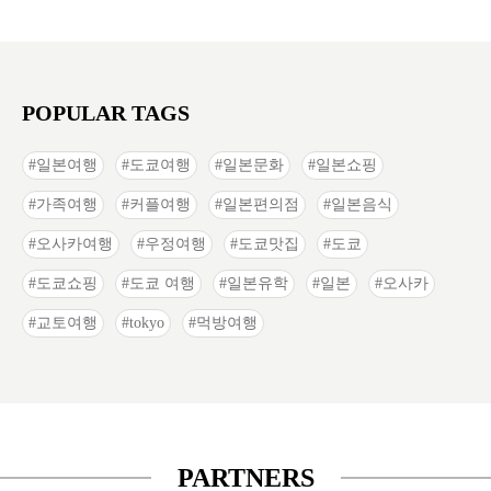
POPULAR TAGS
일본여행
도쿄여행
일본문화
일본쇼핑
가족여행
커플여행
일본편의점
일본음식
오사카여행
우정여행
도쿄맛집
도쿄
도쿄쇼핑
도쿄 여행
일본유학
일본
오사카
교토여행
tokyo
먹방여행
PARTNERS