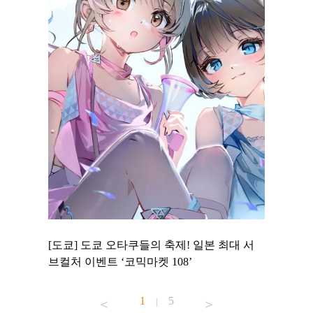
 to
[도쿄] 도쿄 오타쿠들의 축제! 일본 최대 서
[도쿄] 
 맛집 무료
브컬처 이벤트 ‘코믹마켓 108’
에서 즐기
1
5
|