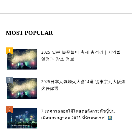
MOST POPULAR
2025 일본 불꽃놀이 축제 총정리｜지역별
일정과 장소 정보
2025日本人氣煙火大會14選 從東京到大阪煙
火任你選
7 เทศกาลดอกไม้ไฟสุดอลังการทั่วญี่ปุ่น
เดือนกรกฎาคม 2025 ที่ห้ามพลาด!