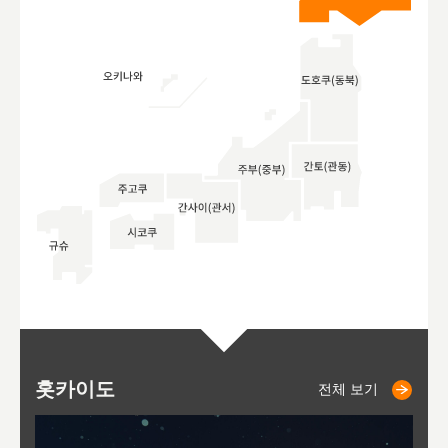
홋카이도
니세코
니키쵸
삿포로
오타루
도호
아
야
후
전체 보기
전체 보기
전체 보기
전체 보기
전체 보기