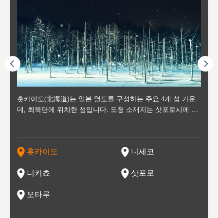
후에 위
홋카이도(北海道)는 일본 열도를 구성하는 주요 4개 섬 가운
신치토세 공항에서 약 2시간 거리의 니세코는, 세계 각지로부
홋카이도의 오타루에서 약 30여분 이동하면 도착하는 이곳은,
홋카이도의 도청 소재지로, 정치와 경제의 중심 도시로, 매년
홋카이도를 대표하는 관광 명소로 예로부터 무역항과 철도를
도호쿠
도호쿠
일본
일본
수수를
데, 최북단에 위치한 섬입니다. 도청 소재지는 삿포로시에 위
터 스키를 즐기기 위해 찾아드는 외국인 관광객들로 붐비는
과수 재배가 활발히 이뤄지는 작은 마을로, 포도와 사과, 체리
2월 오오도리 공원과 스스키노를 중심으로 시내 전역에서 열
통해 번영한 항구도시입니다. 운하를 따라 무역 상품을 보관
현, 
가타현, 후
한 자
리, 
 남쪽
치해 있습니다. 삿포로 맥주로 익히 알려진 삿포로시와 유명
도시로, 일본의 스노우 파우더를 제대로 즐길 수 있는 대형 스
가 생산됩니다. 특히 포도와 와인의 마을로 요이치시와 함께
리는 삿포로 눈 축제는 세계적인 이벤트로 알려져 있습니다.
하던 창고들이 당시의 모집을 간직하며 늘어서 있고, 창고 안
6현을
마츠리 (
부한 자연의 
시대
오키나
스키 리조트와 골프로 유명한 니세코정, 일본 3대 야경의 하
노우 리조트 지역입니다.
니키를 둘러보는 와인 투어리즘도 활성화되어 있는 곳입니다.
맥주와 라멘,양고기와 각종 신선한 해산물과 농산물로 미각과
은 박물관과, 라이브하우스, 수제 맥주 레스토랑과 카페등의
동북 
술)
세워
카마쓰, 오제 국립공원과 쓰루가성 공원, 
는 지
나로 꼽히는 하코다테시, 오타루 운하와 이국적인 풍경이 그
와인을 통해 신선한 지역의 먹거리와 오염되지않은 자연의 매
시각을 만족시켜주는 도시입니다.
레스토랑으로 쓰이고 있습니다.
한민국
신사와
벽한 파
홋카이도
니세코
도
이 가득
림 같은 오타루시가 관광지로 유명합니다.
력을 즐길 수 있는 여행을 즐길 수 있는 곳입니다.
한 
기있는 관광명소로
한 사
관광
네자와
니키쵸
삿포로
오타루