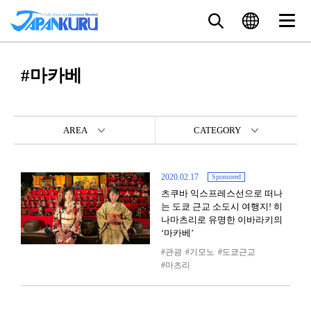
#마카베
AREA
CATEGORY
2020.02.17
Sponsored
츠쿠바 익스프레스선으로 떠나
는 도쿄 근교 소도시 여행지! 히
나마츠리로 유명한 이바라키의
‘마카베’
관광
기모노
도쿄근교
마츠리