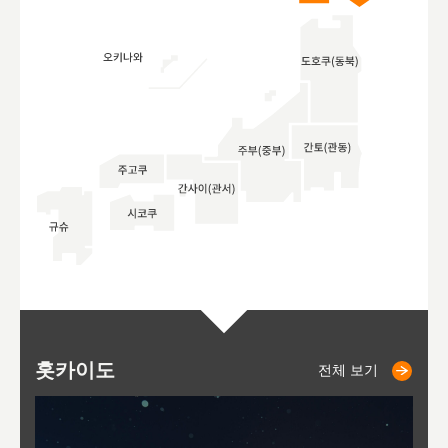
홋카이도
니세코
니키쵸
삿포로
오타루
도호
아
야
후
전체 보기
전체 보기
전체 보기
전체 보기
전체 보기