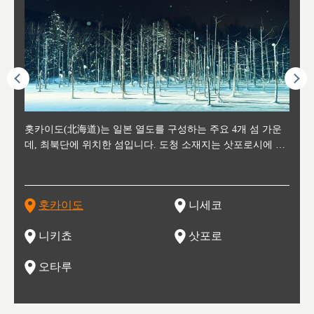
후에 위
홋카이도(北海道)는 일본 열도를 구성하는 주요 4개 섬 가운
신치토세 공항에서 약 2시간 거리의 니세코는, 세계 각지로부
홋카이도의 오타루에서 약 30여분 이동하면 도착하는 이곳은,
홋카이도의 도청 소재지로, 정치와 경제의 중심 도시로, 매년
홋카이도를 대표하는 관광 명소로 예로부터 무역항과 철도를
도호쿠
도호쿠
일본
일본
수수를
데, 최북단에 위치한 섬입니다. 도청 소재지는 삿포로시에 위
터 스키를 즐기기 위해 찾아드는 외국인 관광객들로 붐비는
과수 재배가 활발히 이뤄지는 작은 마을로, 포도와 사과, 체리
2월 오오도리 공원과 스스키노를 중심으로 시내 전역에서 열
통해 번영한 항구도시입니다. 운하를 따라 무역 상품을 보관
현, 
가타현, 후
한 자
리, 
 남쪽
치해 있습니다. 삿포로 맥주로 익히 알려진 삿포로시와 유명
도시로, 일본의 스노우 파우더를 제대로 즐길 수 있는 대형 스
가 생산됩니다. 특히 포도와 와인의 마을로 요이치시와 함께
리는 삿포로 눈 축제는 세계적인 이벤트로 알려져 있습니다.
하던 창고들이 당시의 모집을 간직하며 늘어서 있고, 창고 안
6현을
마츠리 (
부한 자연의 
시대
오키나
스키 리조트와 골프로 유명한 니세코정, 일본 3대 야경의 하
노우 리조트 지역입니다.
니키를 둘러보는 와인 투어리즘도 활성화되어 있는 곳입니다.
맥주와 라멘,양고기와 각종 신선한 해산물과 농산물로 미각과
은 박물관과, 라이브하우스, 수제 맥주 레스토랑과 카페등의
동북 
술)
세워
카마쓰, 오제 국립공원과 쓰루가성 공원, 
는 지
나로 꼽히는 하코다테시, 오타루 운하와 이국적인 풍경이 그
와인을 통해 신선한 지역의 먹거리와 오염되지않은 자연의 매
시각을 만족시켜주는 도시입니다.
레스토랑으로 쓰이고 있습니다.
한민국
신사와
벽한 파
홋카이도
니세코
도
이 가득
림 같은 오타루시가 관광지로 유명합니다.
력을 즐길 수 있는 여행을 즐길 수 있는 곳입니다.
한 
기있는 관광명소로
한 사
관광
네자와
니키쵸
삿포로
오타루