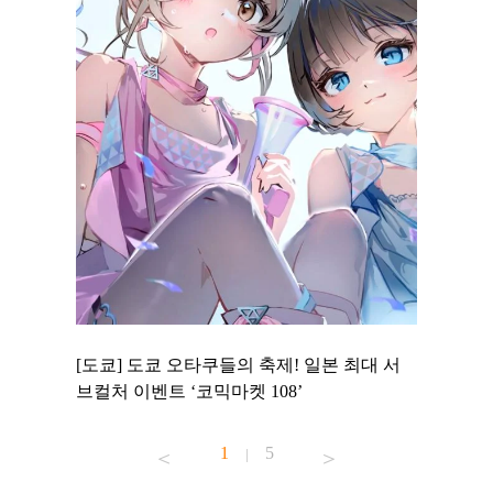
 to
[도쿄] 도쿄 오타쿠들의 축제! 일본 최대 서
[도쿄] 
 맛집 무료
브컬처 이벤트 ‘코믹마켓 108’
에서 즐기
1
5
|