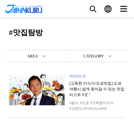
#맛집탐방
AREA
CATEGORY
2019.03.24
[고독한 미식가/도쿄맛집] 도쿄
여행시 쉽게 찾아갈 수 있는 맛집
리스트 9곳 !
음식
도쿄
고독한미식가
고탄다
다카다노바바