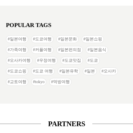
POPULAR TAGS
일본여행
도쿄여행
일본문화
일본쇼핑
가족여행
커플여행
일본편의점
일본음식
오사카여행
우정여행
도쿄맛집
도쿄
도쿄쇼핑
도쿄 여행
일본유학
일본
오사카
교토여행
tokyo
먹방여행
PARTNERS