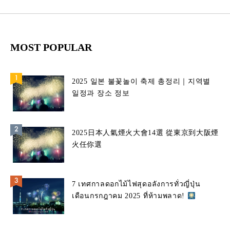
MOST POPULAR
2025 일본 불꽃놀이 축제 총정리｜지역별
일정과 장소 정보
2025日本人氣煙火大會14選 從東京到大阪煙
火任你選
7 เทศกาลดอกไม้ไฟสุดอลังการทั่วญี่ปุ่น
เดือนกรกฎาคม 2025 ที่ห้ามพลาด!