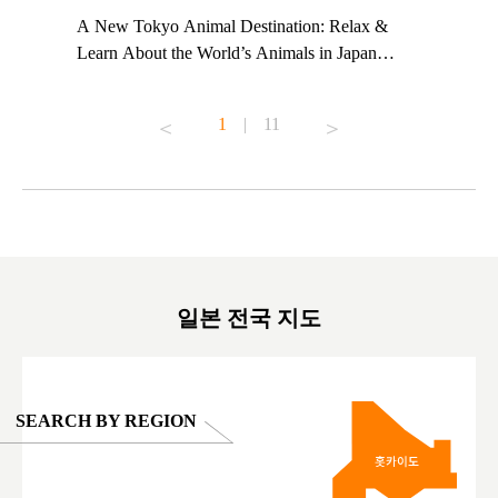
t TeamLab
A New Tokyo Animal Destination: Relax &
Shohei Oh
ng their
Learn About the World’s Animals in Japan
Other Jap
t to
#pr #japankuru #anitouch #anitouchtokyodome
From Kow
o see it for
#capybara #capybaracafe #animalcafe #tokyotrip
#pr #japa
1
|
11
#japantrip #카피바라 #애니터치 #아이와가볼
#kowa #sy
ink in bio)
만한곳 #도쿄여행 #가족여행 #東京旅遊 #東
#preworko
ex #kyoto
京親子景點 #日本動物互動體驗 #水豚泡澡 #
#japan
東京巨蛋城 #เที่ยวญี่ปุ่น2025 #ที่เที่ยว
#오타니쇼
on view of
ครอบครัว #สวนสัตว์ในร่ม #TokyoDomeCity
本旅遊 #運
oto ®
#anitouchtokyodome
ญี่ปุ่น #เ
#ผลิตภัณฑ์
일본 전국 지도
SEARCH BY REGION