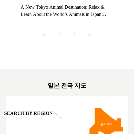
t TeamLab
A New Tokyo Animal Destination: Relax &
Shohei Oh
ng their
Learn About the World’s Animals in Japan
Other Jap
t to
#pr #japankuru #anitouch #anitouchtokyodome
From Kow
o see it for
#capybara #capybaracafe #animalcafe #tokyotrip
#pr #japa
1
|
11
#japantrip #카피바라 #애니터치 #아이와가볼
#kowa #sy
ink in bio)
만한곳 #도쿄여행 #가족여행 #東京旅遊 #東
#preworko
ex #kyoto
京親子景點 #日本動物互動體驗 #水豚泡澡 #
#japan
東京巨蛋城 #เที่ยวญี่ปุ่น2025 #ที่เที่ยว
#오타니쇼
on view of
ครอบครัว #สวนสัตว์ในร่ม #TokyoDomeCity
本旅遊 #運
oto ®
#anitouchtokyodome
ญี่ปุ่น #เ
#ผลิตภัณฑ์
일본 전국 지도
SEARCH BY REGION