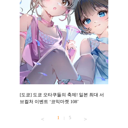
 to
[도쿄] 도쿄 오타쿠들의 축제! 일본 최대 서
[도쿄] 
 맛집 무료
브컬처 이벤트 ‘코믹마켓 108’
에서 즐기
1
5
|