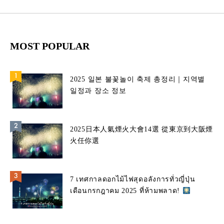
MOST POPULAR
2025 일본 불꽃놀이 축제 총정리｜지역별
일정과 장소 정보
2025日本人氣煙火大會14選 從東京到大阪煙
火任你選
7 เทศกาลดอกไม้ไฟสุดอลังการทั่วญี่ปุ่น
เดือนกรกฎาคม 2025 ที่ห้ามพลาด!