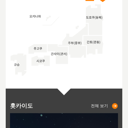
홋카이도
니세코
니키쵸
삿포로
오타루
도호
아
야
후
전체 보기
전체 보기
전체 보기
전체 보기
전체 보기