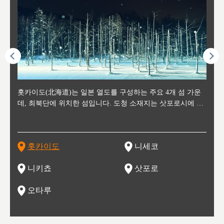
후에 위
홋카이도(北海道)는 일본 열도를 구성하는 주요 4개 섬 가운
신치토세 공항에서 약 2시간 거리의 니세코는, 세계 각지로부
홋카이도의 오타루에서 약 30여분 이동하면 도착하는 이곳은,
홋카이도의 도청 소재지로, 정치와 경제의 중심 도시로, 매년
홋카이도를 대표하는 관광 명소로 예로부터 무역항과 철도를
도호쿠
도호쿠
일본
일본
수수를
데, 최북단에 위치한 섬입니다. 도청 소재지는 삿포로시에 위
터 스키를 즐기기 위해 찾아드는 외국인 관광객들로 붐비는
과수 재배가 활발히 이뤄지는 작은 마을로, 포도와 사과, 체리
2월 오오도리 공원과 스스키노를 중심으로 시내 전역에서 열
통해 번영한 항구도시입니다. 운하를 따라 무역 상품을 보관
현, 
가타현, 후
한 자
리, 
 남쪽
치해 있습니다. 삿포로 맥주로 익히 알려진 삿포로시와 유명
도시로, 일본의 스노우 파우더를 제대로 즐길 수 있는 대형 스
가 생산됩니다. 특히 포도와 와인의 마을로 요이치시와 함께
리는 삿포로 눈 축제는 세계적인 이벤트로 알려져 있습니다.
하던 창고들이 당시의 모집을 간직하며 늘어서 있고, 창고 안
6현을
마츠리 (
부한 자연의 
시대
오키나
스키 리조트와 골프로 유명한 니세코정, 일본 3대 야경의 하
노우 리조트 지역입니다.
니키를 둘러보는 와인 투어리즘도 활성화되어 있는 곳입니다.
맥주와 라멘,양고기와 각종 신선한 해산물과 농산물로 미각과
은 박물관과, 라이브하우스, 수제 맥주 레스토랑과 카페등의
동북 
술)
세워
카마쓰, 오제 국립공원과 쓰루가성 공원, 
는 지
나로 꼽히는 하코다테시, 오타루 운하와 이국적인 풍경이 그
와인을 통해 신선한 지역의 먹거리와 오염되지않은 자연의 매
시각을 만족시켜주는 도시입니다.
레스토랑으로 쓰이고 있습니다.
한민국
신사와
벽한 파
홋카이도
니세코
도
이 가득
림 같은 오타루시가 관광지로 유명합니다.
력을 즐길 수 있는 여행을 즐길 수 있는 곳입니다.
한 
기있는 관광명소로
한 사
관광
네자와
니키쵸
삿포로
오타루