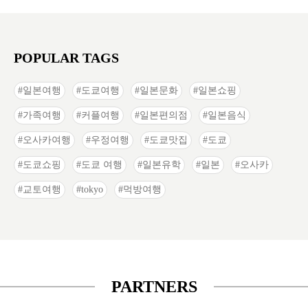
POPULAR TAGS
일본여행
도쿄여행
일본문화
일본쇼핑
가족여행
커플여행
일본편의점
일본음식
오사카여행
우정여행
도쿄맛집
도쿄
도쿄쇼핑
도쿄 여행
일본유학
일본
오사카
교토여행
tokyo
먹방여행
PARTNERS