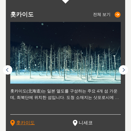
홋카이도
니세코
니키쵸
삿포로
오타루
도호
아
야
후
전체 보기
전체 보기
전체 보기
전체 보기
전체 보기
후에 위
홋카이도(北海道)는 일본 열도를 구성하는 주요 4개 섬 가운
신치토세 공항에서 약 2시간 거리의 니세코는, 세계 각지로부
홋카이도의 오타루에서 약 30여분 이동하면 도착하는 이곳은,
홋카이도의 도청 소재지로, 정치와 경제의 중심 도시로, 매년
홋카이도를 대표하는 관광 명소로 예로부터 무역항과 철도를
도호쿠
도호쿠
일본
일본
수수를
데, 최북단에 위치한 섬입니다. 도청 소재지는 삿포로시에 위
터 스키를 즐기기 위해 찾아드는 외국인 관광객들로 붐비는
과수 재배가 활발히 이뤄지는 작은 마을로, 포도와 사과, 체리
2월 오오도리 공원과 스스키노를 중심으로 시내 전역에서 열
통해 번영한 항구도시입니다. 운하를 따라 무역 상품을 보관
현, 
가타현, 후
한 자
리, 
 남쪽
치해 있습니다. 삿포로 맥주로 익히 알려진 삿포로시와 유명
도시로, 일본의 스노우 파우더를 제대로 즐길 수 있는 대형 스
가 생산됩니다. 특히 포도와 와인의 마을로 요이치시와 함께
리는 삿포로 눈 축제는 세계적인 이벤트로 알려져 있습니다.
하던 창고들이 당시의 모집을 간직하며 늘어서 있고, 창고 안
6현을
마츠리 (
부한 자연의 
시대
오키나
스키 리조트와 골프로 유명한 니세코정, 일본 3대 야경의 하
노우 리조트 지역입니다.
니키를 둘러보는 와인 투어리즘도 활성화되어 있는 곳입니다.
맥주와 라멘,양고기와 각종 신선한 해산물과 농산물로 미각과
은 박물관과, 라이브하우스, 수제 맥주 레스토랑과 카페등의
동북 
술)
세워
카마쓰, 오제 국립공원과 쓰루가성 공원, 
는 지
나로 꼽히는 하코다테시, 오타루 운하와 이국적인 풍경이 그
와인을 통해 신선한 지역의 먹거리와 오염되지않은 자연의 매
시각을 만족시켜주는 도시입니다.
레스토랑으로 쓰이고 있습니다.
한민국
신사와
벽한 파
홋카이도
니세코
도
이 가득
림 같은 오타루시가 관광지로 유명합니다.
력을 즐길 수 있는 여행을 즐길 수 있는 곳입니다.
한 
기있는 관광명소로
한 사
관광
네자와