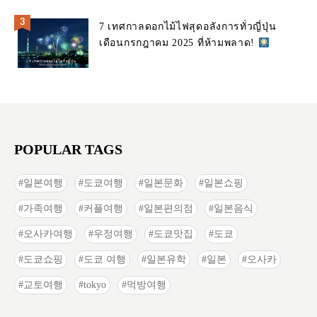
7 เทศกาลดอกไม้ไฟสุดอลังการทั่วญี่ปุ่น
เดือนกรกฎาคม 2025 ที่ห้ามพลาด!
POPULAR TAGS
일본여행
도쿄여행
일본문화
일본쇼핑
가족여행
커플여행
일본편의점
일본음식
오사카여행
우정여행
도쿄맛집
도쿄
도쿄쇼핑
도쿄 여행
일본유학
일본
오사카
교토여행
tokyo
먹방여행