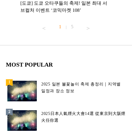
 to
[도쿄] 도쿄 오타쿠들의 축제! 일본 최대 서
[도쿄] 
 맛집 무료
브컬처 이벤트 ‘코믹마켓 108’
에서 즐기
1
5
|
MOST POPULAR
2025 일본 불꽃놀이 축제 총정리｜지역별
일정과 장소 정보
2025日本人氣煙火大會14選 從東京到大阪煙
火任你選