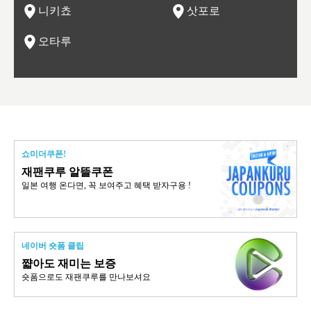
니키쵸
삿포로
오타루
쇼미더쿠폰!
재팬쿠루 알뜰쿠폰
일본 여행 온다면, 꼭 보여주고 혜택 받자구용 !
네이버 숏폼 클립
쨟아도 재미는 보증
숏폼으로도 재팬쿠루를 만나보셔요