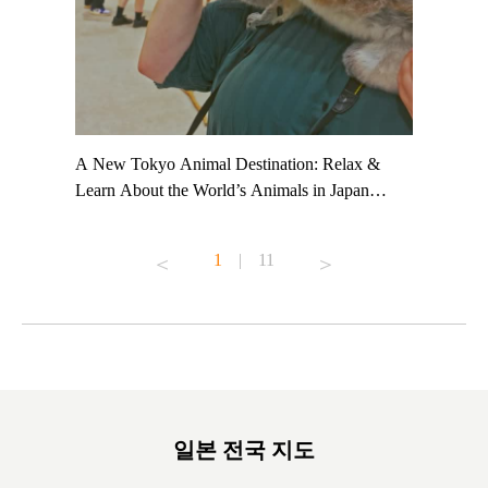
t TeamLab
A New Tokyo Animal Destination: Relax &
Shohei Oh
ng their
Learn About the World’s Animals in Japan
Other Jap
t to
#pr #japankuru #anitouch #anitouchtokyodome
From Kow
o see it for
#capybara #capybaracafe #animalcafe #tokyotrip
#pr #japa
1
|
11
#japantrip #카피바라 #애니터치 #아이와가볼
#kowa #sy
ink in bio)
만한곳 #도쿄여행 #가족여행 #東京旅遊 #東
#preworko
ex #kyoto
京親子景點 #日本動物互動體驗 #水豚泡澡 #
#japan
東京巨蛋城 #เที่ยวญี่ปุ่น2025 #ที่เที่ยว
#오타니쇼
on view of
ครอบครัว #สวนสัตว์ในร่ม #TokyoDomeCity
本旅遊 #運
oto ®
#anitouchtokyodome
ญี่ปุ่น #เ
#ผลิตภัณฑ์
일본 전국 지도