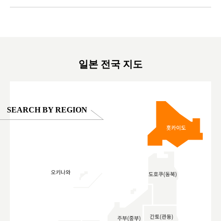
ex #kyoto
京親子景點 #日本動物互動體驗 #水豚泡澡 #
#japan
東京巨蛋城 #เที่ยวญี่ปุ่น2025 #ที่เที่ยว
#오타니쇼
on view of
ครอบครัว #สวนสัตว์ในร่ม #TokyoDomeCity
本旅遊 #運
oto ®
#anitouchtokyodome
ญี่ปุ่น #เ
#ผลิตภัณฑ์
일본 전국 지도
SEARCH BY REGION