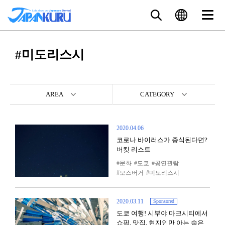
#미도리스시
AREA
CATEGORY
2020.04.06
코로나 바이러스가 종식된다면?
버킷 리스트
문화
도쿄
공연관람
모스버거
미도리스시
2020.03.11
Sponsored
도쿄 여행! 시부야 마크시티에서
쇼핑, 맛집, 현지인만 아는 숨은