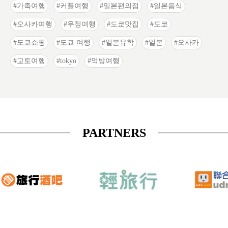
가족여행
커플여행
일본편의점
일본음식
오사카여행
우정여행
도쿄맛집
도쿄
도쿄쇼핑
도쿄 여행
일본유학
일본
오사카
교토여행
tokyo
먹방여행
PARTNERS