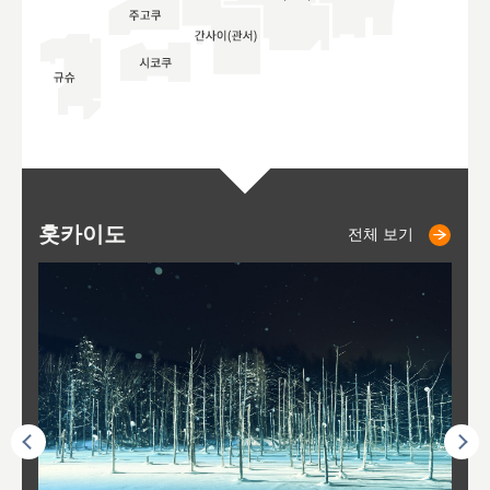
홋카이도
니세코
니키쵸
삿포로
오타루
도호
아
야
후
전체 보기
전체 보기
전체 보기
전체 보기
전체 보기