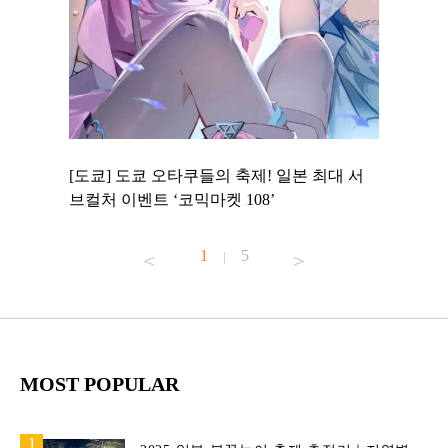
 to
[도쿄] 도쿄 오타쿠들의 축제! 일본 최대 서
[도쿄] 
 맛집 무료
브컬처 이벤트 ‘코믹마켓 108’
에서 즐기
1
5
|
MOST POPULAR