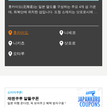
후에 위
홋카이도(北海道)는 일본 열도를 구성하는 주요 4개 섬 가운
신치토세 공항에서 약 2시간 거리의 니세코는, 세계 각지로부
홋카이도의 오타루에서 약 30여분 이동하면 도착하는 이곳은,
홋카이도의 도청 소재지로, 정치와 경제의 중심 도시로, 매년
홋카이도를 대표하는 관광 명소로 예로부터 무역항과 철도를
도호쿠
도호쿠
일본
일본
수수를
데, 최북단에 위치한 섬입니다. 도청 소재지는 삿포로시에 위
터 스키를 즐기기 위해 찾아드는 외국인 관광객들로 붐비는
과수 재배가 활발히 이뤄지는 작은 마을로, 포도와 사과, 체리
2월 오오도리 공원과 스스키노를 중심으로 시내 전역에서 열
통해 번영한 항구도시입니다. 운하를 따라 무역 상품을 보관
현, 
가타현, 후
한 자
리, 
 남쪽
치해 있습니다. 삿포로 맥주로 익히 알려진 삿포로시와 유명
도시로, 일본의 스노우 파우더를 제대로 즐길 수 있는 대형 스
가 생산됩니다. 특히 포도와 와인의 마을로 요이치시와 함께
리는 삿포로 눈 축제는 세계적인 이벤트로 알려져 있습니다.
하던 창고들이 당시의 모집을 간직하며 늘어서 있고, 창고 안
6현을
마츠리 (
부한 자연의 
시대
오키나
스키 리조트와 골프로 유명한 니세코정, 일본 3대 야경의 하
노우 리조트 지역입니다.
니키를 둘러보는 와인 투어리즘도 활성화되어 있는 곳입니다.
맥주와 라멘,양고기와 각종 신선한 해산물과 농산물로 미각과
은 박물관과, 라이브하우스, 수제 맥주 레스토랑과 카페등의
동북 
술)
세워
카마쓰, 오제 국립공원과 쓰루가성 공원, 
는 지
나로 꼽히는 하코다테시, 오타루 운하와 이국적인 풍경이 그
와인을 통해 신선한 지역의 먹거리와 오염되지않은 자연의 매
시각을 만족시켜주는 도시입니다.
레스토랑으로 쓰이고 있습니다.
한민국
신사와
벽한 파
홋카이도
니세코
도
이 가득
림 같은 오타루시가 관광지로 유명합니다.
력을 즐길 수 있는 여행을 즐길 수 있는 곳입니다.
한 
기있는 관광명소로
한 사
관광
네자와
니키쵸
삿포로
오타루
쇼미더쿠폰!
재팬쿠루 알뜰쿠폰
일본 여행 온다면, 꼭 보여주고 혜택 받자구용 !