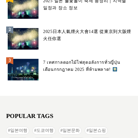
2025 일본 불꽃놀이 축제 총정리｜지역별
일정과 장소 정보
2025日本人氣煙火大會14選 從東京到大阪煙
火任你選
7 เทศกาลดอกไม้ไฟสุดอลังการทั่วญี่ปุ่น
เดือนกรกฎาคม 2025 ที่ห้ามพลาด!
POPULAR TAGS
일본여행
도쿄여행
일본문화
일본쇼핑