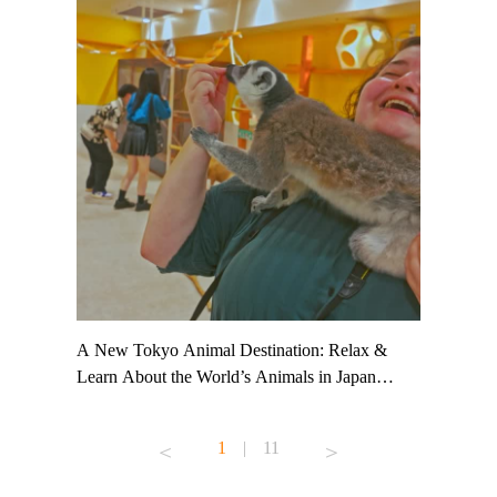
t TeamLab
A New Tokyo Animal Destination: Relax &
Shohei Oh
ng their
Learn About the World’s Animals in Japan
Other Jap
t to
#pr #japankuru #anitouch #anitouchtokyodome
From Kow
o see it for
#capybara #capybaracafe #animalcafe #tokyotrip
#pr #japa
1
|
11
#japantrip #카피바라 #애니터치 #아이와가볼
#kowa #sy
ink in bio)
만한곳 #도쿄여행 #가족여행 #東京旅遊 #東
#preworko