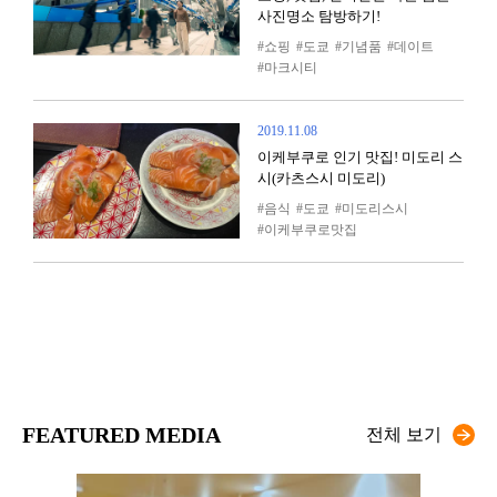
사진명소 탐방하기!
쇼핑
도쿄
기념품
데이트
마크시티
2019.11.08
이케부쿠로 인기 맛집! 미도리 스
시(카츠스시 미도리)
음식
도쿄
미도리스시
이케부쿠로맛집
FEATURED MEDIA
전체 보기