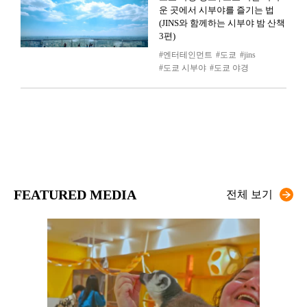
운 곳에서 시부야를 즐기는 법
(JINS와 함께하는 시부야 밤 산책
3편)
엔터테인먼트
도쿄
jins
도쿄 시부야
도쿄 야경
FEATURED MEDIA
전체 보기