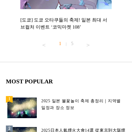
 to
[도쿄] 도쿄 오타쿠들의 축제! 일본 최대 서
[도쿄] 
 맛집 무료
브컬처 이벤트 ‘코믹마켓 108’
에서 즐기
1
5
|
MOST POPULAR
2025 일본 불꽃놀이 축제 총정리｜지역별
일정과 장소 정보
2025日本人氣煙火大會14選 從東京到大阪煙