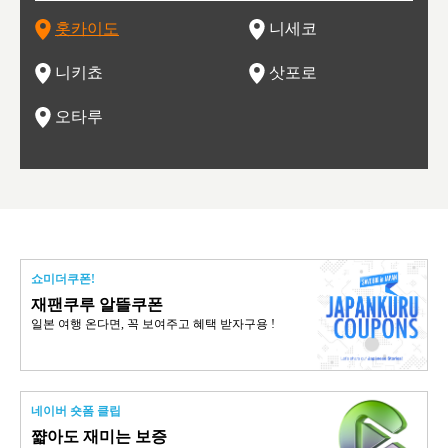
는 지
나로 꼽히는 하코다테시, 오타루 운하와 이국적인 풍경이 그
와인을 통해 신선한 지역의 먹거리와 오염되지않은 자연의 매
시각을 만족시켜주는 도시입니다.
레스토랑으로 쓰이고 있습니다.
한민국
신사와
벽한 파
홋카이도
니세코
도
이 가득
림 같은 오타루시가 관광지로 유명합니다.
력을 즐길 수 있는 여행을 즐길 수 있는 곳입니다.
한 
기있는 관광명소로
한 사
관광
네자와
니키쵸
삿포로
오타루
쇼미더쿠폰!
재팬쿠루 알뜰쿠폰
일본 여행 온다면, 꼭 보여주고 혜택 받자구용 !
네이버 숏폼 클립
쨟아도 재미는 보증