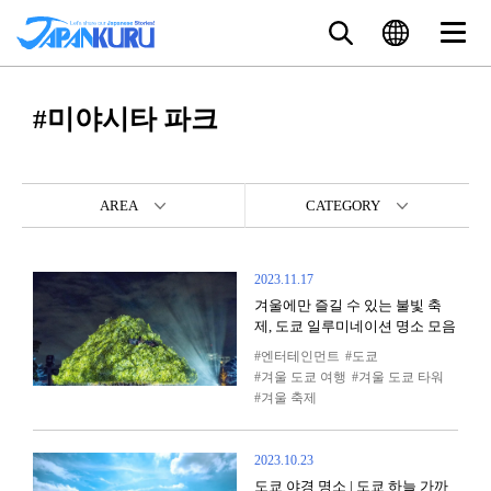
#미야시타 파크
AREA
CATEGORY
2023.11.17
겨울에만 즐길 수 있는 불빛 축
제, 도쿄 일루미네이션 명소 모음
엔터테인먼트
도쿄
겨울 도쿄 여행
겨울 도쿄 타워
겨울 축제
2023.10.23
도쿄 야경 명소 | 도쿄 하늘 가까