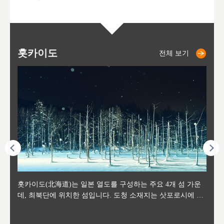
홋카이도
니세코
니키쵸
삿포로
오타루
도호
아
야
후
전체 보기
전체 보기
전체 보기
전체 보기
전체 보기
후에 위
홋카이도(北海道)는 일본 열도를 구성하는 주요 4개 섬 가운
신치토세 공항에서 약 2시간 거리의 니세코는, 세계 각지로부
홋카이도의 오타루에서 약 30여분 이동하면 도착하는 이곳은,
홋카이도의 도청 소재지로, 정치와 경제의 중심 도시로, 매년
홋카이도를 대표하는 관광 명소로 예로부터 무역항과 철도를
도호쿠
도호쿠
일본
일본
수수를
데, 최북단에 위치한 섬입니다. 도청 소재지는 삿포로시에 위
터 스키를 즐기기 위해 찾아드는 외국인 관광객들로 붐비는
과수 재배가 활발히 이뤄지는 작은 마을로, 포도와 사과, 체리
2월 오오도리 공원과 스스키노를 중심으로 시내 전역에서 열
통해 번영한 항구도시입니다. 운하를 따라 무역 상품을 보관
현, 
가타현, 후
한 자
리, 
 남쪽
치해 있습니다. 삿포로 맥주로 익히 알려진 삿포로시와 유명
도시로, 일본의 스노우 파우더를 제대로 즐길 수 있는 대형 스
가 생산됩니다. 특히 포도와 와인의 마을로 요이치시와 함께
리는 삿포로 눈 축제는 세계적인 이벤트로 알려져 있습니다.
하던 창고들이 당시의 모집을 간직하며 늘어서 있고, 창고 안
6현을
마츠리 (
부한 자연의 
시대
오키나
스키 리조트와 골프로 유명한 니세코정, 일본 3대 야경의 하
노우 리조트 지역입니다.
니키를 둘러보는 와인 투어리즘도 활성화되어 있는 곳입니다.
맥주와 라멘,양고기와 각종 신선한 해산물과 농산물로 미각과
은 박물관과, 라이브하우스, 수제 맥주 레스토랑과 카페등의
동북 
술)
세워
카마쓰, 오제 국립공원과 쓰루가성 공원, 