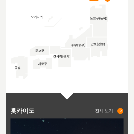
홋카이도
니세코
니키쵸
삿포로
오타루
도호
아
야
후
전체 보기
전체 보기
전체 보기
전체 보기
전체 보기