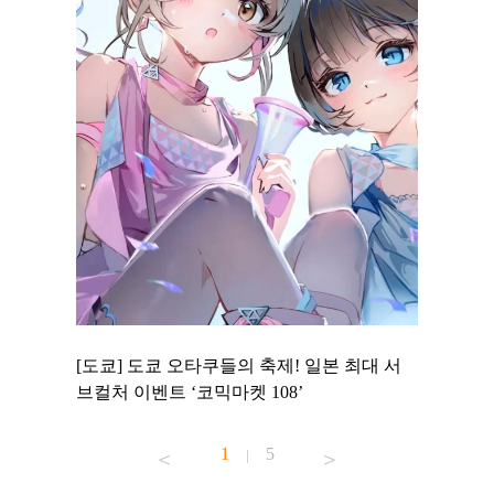
 to
[도쿄] 도쿄 오타쿠들의 축제! 일본 최대 서
[도쿄] 
 맛집 무료
브컬처 이벤트 ‘코믹마켓 108’
에서 즐기
1
5
|