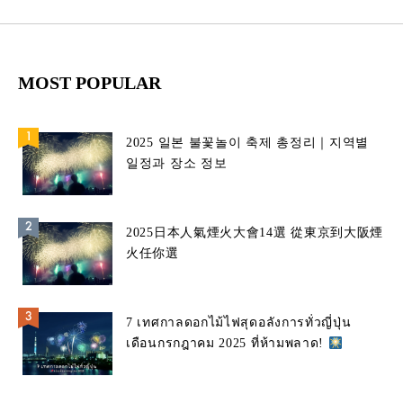
MOST POPULAR
2025 일본 불꽃놀이 축제 총정리｜지역별
일정과 장소 정보
2025日本人氣煙火大會14選 從東京到大阪煙
火任你選
7 เทศกาลดอกไม้ไฟสุดอลังการทั่วญี่ปุ่น
เดือนกรกฎาคม 2025 ที่ห้ามพลาด!