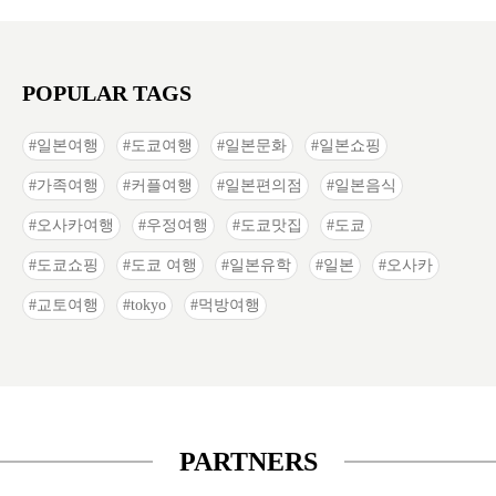
POPULAR TAGS
일본여행
도쿄여행
일본문화
일본쇼핑
가족여행
커플여행
일본편의점
일본음식
오사카여행
우정여행
도쿄맛집
도쿄
도쿄쇼핑
도쿄 여행
일본유학
일본
오사카
교토여행
tokyo
먹방여행
PARTNERS