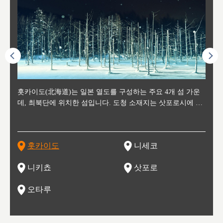
후에 위
홋카이도(北海道)는 일본 열도를 구성하는 주요 4개 섬 가운
신치토세 공항에서 약 2시간 거리의 니세코는, 세계 각지로부
홋카이도의 오타루에서 약 30여분 이동하면 도착하는 이곳은,
홋카이도의 도청 소재지로, 정치와 경제의 중심 도시로, 매년
홋카이도를 대표하는 관광 명소로 예로부터 무역항과 철도를
도호쿠
도호쿠
일본
일본
수수를
데, 최북단에 위치한 섬입니다. 도청 소재지는 삿포로시에 위
터 스키를 즐기기 위해 찾아드는 외국인 관광객들로 붐비는
과수 재배가 활발히 이뤄지는 작은 마을로, 포도와 사과, 체리
2월 오오도리 공원과 스스키노를 중심으로 시내 전역에서 열
통해 번영한 항구도시입니다. 운하를 따라 무역 상품을 보관
현, 
가타현, 후
한 자
리, 
 남쪽
치해 있습니다. 삿포로 맥주로 익히 알려진 삿포로시와 유명
도시로, 일본의 스노우 파우더를 제대로 즐길 수 있는 대형 스
가 생산됩니다. 특히 포도와 와인의 마을로 요이치시와 함께
리는 삿포로 눈 축제는 세계적인 이벤트로 알려져 있습니다.
하던 창고들이 당시의 모집을 간직하며 늘어서 있고, 창고 안
6현을
마츠리 (
부한 자연의 
시대
오키나
스키 리조트와 골프로 유명한 니세코정, 일본 3대 야경의 하
노우 리조트 지역입니다.
니키를 둘러보는 와인 투어리즘도 활성화되어 있는 곳입니다.
맥주와 라멘,양고기와 각종 신선한 해산물과 농산물로 미각과
은 박물관과, 라이브하우스, 수제 맥주 레스토랑과 카페등의
동북 
술)
세워
카마쓰, 오제 국립공원과 쓰루가성 공원, 
는 지
나로 꼽히는 하코다테시, 오타루 운하와 이국적인 풍경이 그
와인을 통해 신선한 지역의 먹거리와 오염되지않은 자연의 매
시각을 만족시켜주는 도시입니다.
레스토랑으로 쓰이고 있습니다.
한민국
신사와
벽한 파
홋카이도
니세코
도
이 가득
림 같은 오타루시가 관광지로 유명합니다.
력을 즐길 수 있는 여행을 즐길 수 있는 곳입니다.
한 
기있는 관광명소로
한 사
관광
네자와
니키쵸
삿포로
오타루