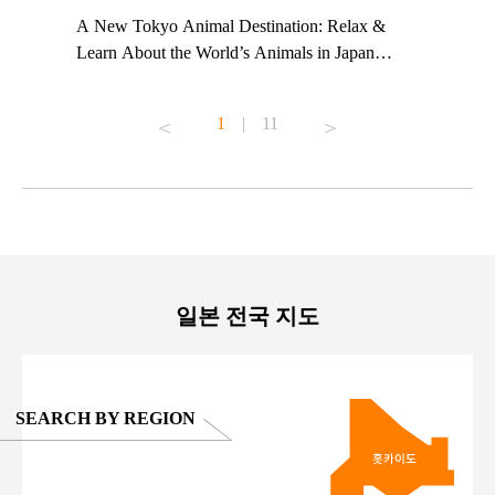
t TeamLab
A New Tokyo Animal Destination: Relax &
Shohei Oh
ng their
Learn About the World’s Animals in Japan
Other Jap
t to
#pr #japankuru #anitouch #anitouchtokyodome
From Kow
o see it for
#capybara #capybaracafe #animalcafe #tokyotrip
#pr #japa
1
|
11
#japantrip #카피바라 #애니터치 #아이와가볼
#kowa #sy
ink in bio)
만한곳 #도쿄여행 #가족여행 #東京旅遊 #東
#preworko
ex #kyoto
京親子景點 #日本動物互動體驗 #水豚泡澡 #
#japan
東京巨蛋城 #เที่ยวญี่ปุ่น2025 #ที่เที่ยว
#오타니쇼
on view of
ครอบครัว #สวนสัตว์ในร่ม #TokyoDomeCity
本旅遊 #運
oto ®
#anitouchtokyodome
ญี่ปุ่น #เ
#ผลิตภัณฑ์
일본 전국 지도
SEARCH BY REGION