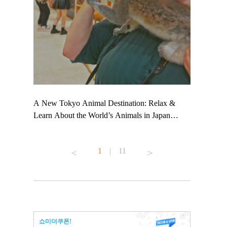
 TeamLab
A New Tokyo Animal Destination: Relax &
Shohei Oht
ng their
Learn About the World’s Animals in Japan
Other Japa
t to
#pr #japankuru #anitouch #anitouchtokyodome
From Kow
 see it for
#capybara #capybaracafe #animalcafe #tokyotrip
#pr #japan
1
|
11
#japantrip #카피바라 #애니터치 #아이와가볼
#kowa #sy
ink in bio)
만한곳 #도쿄여행 #가족여행 #東京旅遊 #東
#preworkou
ex #kyoto
京親子景點 #日本動物互動體驗 #水豚泡澡 #
#japan
東京巨蛋城 #เที่ยวญี่ปุ่น2025 #ที่เที่ยว
#오타니쇼
n view of
ครอบครัว #สวนสัตว์ในร่ม #TokyoDomeCity
本旅遊 #運
to ®
#anitouchtokyodome
ญี่ปุ่น #เ
쇼미더쿠폰!
#ผลิตภัณฑ์