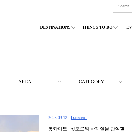
DESTINATIONS
THINGS TO DO
EV
본 전국
음식
도호쿠(동북)
숙박
주부(중부)
엔
카이도
쇼핑
간토(관동)
문화
간사이(관서)
관
AREA
CATEGORY
2023.09.12
Sponsored
홋카이도 | 삿포로의 사계절을 만끽할