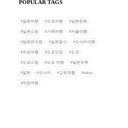
POPULAR TAGS
일본여행
도쿄여행
일본문화
일본쇼핑
가족여행
커플여행
일본편의점
일본음식
오사카여행
우정여행
도쿄맛집
도쿄
도쿄쇼핑
도쿄 여행
일본유학
일본
오사카
교토여행
tokyo
먹방여행