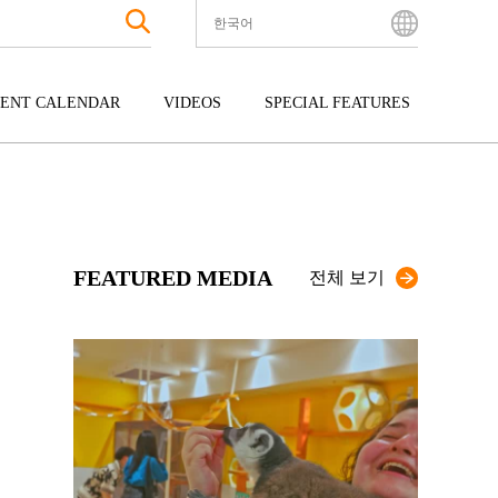
한국어
English
Bahasa Indonesia
ENT CALENDAR
VIDEOS
SPECIAL FEATURES
Français
한국어
터테인먼트
주고쿠
규슈
中文简体
광
시코쿠
오키나와
中文繁體
ไทย
FEATURED MEDIA
Tiếng Việt
전체 보기
日本語