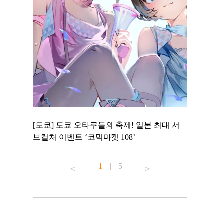
 to
[도쿄] 도쿄 오타쿠들의 축제! 일본 최대 서
[도쿄] 도
 맛집 무료
브컬처 이벤트 ‘코믹마켓 108’
에서 즐기
1
|
5