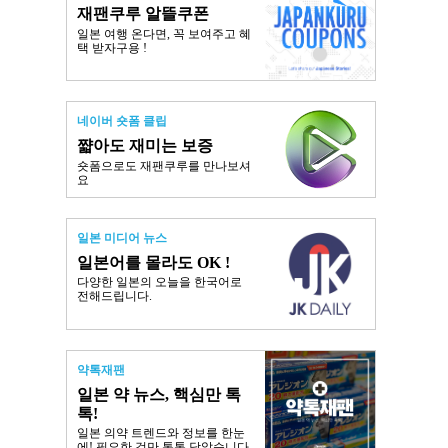
재팬쿠루 알뜰쿠폰
일본 여행 온다면, 꼭 보여주고 혜
택 받자구용 !
네이버 숏폼 클립
쨟아도 재미는 보증
숏폼으로도 재팬쿠루를 만나보셔
요
일본 미디어 뉴스
일본어를 몰라도 OK !
다양한 일본의 오늘을 한국어로
전해드립니다.
약톡재팬
일본 약 뉴스, 핵심만 톡
톡!
일본 의약 트렌드와 정보를 한눈
에! 필요한 것만 톡톡 담았습니다.