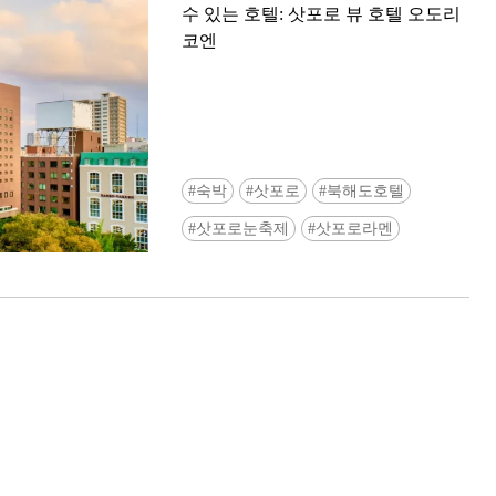
수 있는 호텔: 삿포로 뷰 호텔 오도리
코엔
숙박
삿포로
북해도호텔
Ready to see TeamLab in Kyoto!? At
삿포로눈축제
삿포로라멘
Biovortex Kyoto, the collective is taki
acclaimed immersive art and bringing i
Japan's ancient capital. We can't wait to
ourselves this autumn!
>> Find out more at Japankuru.com! (l
#japankuru #teamlab #teamlabbiovort
#kyototrip #japantravel #artnews
Photos courtesy of teamLab, Exhibitio
teamLab Biovortex Kyoto, 2025, Kyo
teamLab, courtesy Pace Gallery