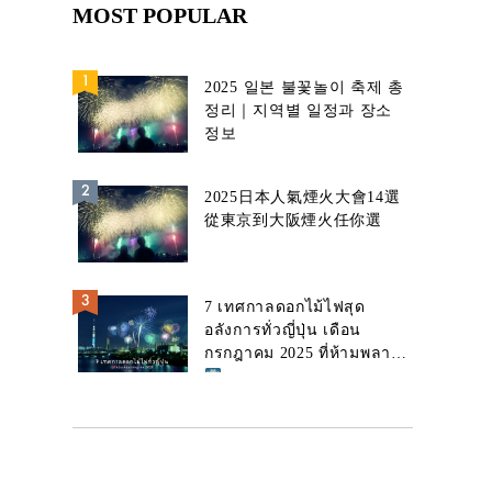
MOST POPULAR
2025 일본 불꽃놀이 축제 총
정리｜지역별 일정과 장소
정보
2025日本人氣煙火大會14選
從東京到大阪煙火任你選
7 เทศกาลดอกไม้ไฟสุด
อลังการทั่วญี่ปุ่น เดือน
กรกฎาคม 2025 ที่ห้ามพลาด!