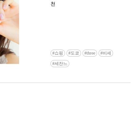
천
쇼핑
도쿄
three
비세
Ready to see TeamLab in Kyoto!? At
세잔느
Biovortex Kyoto, the collective is taki
acclaimed immersive art and bringing i
Japan's ancient capital. We can't wait to
ourselves this autumn!
>> Find out more at Japankuru.com! (l
#japankuru #teamlab #teamlabbiovort
#kyototrip #japantravel #artnews
Photos courtesy of teamLab, Exhibitio
teamLab Biovortex Kyoto, 2025, Kyo
teamLab, courtesy Pace Gallery