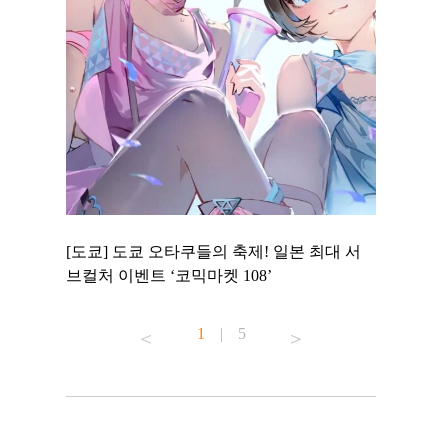
 to
[도쿄] 도쿄 오타쿠들의 축제! 일본 최대 서
[도쿄] 도
 맛집 무료
브컬처 이벤트 ‘코믹마켓 108’
에서 즐기
1
|
5