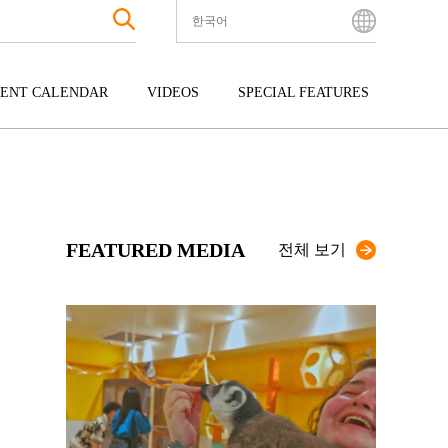
한국어
English
Bahasa Indonesia
ENT CALENDAR
VIDEOS
SPECIAL FEATURES
Français
한국어
터테인먼트
주고쿠
규슈
中文简体
광
시코쿠
오키나와
中文繁體
ไทย
FEATURED MEDIA
Tiếng Việt
전체 보기
日本語