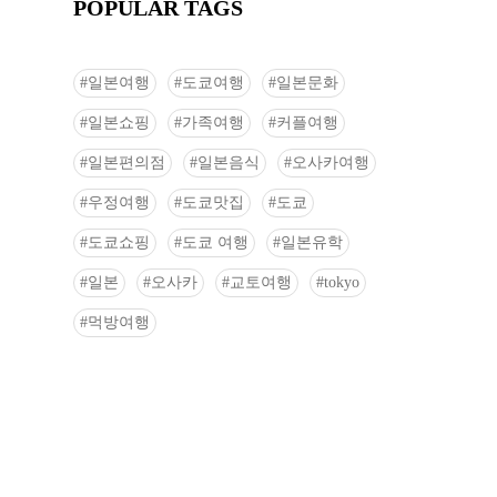
POPULAR TAGS
일본여행
도쿄여행
일본문화
일본쇼핑
가족여행
커플여행
일본편의점
일본음식
오사카여행
우정여행
도쿄맛집
도쿄
도쿄쇼핑
도쿄 여행
일본유학
일본
오사카
교토여행
tokyo
먹방여행