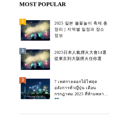
MOST POPULAR
2025 일본 불꽃놀이 축제 총
정리｜지역별 일정과 장소
정보
2025日本人氣煙火大會14選
從東京到大阪煙火任你選
7 เทศกาลดอกไม้ไฟสุด
อลังการทั่วญี่ปุ่น เดือน
กรกฎาคม 2025 ที่ห้ามพลาด!