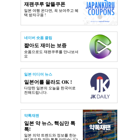
재팬쿠루 알뜰쿠폰
일본 여행 온다면, 꼭 보여주고 혜
택 받자구용 !
네이버 숏폼 클립
쨟아도 재미는 보증
숏폼으로도 재팬쿠루를 만나보셔
요
일본 미디어 뉴스
일본어를 몰라도 OK !
다양한 일본의 오늘을 한국어로
전해드립니다.
약톡재팬
일본 약 뉴스, 핵심만 톡
톡!
일본 의약 트렌드와 정보를 한눈
에! 필요한 것만 톡톡 담았습니다.