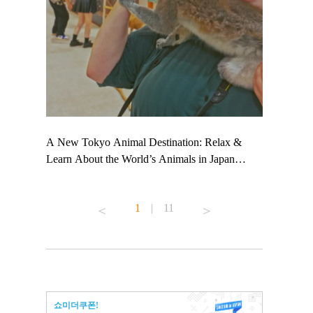
 TeamLab
A New Tokyo Animal Destination: Relax &
Shohei Oht
ng their
Learn About the World’s Animals in Japan
Other Japa
t to
#pr #japankuru #anitouch #anitouchtokyodome
From Kow
 see it for
#capybara #capybaracafe #animalcafe #tokyotrip
#pr #japan
1
|
11
#japantrip #카피바라 #애니터치 #아이와가볼
#kowa #sy
ink in bio)
만한곳 #도쿄여행 #가족여행 #東京旅遊 #東
#preworkou
ex #kyoto
京親子景點 #日本動物互動體驗 #水豚泡澡 #
#japan
東京巨蛋城 #เที่ยวญี่ปุ่น2025 #ที่เที่ยว
#오타니쇼
n view of
ครอบครัว #สวนสัตว์ในร่ม #TokyoDomeCity
本旅遊 #運
to ®
#anitouchtokyodome
ญี่ปุ่น #เ
쇼미더쿠폰!
#ผลิตภัณฑ์