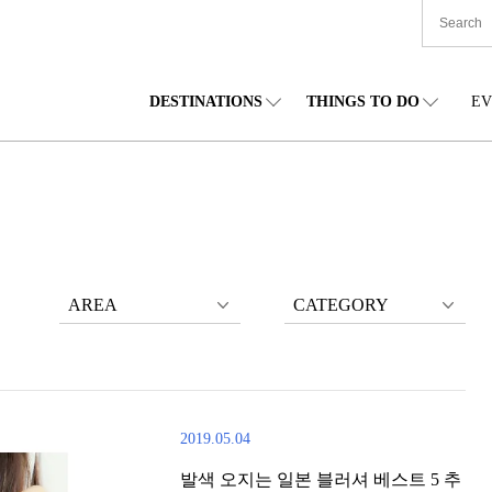
DESTINATIONS
THINGS TO DO
EV
본 전국
음식
도호쿠(동북)
숙박
주부(중부)
엔
카이도
쇼핑
간토(관동)
문화
간사이(관서)
관
AREA
CATEGORY
2019.05.04
발색 오지는 일본 블러셔 베스트 5 추