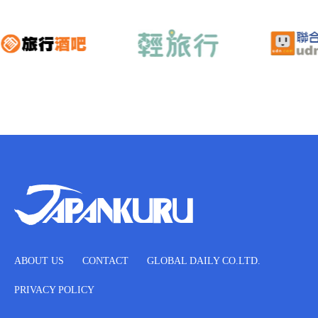
ABOUT US
CONTACT
GLOBAL DAILY CO.LTD.
PRIVACY POLICY