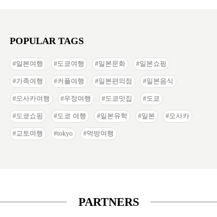
POPULAR TAGS
일본여행
도쿄여행
일본문화
일본쇼핑
가족여행
커플여행
일본편의점
일본음식
오사카여행
우정여행
도쿄맛집
도쿄
도쿄쇼핑
도쿄 여행
일본유학
일본
오사카
교토여행
tokyo
먹방여행
PARTNERS