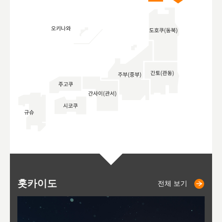
홋카이도
니세코
니키쵸
삿포로
오타루
도호
아
야
후
전체 보기
전체 보기
전체 보기
전체 보기
전체 보기