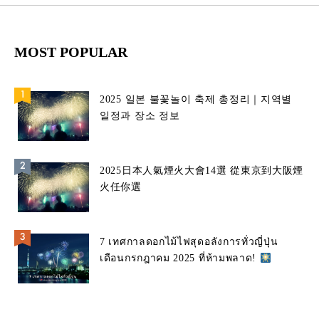
MOST POPULAR
2025 일본 불꽃놀이 축제 총정리｜지역별
일정과 장소 정보
2025日本人氣煙火大會14選 從東京到大阪煙
火任你選
7 เทศกาลดอกไม้ไฟสุดอลังการทั่วญี่ปุ่น
เดือนกรกฎาคม 2025 ที่ห้ามพลาด!