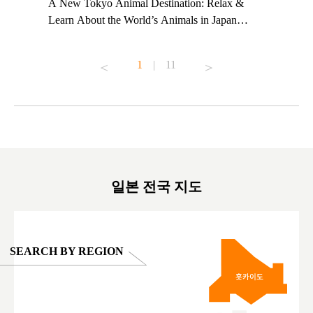
t TeamLab
A New Tokyo Animal Destination: Relax &
Shohei Oh
ng their
Learn About the World’s Animals in Japan
Other Jap
t to
#pr #japankuru #anitouch #anitouchtokyodome
From Kow
o see it for
#capybara #capybaracafe #animalcafe #tokyotrip
#pr #japa
1
|
11
#japantrip #카피바라 #애니터치 #아이와가볼
#kowa #sy
ink in bio)
만한곳 #도쿄여행 #가족여행 #東京旅遊 #東
#preworko
ex #kyoto
京親子景點 #日本動物互動體驗 #水豚泡澡 #
#japan
東京巨蛋城 #เที่ยวญี่ปุ่น2025 #ที่เที่ยว
#오타니쇼
on view of
ครอบครัว #สวนสัตว์ในร่ม #TokyoDomeCity
本旅遊 #運
oto ®
#anitouchtokyodome
ญี่ปุ่น #เ
#ผลิตภัณฑ์
일본 전국 지도
SEARCH BY REGION