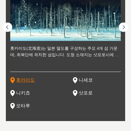
후에 위
홋카이도(北海道)는 일본 열도를 구성하는 주요 4개 섬 가운
신치토세 공항에서 약 2시간 거리의 니세코는, 세계 각지로부
홋카이도의 오타루에서 약 30여분 이동하면 도착하는 이곳은,
홋카이도의 도청 소재지로, 정치와 경제의 중심 도시로, 매년
홋카이도를 대표하는 관광 명소로 예로부터 무역항과 철도를
도호쿠
도호쿠
일본
일본
수수를
데, 최북단에 위치한 섬입니다. 도청 소재지는 삿포로시에 위
터 스키를 즐기기 위해 찾아드는 외국인 관광객들로 붐비는
과수 재배가 활발히 이뤄지는 작은 마을로, 포도와 사과, 체리
2월 오오도리 공원과 스스키노를 중심으로 시내 전역에서 열
통해 번영한 항구도시입니다. 운하를 따라 무역 상품을 보관
현, 
가타현, 후
한 자
리, 
 남쪽
치해 있습니다. 삿포로 맥주로 익히 알려진 삿포로시와 유명
도시로, 일본의 스노우 파우더를 제대로 즐길 수 있는 대형 스
가 생산됩니다. 특히 포도와 와인의 마을로 요이치시와 함께
리는 삿포로 눈 축제는 세계적인 이벤트로 알려져 있습니다.
하던 창고들이 당시의 모집을 간직하며 늘어서 있고, 창고 안
6현을
마츠리 (
부한 자연의 
시대
오키나
스키 리조트와 골프로 유명한 니세코정, 일본 3대 야경의 하
노우 리조트 지역입니다.
니키를 둘러보는 와인 투어리즘도 활성화되어 있는 곳입니다.
맥주와 라멘,양고기와 각종 신선한 해산물과 농산물로 미각과
은 박물관과, 라이브하우스, 수제 맥주 레스토랑과 카페등의
동북 
술)
세워
카마쓰, 오제 국립공원과 쓰루가성 공원, 
는 지
나로 꼽히는 하코다테시, 오타루 운하와 이국적인 풍경이 그
와인을 통해 신선한 지역의 먹거리와 오염되지않은 자연의 매
시각을 만족시켜주는 도시입니다.
레스토랑으로 쓰이고 있습니다.
한민국
신사와
벽한 파
홋카이도
니세코
도
이 가득
림 같은 오타루시가 관광지로 유명합니다.
력을 즐길 수 있는 여행을 즐길 수 있는 곳입니다.
한 
기있는 관광명소로
한 사
관광
네자와
니키쵸
삿포로
오타루