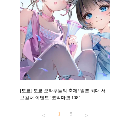
 to
[도쿄] 도쿄 오타쿠들의 축제! 일본 최대 서
[도쿄] 
 맛집 무료
브컬처 이벤트 ‘코믹마켓 108’
에서 즐기
1
5
|