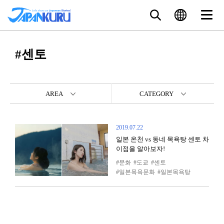
#센토
AREA
CATEGORY
2019.07.22
일본 온천 vs 동네 목욕탕 센토 차
이점을 알아보자!
문화
도쿄
센토
일본목욕문화
일본목욕탕