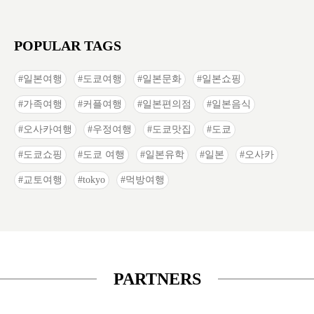
POPULAR TAGS
일본여행
도쿄여행
일본문화
일본쇼핑
가족여행
커플여행
일본편의점
일본음식
오사카여행
우정여행
도쿄맛집
도쿄
도쿄쇼핑
도쿄 여행
일본유학
일본
오사카
교토여행
tokyo
먹방여행
PARTNERS