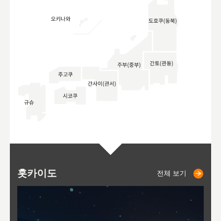
홋카이도
니세코
니키쵸
삿포로
오타루
도호
아
야
후
전체 보기
전체 보기
전체 보기
전체 보기
전체 보기