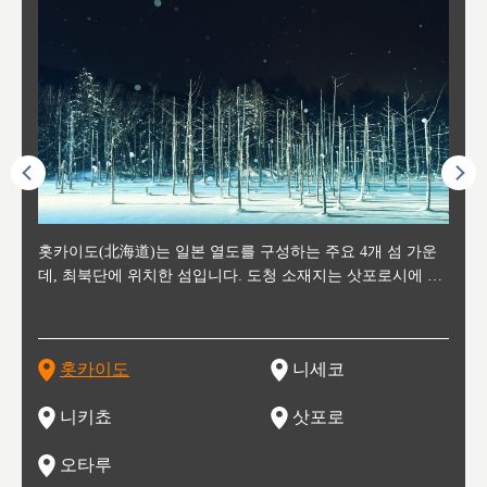
후에 위
홋카이도(北海道)는 일본 열도를 구성하는 주요 4개 섬 가운
신치토세 공항에서 약 2시간 거리의 니세코는, 세계 각지로부
홋카이도의 오타루에서 약 30여분 이동하면 도착하는 이곳은,
홋카이도의 도청 소재지로, 정치와 경제의 중심 도시로, 매년
홋카이도를 대표하는 관광 명소로 예로부터 무역항과 철도를
도호쿠
도호쿠
일본
일본
수수를
데, 최북단에 위치한 섬입니다. 도청 소재지는 삿포로시에 위
터 스키를 즐기기 위해 찾아드는 외국인 관광객들로 붐비는
과수 재배가 활발히 이뤄지는 작은 마을로, 포도와 사과, 체리
2월 오오도리 공원과 스스키노를 중심으로 시내 전역에서 열
통해 번영한 항구도시입니다. 운하를 따라 무역 상품을 보관
현, 
가타현, 후
한 자
리, 
 남쪽
치해 있습니다. 삿포로 맥주로 익히 알려진 삿포로시와 유명
도시로, 일본의 스노우 파우더를 제대로 즐길 수 있는 대형 스
가 생산됩니다. 특히 포도와 와인의 마을로 요이치시와 함께
리는 삿포로 눈 축제는 세계적인 이벤트로 알려져 있습니다.
하던 창고들이 당시의 모집을 간직하며 늘어서 있고, 창고 안
6현을
마츠리 (
부한 자연의 
시대
오키나
스키 리조트와 골프로 유명한 니세코정, 일본 3대 야경의 하
노우 리조트 지역입니다.
니키를 둘러보는 와인 투어리즘도 활성화되어 있는 곳입니다.
맥주와 라멘,양고기와 각종 신선한 해산물과 농산물로 미각과
은 박물관과, 라이브하우스, 수제 맥주 레스토랑과 카페등의
동북 
술)
세워
카마쓰, 오제 국립공원과 쓰루가성 공원, 
는 지
나로 꼽히는 하코다테시, 오타루 운하와 이국적인 풍경이 그
와인을 통해 신선한 지역의 먹거리와 오염되지않은 자연의 매
시각을 만족시켜주는 도시입니다.
레스토랑으로 쓰이고 있습니다.
한민국
신사와
벽한 파
홋카이도
니세코
도
이 가득
림 같은 오타루시가 관광지로 유명합니다.
력을 즐길 수 있는 여행을 즐길 수 있는 곳입니다.
한 
기있는 관광명소로
한 사
관광
네자와
니키쵸
삿포로
오타루