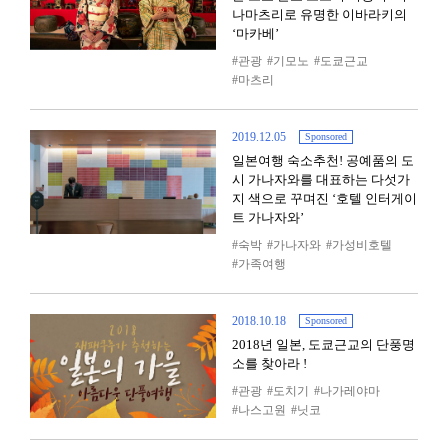
나마츠리로 유명한 이바라키의
‘마카베’
관광
기모노
도쿄근교
마츠리
2019.12.05
Sponsored
일본여행 숙소추천! 공예품의 도
시 가나자와를 대표하는 다섯가
지 색으로 꾸며진 ‘호텔 인터게이
트 가나자와’
숙박
가나자와
가성비호텔
가족여행
2018.10.18
Sponsored
2018년 일본, 도쿄근교의 단풍명
소를 찾아라 !
관광
도치기
나가레야마
나스고원
닛코