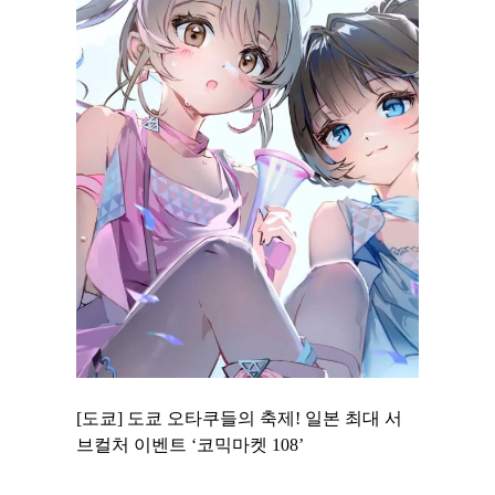
 to
[도쿄] 도쿄 오타쿠들의 축제! 일본 최대 서
[도쿄] 
 맛집 무료
브컬처 이벤트 ‘코믹마켓 108’
에서 즐기