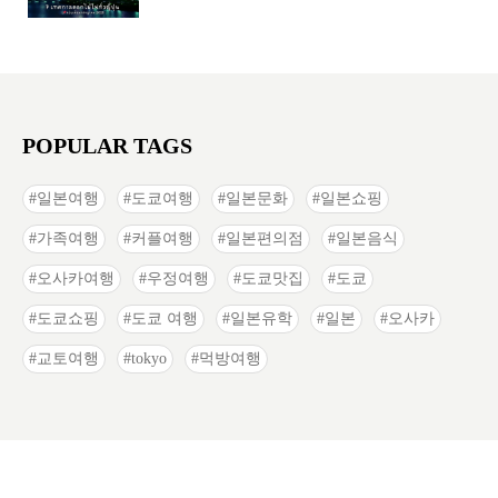
POPULAR TAGS
일본여행
도쿄여행
일본문화
일본쇼핑
가족여행
커플여행
일본편의점
일본음식
오사카여행
우정여행
도쿄맛집
도쿄
도쿄쇼핑
도쿄 여행
일본유학
일본
오사카
교토여행
tokyo
먹방여행