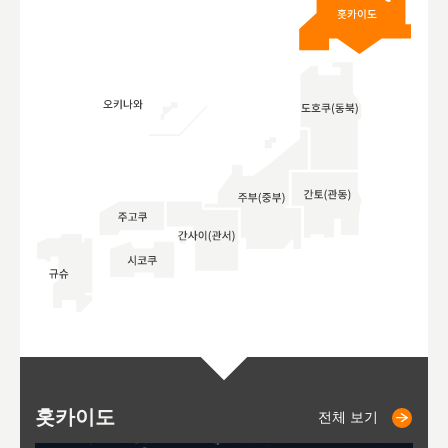
홋카이도
니세코
니키쵸
삿포로
오타루
도호
아
야
후
전체 보기
전체 보기
전체 보기
전체 보기
전체 보기