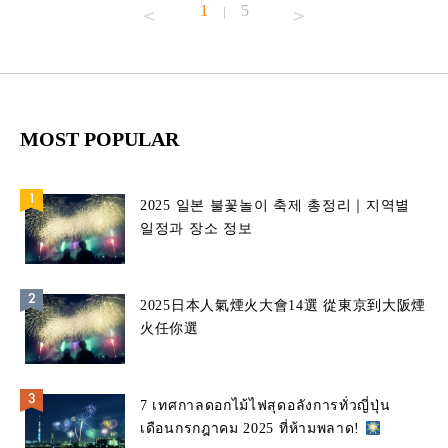
1
5
|
MOST POPULAR
2025 일본 불꽃놀이 축제 총정리｜지역별
일정과 장소 정보
2025日本人氣煙火大會14選 從東京到大阪煙
火任你選
7 เทศกาลดอกไม้ไฟสุดอลังการทั่วญี่ปุ่น
เดือนกรกฎาคม 2025 ที่ห้ามพลาด!