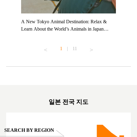
t TeamLab
A New Tokyo Animal Destination: Relax &
Shohei Oh
ng their
Learn About the World’s Animals in Japan
Other Jap
t to
#pr #japankuru #anitouch #anitouchtokyodome
From Kow
o see it for
#capybara #capybaracafe #animalcafe #tokyotrip
#pr #japa
1
|
11
#japantrip #카피바라 #애니터치 #아이와가볼
#kowa #sy
ink in bio)
만한곳 #도쿄여행 #가족여행 #東京旅遊 #東
#preworko
ex #kyoto
京親子景點 #日本動物互動體驗 #水豚泡澡 #
#japan
東京巨蛋城 #เที่ยวญี่ปุ่น2025 #ที่เที่ยว
#오타니쇼
on view of
ครอบครัว #สวนสัตว์ในร่ม #TokyoDomeCity
本旅遊 #運
oto ®
#anitouchtokyodome
ญี่ปุ่น #เ
#ผลิตภัณฑ์
일본 전국 지도
SEARCH BY REGION