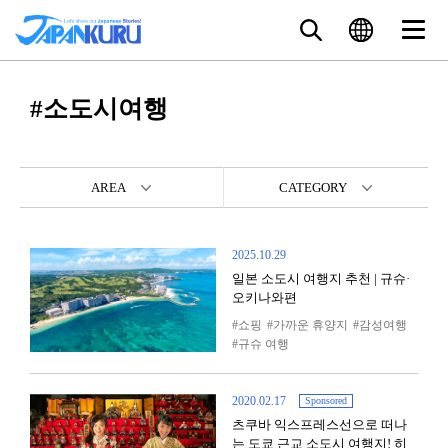
#소도시여행
AREA
CATEGORY
2025.10.29
일본 소도시 여행지 추천 | 규슈·
오키나와편
쇼핑
가까운 휴양지
감성여행
규슈 여행
2020.02.17
Sponsored
츠쿠바 익스프레스선으로 떠나
는 도쿄 근교 소도시 여행지! 히