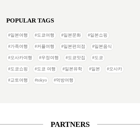
POPULAR TAGS
일본여행
도쿄여행
일본문화
일본쇼핑
가족여행
커플여행
일본편의점
일본음식
오사카여행
우정여행
도쿄맛집
도쿄
도쿄쇼핑
도쿄 여행
일본유학
일본
오사카
교토여행
tokyo
먹방여행
PARTNERS