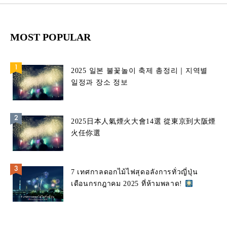
MOST POPULAR
2025 일본 불꽃놀이 축제 총정리｜지역별
일정과 장소 정보
2025日本人氣煙火大會14選 從東京到大阪煙
火任你選
7 เทศกาลดอกไม้ไฟสุดอลังการทั่วญี่ปุ่น
เดือนกรกฎาคม 2025 ที่ห้ามพลาด!