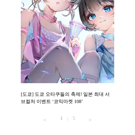
 to
[도쿄] 도쿄 오타쿠들의 축제! 일본 최대 서
[도쿄] 
 맛집 무료
브컬처 이벤트 ‘코믹마켓 108’
에서 즐기
1
5
|