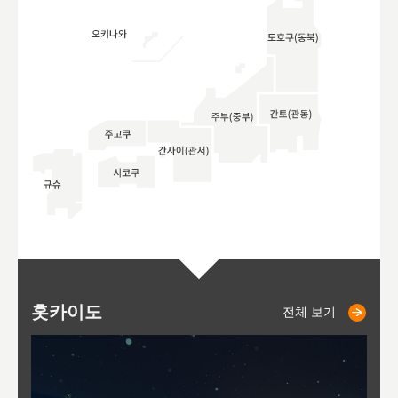
홋카이도
니세코
니키쵸
삿포로
오타루
도호
아
야
후
전체 보기
전체 보기
전체 보기
전체 보기
전체 보기