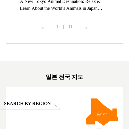
t TeamLab
A New Tokyo Animal Destination: Relax &
Shohei Oh
ng their
Learn About the World’s Animals in Japan
Other Jap
t to
#pr #japankuru #anitouch #anitouchtokyodome
From Kow
o see it for
#capybara #capybaracafe #animalcafe #tokyotrip
#pr #japa
1
|
11
#japantrip #카피바라 #애니터치 #아이와가볼
#kowa #sy
ink in bio)
만한곳 #도쿄여행 #가족여행 #東京旅遊 #東
#preworko
ex #kyoto
京親子景點 #日本動物互動體驗 #水豚泡澡 #
#japan
東京巨蛋城 #เที่ยวญี่ปุ่น2025 #ที่เที่ยว
#오타니쇼
on view of
ครอบครัว #สวนสัตว์ในร่ม #TokyoDomeCity
本旅遊 #運
oto ®
#anitouchtokyodome
ญี่ปุ่น #เ
#ผลิตภัณฑ์
일본 전국 지도
SEARCH BY REGION