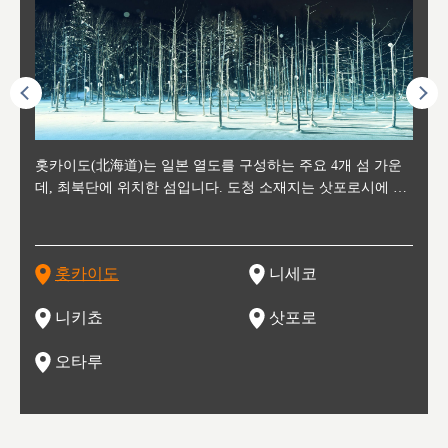
후에 위
홋카이도(北海道)는 일본 열도를 구성하는 주요 4개 섬 가운
신치토세 공항에서 약 2시간 거리의 니세코는, 세계 각지로부
홋카이도의 오타루에서 약 30여분 이동하면 도착하는 이곳은,
홋카이도의 도청 소재지로, 정치와 경제의 중심 도시로, 매년
홋카이도를 대표하는 관광 명소로 예로부터 무역항과 철도를
도호쿠
도호쿠
일본
일본
수수를
데, 최북단에 위치한 섬입니다. 도청 소재지는 삿포로시에 위
터 스키를 즐기기 위해 찾아드는 외국인 관광객들로 붐비는
과수 재배가 활발히 이뤄지는 작은 마을로, 포도와 사과, 체리
2월 오오도리 공원과 스스키노를 중심으로 시내 전역에서 열
통해 번영한 항구도시입니다. 운하를 따라 무역 상품을 보관
현, 
가타현, 후
한 자
리, 
 남쪽
치해 있습니다. 삿포로 맥주로 익히 알려진 삿포로시와 유명
도시로, 일본의 스노우 파우더를 제대로 즐길 수 있는 대형 스
가 생산됩니다. 특히 포도와 와인의 마을로 요이치시와 함께
리는 삿포로 눈 축제는 세계적인 이벤트로 알려져 있습니다.
하던 창고들이 당시의 모집을 간직하며 늘어서 있고, 창고 안
6현을
마츠리 (
부한 자연의 
시대
오키나
스키 리조트와 골프로 유명한 니세코정, 일본 3대 야경의 하
노우 리조트 지역입니다.
니키를 둘러보는 와인 투어리즘도 활성화되어 있는 곳입니다.
맥주와 라멘,양고기와 각종 신선한 해산물과 농산물로 미각과
은 박물관과, 라이브하우스, 수제 맥주 레스토랑과 카페등의
동북 
술)
세워
카마쓰, 오제 국립공원과 쓰루가성 공원, 
는 지
나로 꼽히는 하코다테시, 오타루 운하와 이국적인 풍경이 그
와인을 통해 신선한 지역의 먹거리와 오염되지않은 자연의 매
시각을 만족시켜주는 도시입니다.
레스토랑으로 쓰이고 있습니다.
한민국
신사와
벽한 파
홋카이도
니세코
도
이 가득
림 같은 오타루시가 관광지로 유명합니다.
력을 즐길 수 있는 여행을 즐길 수 있는 곳입니다.
한 
기있는 관광명소로
한 사
관광
네자와
니키쵸
삿포로
오타루